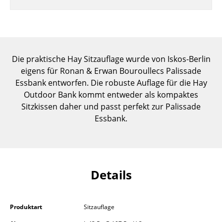
Einzelteile
... alle Tische
Aufbewahren
Die praktische Hay Sitzauflage wurde von Iskos-Berlin
eigens für Ronan & Erwan Bouroullecs Palissade
Regale & Schränke
Essbank entworfen. Die robuste Auflage für die Hay
Bücherregale
Outdoor Bank kommt entweder als kompaktes
Sitzkissen daher und passt perfekt zur Palissade
Wandregale
Essbank.
Sideboards & Kommoden
TV Möbel
Beistell- & Rollcontainer
Details
Barmöbel
Produktart
Sitzauflage
Garderoben