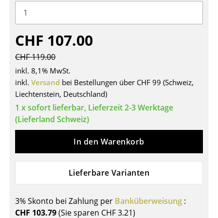
Tische
Esstische
CHF 107.00
Beistelltische
CHF 119.00
inkl. 8,1% MwSt.
Couchtische
inkl.
Versand
bei Bestellungen über CHF 99 (Schweiz,
Schreibtische
Liechtenstein, Deutschland)
1 x sofort lieferbar, Lieferzeit 2-3 Werktage
Sekretäre & PC-Tische
(Lieferland Schweiz)
Konferenztische
In den Warenkorb
Stehtische & Stehpulte
Kindertische
Lieferbare Varianten
Gartentische
3% Skonto bei Zahlung per
Banküberweisung
:
Servierwagen
CHF 103.79
(Sie sparen
CHF 3.21
)