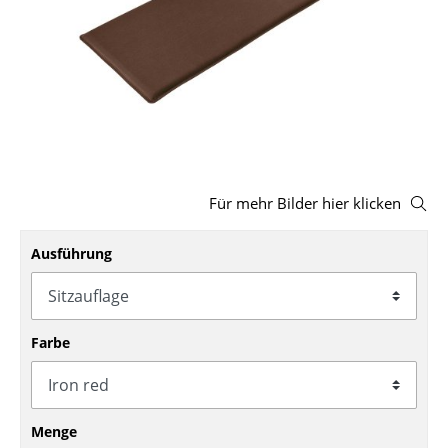
Hocker
Bänke & Liegen
Sitzsäcke
Gartenstühle
Kinderstühle
Für mehr Bilder hier klicken
Schaukelstühle
Ausführung
Bürodrehstühle
Konferenzstühle
Farbe
Bürosessel
Einzelteile
... alle Sitzmöbel
Menge