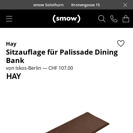
Direkt zum Inhalt
smow Solothurn
Kronengasse 15
Produkte
Hay
Sitzmöbel
Sitzauflage für Palissade Dining
Esszimmerstühle
Bank
von Iskos-Berlin
— CHF 107.00
Sofas
Sessel
Loungesessel
Stühle
Freischwinger
Barhocker