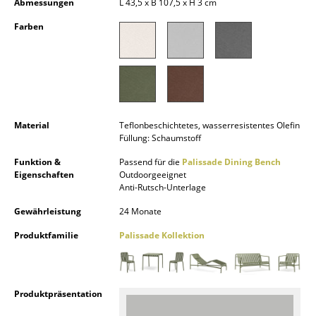
Abmessungen
L 43,5 x B 107,5 x H 3 cm
Kleinaufbewahrung
Farben
Einzelteile
... alle Aufbewahrungsmöbel
Licht
Material
Teflonbeschichtetes, wasserresistentes Olefin
Hängeleuchten & Deckenleuchten
Füllung: Schaumstoff
Tischleuchten
Funktion &
Passend für die
Palissade Dining Bench
Eigenschaften
Outdoorgeeignet
Schreibtischleuchten
Anti-Rutsch-Unterlage
Gewährleistung
24 Monate
Stehleuchten & Leseleuchten
Produktfamilie
Palissade Kollektion
Bodenleuchten
Wandleuchten
Produktpräsentation
Outdoor-Leuchten