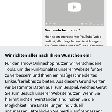
Akkuleuchten
... alle Leuchten
Betten
Noch mehr Inspiration?
Doppelbetten
Hier ist ein interessantes YouTube-Video
verlinkt, allerdings haben Sie sich gegen
die Verwendung von YouTube auf unseren
Einzelbetten
Seiten entschieden. Wenn Sie das Video
jetzt sehen möchten, klicken Sie bitte
hier
Wir richten alles nach Ihren Wünschen ein!
Stapelbetten
um Ihre Einstellungen zu ändern.
Für den smow Onlineshop nutzen wir verschiedene
Kinderbetten
Tools, um die Funktionalität unserer Website für Sie
zu verbessern und Ihnen ein maßgeschneidertes
Nachttische & Bettzubehör
Einkaufserlebnis zu bieten. Aus diesem Grund werten
... alle Betten
wir bestimmte Daten aus, zum Beispiel, welches Gerät
Angebote
Sie zum Besuch unserer Website nutzen. Wenn Sie
Accessoires
hiermit nicht einverstanden sind, haben Sie die
Möglichkeit, Ihre Einstellungen individuell
Angebot
Angebot
Uhren
anzupassen. Bitte klicken Sie hierfür auf "Anpassen".