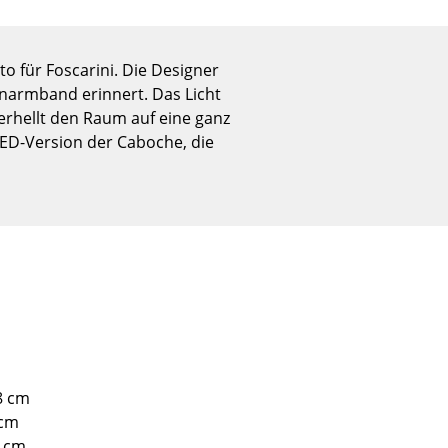
Empfang
Cafeteria
Branchenlösungen
o für Foscarini. Die Designer
enarmband erinnert. Das Licht
Sicheres Arbeiten
erhellt den Raum auf eine ganz
 LED-Version der Caboche, die
Das Original
8 cm
 cm
0 cm