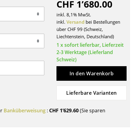
CHF 1’680.00
Decken
Kissen
inkl. 8,1% MwSt.
Teppiche
inkl.
Versand
bei Bestellungen
über CHF 99 (Schweiz,
Vorhänge
Liechtenstein, Deutschland)
... alle Accessoires
1 x sofort lieferbar, Lieferzeit
2-3 Werktage (Lieferland
Schweiz)
In den Warenkorb
Lieferbare Varianten
Büro
er
Banküberweisung
:
CHF 1’629.60
(Sie sparen
Arbeitsplatz
Management Büro
Konferenzraum