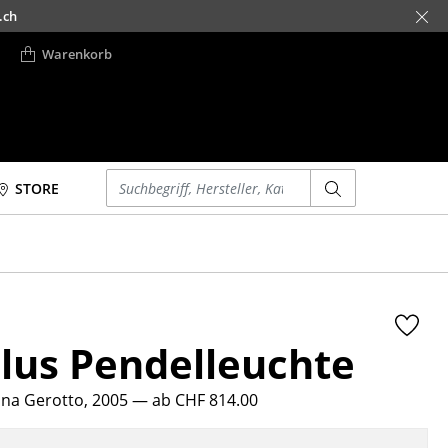
.ch
Warenkorb
Einen Suchbegriff eingeben
STORE
Betten
Accessoires
Doppelbetten
Uhren
Einzelbetten
Spiegel
Stapelbetten
Figuren & Miniaturen
lus Pendelleuchte
Kinderbetten
Vasen
Nachttische &
Tabletts
Bettzubehör
iana Gerotto, 2005
— ab CHF 814.00
Büroutensilien
... alle Betten
Aufbewahrungsboxen