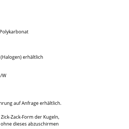
 Polykarbonat
Unternehmen
Über uns
smow vor Ort
(Halogen) erhältlich
Jobs bei smow
Arbeiten bei smow
m/W
Newsletter
Presse
Impressum
ung auf Anfrage erhältlich.
 Zick-Zack-Form der Kugeln,
s ohne dieses abzuschirmen