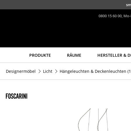
Direkt zum Inhalt
sm
0800 15 60 00, Mo-
PRODUKTE
RÄUME
HERSTELLER & D
Sitzmöbel
Tische
Designermöbel
Licht
Hängeleuchten & Deckenleuchten
(1
Esszimmerstühle
Esstische
Sofas
Beistelltische
Sessel
Couchtische
Loungesessel
Schreibtische
Stühle
Sekretäre & PC-Tische
Freischwinger
Konferenztische
Barhocker
Stehtische &