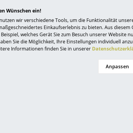
und bietet eine angenehme Transparenz.
hren Wünschen ein!
tzen wir verschiedene Tools, um die Funktionalität unsere
maßgeschneidertes Einkaufserlebnis zu bieten. Aus diesem
Beispiel, welches Gerät Sie zum Besuch unserer Website nu
aben Sie die Möglichkeit, Ihre Einstellungen individuell anzu
itere Informationen finden Sie in unserer
Datenschutzerkl
Anpassen
Noch mehr Inspiration?
Hier ist ein interessantes YouTube-Video verli
gegen die Verwendung von YouTube auf unse