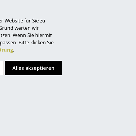
r Website für Sie zu
 Grund werten wir
tzen. Wenn Sie hiermit
passen. Bitte klicken Sie
ärung
.
Alles akzeptieren
nkt, allerdings haben Sie sich
ren Seiten entschieden.