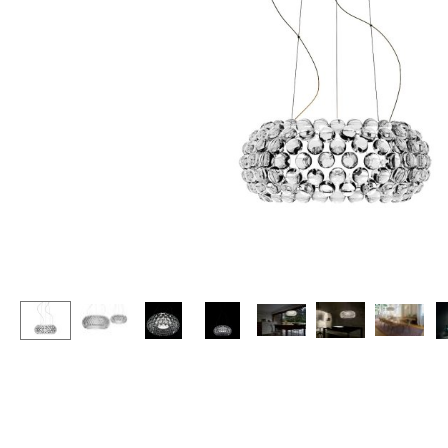
Stehpulte
Hocker
Kindertische
Bänke & Liegen
Gartentische
Sitzsäcke
Servierwagen
Gartenstühle
Einzelteile
Kinderstühle
... alle Tische
Schaukelstühle
Bürodrehstühle
Konferenzstühle
Bürosessel
Einzelteile
... alle Sitzmöbel