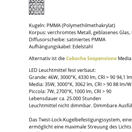
Farbwelten
Das Original
Geschenkideen
Kugeln: PMMA (Polymethilmethakrylat)
Korpus: verchromtes Metall, geblasenes Glas,
Diffusorscheibe: satiniertes PMMA
Aufhängungskabel: Edelstahl
Alternativ ist die
Caboche Sospensione
Media 
LED Leuchtmittel fest verbaut:
Grande: 46W, 3000°K, 4330 lm, CRI > 90 94,1 l
sch
Media: 35W, 3000°K, 3062 lm, CRI > 90 88 lm/W
 einen Blick
Piccola: 7W, 2700°K, 1000 lm, CRI > 90
Lebensdauer ca. 25.000 Stunden
Leuchtmittel nicht dimmbar. Dimmbare Ausführ
Das Twist-Lock-Kugelbefestigungssystem, eine
 eingeben
ermöglicht eine maximale Streuung des Licht