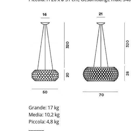
Richard Lampert
Ludwig Mies van der Rohe
Thonet
Marcel Breuer
USM Haller
Philippe Starck
Vitra
Verner Panton
... alle Hersteller A-Z
... alle Designer A-Z
Neu bei smow
Inspiration
Special Editions
Designklassiker
Frauen im Design
Bauhaus Design
Midcentury Design
Skandinavisches De
Grande: 17 kg
Italienisches Design
Media: 10,2 kg
Nachhaltiges Desig
Piccola: 4,8 kg
Natürliche Material