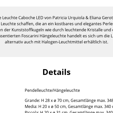
Kinderzimmer
Arbeitszimmer
Diele
e Leuchte Caboche LED von Patricia Urquiola & Eliana Gerott
 Leuchte schaffen, die an ein kostbares und elegantes Perl
Badezimmer
en der Kunststoffkugeln wie durch leuchtende Kristalle und 
Stauraum
präsentierten Foscarini Hängeleuchte handelt es sich um die
Balkon & Garten
alternativ auch mit Halogen-Leuchtmittel erhältlich ist.
Hersteller
Designer
Artemide
Alvar Aalto
Cassina
Arne Jacobsen
Details
Fritz Hansen
Charles & Ray Eames
HAY
Eero Saarinen
Knoll International
Egon Eiermann
Pendelleuchte/Hängeleuchte
Louis Poulsen
Eileen Gray
Grande: H 28 x ø 70 cm, Gesamtlänge max. 34
Muuto
Jean Prouvé
Media: H 20 x ø 50 cm, Gesamtlänge max. 340
Nils Holger Moormann
Le Corbusier
Piccola: H 20 x ø 31 cm, Gesamtlänge max. 34