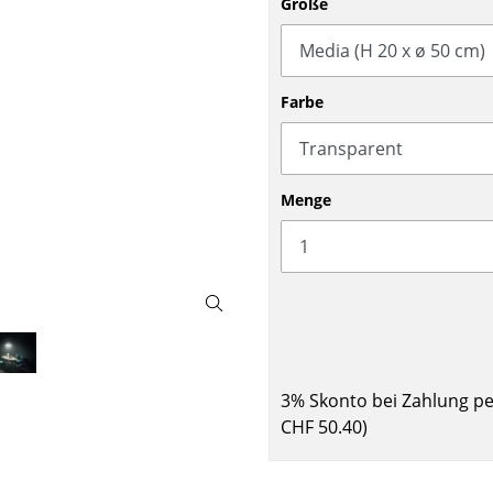
Größe
Barmöbel
Outdoor-Leuchten
Garderoben
Akkuleuchten
Kleinaufbewahrung
... alle Leuchten
Farbe
Einzelteile
... alle Aufbewahrungsmöbel
USM Haller Konfigurator
Menge
Zuhause
3% Skonto bei Zahlung p
Wohnzimmer
CHF 50.40
)
Esszimmer
Schlafzimmer