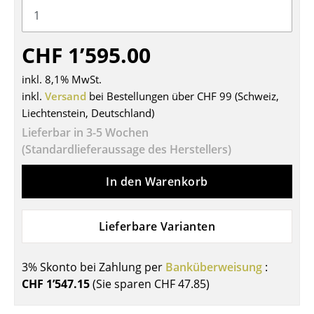
Tische
Esstische
CHF 1’595.00
Beistelltische
inkl. 8,1% MwSt.
inkl.
Versand
bei Bestellungen über CHF 99 (Schweiz,
Couchtische
Liechtenstein, Deutschland)
Schreibtische
Lieferbar in 3-5 Wochen
(Standardlieferaussage des Herstellers)
Sekretäre & PC-Tische
In den Warenkorb
Konferenztische
Stehtische & Stehpulte
Lieferbare Varianten
Kindertische
3% Skonto bei Zahlung per
Banküberweisung
:
Gartentische
CHF 1’547.15
(Sie sparen
CHF 47.85
)
Servierwagen