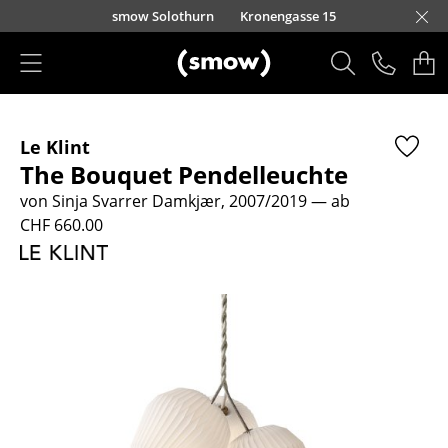
Direkt zum Inhalt
smow Solothurn
Kronengasse 15
Produkte
Le Klint
Sitzmöbel
The Bouquet Pendelleuchte
Esszimmerstühle
von Sinja Svarrer Damkjær, 2007/2019
— ab
CHF 660.00
Sofas
Sessel
Loungesessel
Stühle
Freischwinger
Barhocker