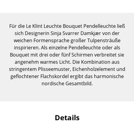
Einzelteile
... alle Tische
Für die Le Klint Leuchte Bouquet Pendelleuchte ließ
Aufbewahren
sich Designerin Sinja Svarrer Damkjær von der
weichen Formensprache großer Tulpensträuße
Regale & Schränke
inspirieren. Als einzelne Pendelleuchte oder als
Bouquet mit drei oder fünf Schirmen verbreitet sie
Bücherregale
angenehm warmes Licht. Die Kombination aus
Wandregale
stringentem Plisseemuster, Eichenholzelement und
geflochtener Flachskordel ergibt das harmonische
Sideboards & Kommoden
nordische Gesamtbild.
TV Möbel
Beistell- & Rollcontainer
Barmöbel
Details
Garderoben