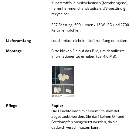
Kunststofffolie: viskoelastisch (formbringend),
Akkuleuchten
flammhemmend, antistatisch, UV-beständig,
recycelbar
... alle Leuchten
E27 Fassung, 600 Lumen / 15 W LED und 2700
Kelvin empfohlen
Betten
Lieferumfang
Leuchtmittel nicht im Lieferumfang enthalten
Doppelbetten
Montage
Bitte klicken Sie auf das Bild, um detaillierte
Einzelbetten
Informationen zu erhalten (ca. 4,6 MB).
Stapelbetten
Kinderbetten
Nachttische & Bettzubehör
... alle Betten
Pflege
Papier
Die Leuchte kann mit einem Staubwedel
abgestaubt werden. Sie darf keinen Öl- und
Accessoires
Fettdämpfen ausgesetzt werden, da sie
dadurch verschmutzen kann.
Uhren