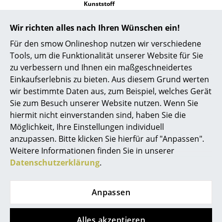
Kunststoff
Spiegel
Die Schirme aus Kunststoff können bei Bedarf
mit einem weichen, leicht feuchten Tuch und
Wir richten alles nach Ihren Wünschen ein!
lauwarmem Wasser gereinigt werden.
Figuren & Miniaturen
Verwenden Sie keine ätzenden Mittel oder
Für den smow Onlineshop nutzen wir verschiedene
Scheuermittel.
Vasen
Tools, um die Funktionalität unserer Website für Sie
Zertifikate
Schutzart IP20
zu verbessern und Ihnen ein maßgeschneidertes
Tabletts
Schutzklasse II
Einkaufserlebnis zu bieten. Aus diesem Grund werten
wir bestimmte Daten aus, zum Beispiel, welches Gerät
Nachhaltigkeit
Seit Generationen verschreibt sich der
Büroutensilien
dänische Leuchtenhersteller Le Klint seiner
Sie zum Besuch unserer Website nutzen. Wenn Sie
Prämisse der heimischen Produktion.
Aufbewahrungsboxen
hiermit nicht einverstanden sind, haben Sie die
“Handmade in Odense” steht für kurze
Möglichkeit, Ihre Einstellungen individuell
Transportwege, höchste Materialqualität und
Decken
traditionelles Falthandwerk und steht somit
anzupassen. Bitte klicken Sie hierfür auf "Anpassen".
ganz mühelos für überzeugende
Weitere Informationen finden Sie in unserer
Kissen
Nachhaltigkeit.
Datenschutzerklärung
.
Gewährleistung
24 Monate
Teppiche
Produktpräsentation
Vorhänge
Anpassen
... alle Accessoires
Alles akzeptieren