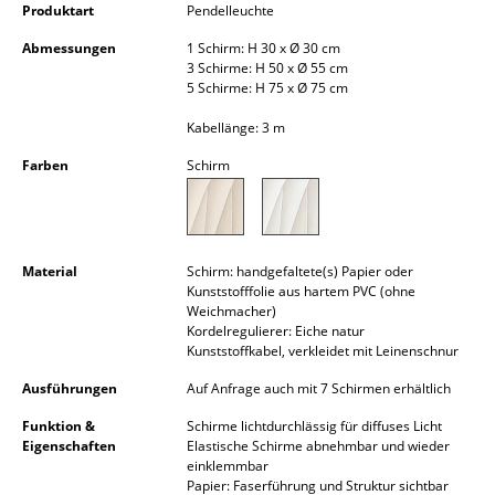
Produktart
Pendelleuchte
Kleinaufbewahrung
Abmessungen
1 Schirm: H 30 x Ø 30 cm
Einzelteile
3 Schirme: H 50 x Ø 55 cm
5 Schirme: H 75 x Ø 75 cm
... alle Aufbewahrungsmöbel
Kabellänge: 3 m
Licht
Farben
Schirm
Hängeleuchten & Deckenleuchten
Tischleuchten
Material
Schirm: handgefaltete(s) Papier oder
Kunststofffolie aus hartem PVC (ohne
Schreibtischleuchten
Weichmacher)
Kordelregulierer: Eiche natur
Stehleuchten & Leseleuchten
Kunststoffkabel, verkleidet mit Leinenschnur
Bodenleuchten
Ausführungen
Auf Anfrage auch mit 7 Schirmen erhältlich
Wandleuchten
Funktion &
Schirme lichtdurchlässig für diffuses Licht
Eigenschaften
Elastische Schirme abnehmbar und wieder
einklemmbar
Outdoor-Leuchten
Papier: Faserführung und Struktur sichtbar