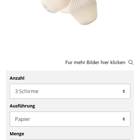
Hocker
Bänke & Liegen
Sitzsäcke
Gartenstühle
Kinderstühle
Für mehr Bilder hier klicken
Schaukelstühle
Anzahl
Bürodrehstühle
Konferenzstühle
Ausführung
Bürosessel
Einzelteile
... alle Sitzmöbel
Menge