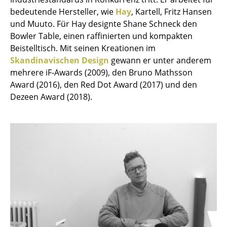
Einzelteile
bedeutende Hersteller, wie
Hay
, Kartell, Fritz Hansen
und Muuto. Für Hay designte Shane Schneck den
... alle Tische
Bowler Table, einen raffinierten und kompakten
Beistelltisch. Mit seinen Kreationen im
Aufbewahren
Skandinavischen Design
gewann er unter anderem
mehrere iF-Awards (2009), den Bruno Mathsson
Regale & Schränke
Award (2016), den Red Dot Award (2017) und den
Bücherregale
Dezeen Award (2018).
Wandregale
Sideboards & Kommoden
TV Möbel
Beistell- & Rollcontainer
Barmöbel
Garderoben