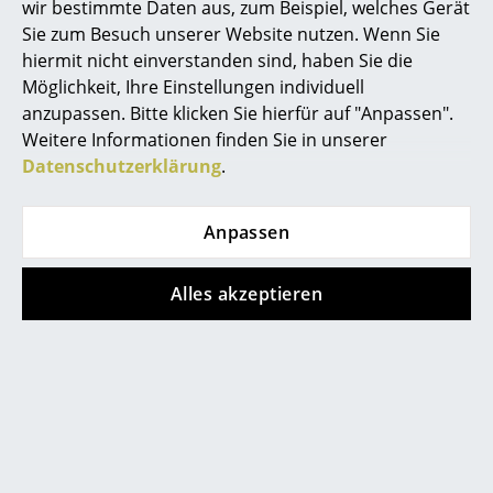
wir bestimmte Daten aus, zum Beispiel, welches Gerät
Akkuleuchten
Sie zum Besuch unserer Website nutzen. Wenn Sie
hiermit nicht einverstanden sind, haben Sie die
... alle Leuchten
Möglichkeit, Ihre Einstellungen individuell
anzupassen. Bitte klicken Sie hierfür auf "Anpassen".
Betten
service@smow.ch
Weitere Informationen finden Sie in unserer
Doppelbetten
Datenschutzerklärung
.
Einzelbetten
Anpassen
Stapelbetten
Alles akzeptieren
Kinderbetten
Nachttische & Bettzubehör
Store vor Ort kontaktieren
... alle Betten
Accessoires
Uhren