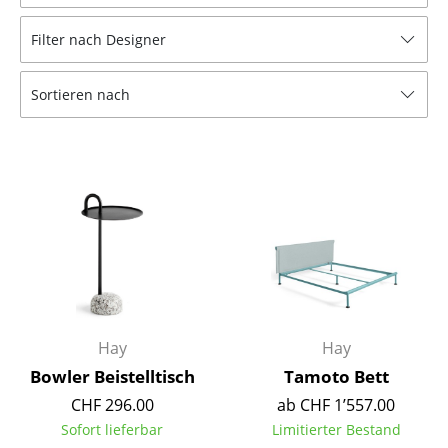
Hocker
Filter nach Designer
Bänke & Liegen
Sortieren nach
Sitzsäcke
Gartenstühle
Kinderstühle
Schaukelstühle
Bürodrehstühle
Konferenzstühle
Bürosessel
Hay
Hay
Bowler Beistelltisch
Tamoto Bett
Einzelteile
CHF 296.00
ab CHF 1’557.00
... alle Sitzmöbel
Sofort lieferbar
Limitierter Bestand