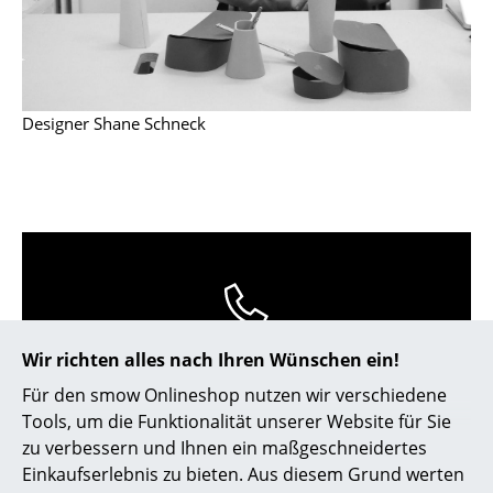
Kleinaufbewahrung
Einzelteile
... alle Aufbewahrungsmöbel
Designer Shane Schneck
Licht
Hängeleuchten & Deckenleuchten
Tischleuchten
Schreibtischleuchten
Stehleuchten & Leseleuchten
0800 15 60 00
Wir richten alles nach Ihren Wünschen ein!
Mo-Fr: 9-17 Uhr
Bodenleuchten
Für den smow Onlineshop nutzen wir verschiedene
Tools, um die Funktionalität unserer Website für Sie
Wandleuchten
zu verbessern und Ihnen ein maßgeschneidertes
Outdoor-Leuchten
Einkaufserlebnis zu bieten. Aus diesem Grund werten