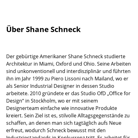
Tische
Esstische
Über Shane Schneck
Beistelltische
Couchtische
Der gebürtige Amerikaner Shane Schneck studierte
Schreibtische
Architektur in Miami, Oxford und Ohio. Seine Arbeiten
Sekretäre & PC-Tische
sind unkonventionell und interdisziplinär und führten
ihn im Jahr 1999 zu Piero Lissoni nach Mailand, wo er
Konferenztische
als Senior Industrial Designer in dessen Studio
arbeitete. 2010 gründete er das Studio OfD „Office for
Stehtische & Stehpulte
Design“ in Stockholm, wo er mit seinem
Kindertische
Designerteam einfache wie innovative Produkte
kreiert. Sein Ziel ist es, stilvolle Alltagsgegenstände zu
Gartentische
schaffen, an denen man sich tagtäglich aufs Neue
erfreut, wodurch Schneck bewusst mit den
Servierwagen
Industriestandards in Konkurrenz tritt. Er arbeitet für