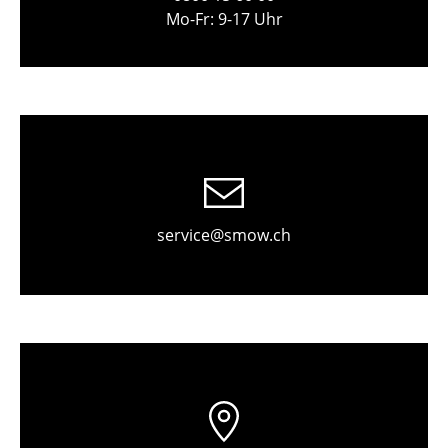
Einzelteile
Mo-Fr: 9-17 Uhr
... alle Tische
Aufbewahren
Regale & Schränke
Bücherregale
Wandregale
service@smow.ch
Sideboards & Kommoden
TV Möbel
Beistell- & Rollcontainer
Barmöbel
Garderoben