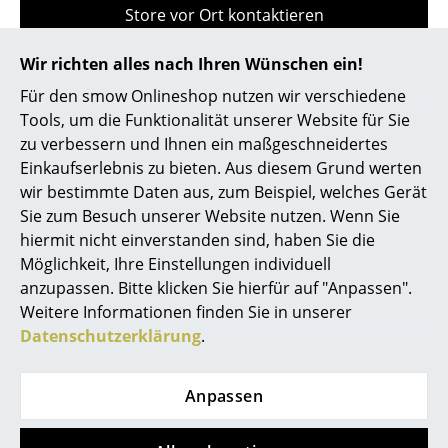
Store vor Ort kontaktieren
Kleinaufbewahrung
Einzelteile
Wir richten alles nach Ihren Wünschen ein!
Für den smow Onlineshop nutzen wir verschiedene
... alle Aufbewahrungsmöbel
Tools, um die Funktionalität unserer Website für Sie
zu verbessern und Ihnen ein maßgeschneidertes
Licht
Einkaufserlebnis zu bieten. Aus diesem Grund werten
Hängeleuchten & Deckenleuchten
wir bestimmte Daten aus, zum Beispiel, welches Gerät
Sie zum Besuch unserer Website nutzen. Wenn Sie
Tischleuchten
hiermit nicht einverstanden sind, haben Sie die
Hilfe & Service
Möglichkeit, Ihre Einstellungen individuell
Schreibtischleuchten
anzupassen. Bitte klicken Sie hierfür auf "Anpassen".
Kontakt
Stehleuchten & Leseleuchten
Weitere Informationen finden Sie in unserer
Bezahlung
Datenschutzerklärung
.
Bodenleuchten
Versand
FAQ
Wandleuchten
Anpassen
Rückgabe & Umtausch
Outdoor-Leuchten
Unsere Vorteile auf einen Blick