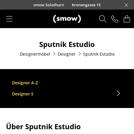
Direkt zum Inhalt
smow Solothurn
Kronengasse 15
Produkte
Sputnik Estudio
Sitzmöbel
Designermöbel
Designer
Sputnik Estudio
Esszimmerstühle
Sofas
Sessel
Designer A-Z
Loungesessel
Designer S
Stühle
Freischwinger
Über Sputnik Estudio
Barhocker