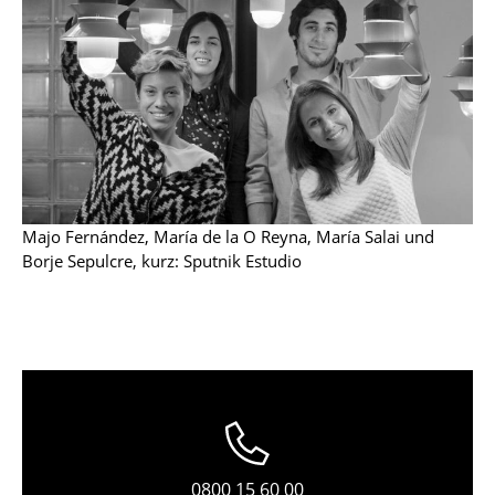
Tische
Esstische
Beistelltische
Couchtische
Schreibtische
Majo Fernández, María de la O Reyna, María Salai und
Sekretäre & PC-Tische
Borje Sepulcre, kurz: Sputnik Estudio
Konferenztische
Stehtische & Stehpulte
Kindertische
Gartentische
Servierwagen
0800 15 60 00