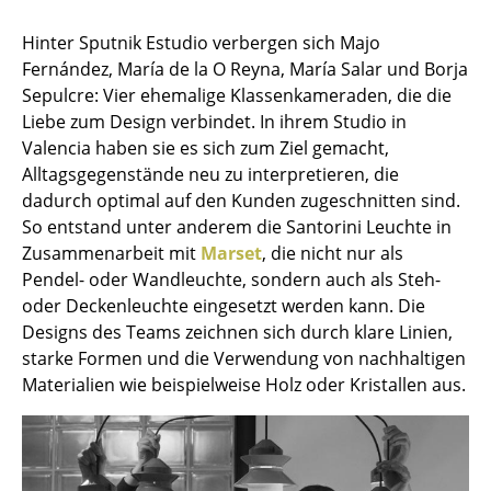
Hocker
Hinter Sputnik Estudio verbergen sich Majo
Fernández, María de la O Reyna, María Salar und Borja
Bänke & Liegen
Sepulcre: Vier ehemalige Klassenkameraden, die die
Sitzsäcke
Liebe zum Design verbindet. In ihrem Studio in
Valencia haben sie es sich zum Ziel gemacht,
Gartenstühle
Alltagsgegenstände neu zu interpretieren, die
dadurch optimal auf den Kunden zugeschnitten sind.
Kinderstühle
So entstand unter anderem die Santorini Leuchte in
Schaukelstühle
Zusammenarbeit mit
Marset
, die nicht nur als
Pendel- oder Wandleuchte, sondern auch als Steh-
Bürodrehstühle
oder Deckenleuchte eingesetzt werden kann. Die
Designs des Teams zeichnen sich durch klare Linien,
Konferenzstühle
starke Formen und die Verwendung von nachhaltigen
Bürosessel
Materialien wie beispielweise Holz oder Kristallen aus.
Einzelteile
... alle Sitzmöbel