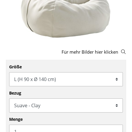
Hocker
Bänke & Liegen
Sitzsäcke
Gartenstühle
Für mehr Bilder hier klicken
Kinderstühle
Schaukelstühle
Größe
Bürodrehstühle
Konferenzstühle
Bezug
Bürosessel
Einzelteile
Menge
... alle Sitzmöbel