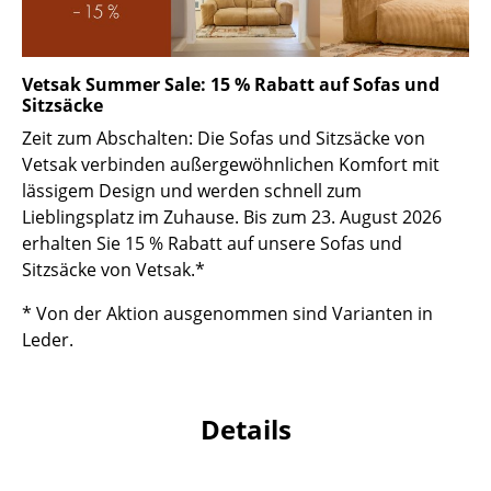
Kleinaufbewahrung
Einzelteile
Vetsak Summer Sale: 15 % Rabatt auf Sofas und
Sitzsäcke
... alle Aufbewahrungsmöbel
Zeit zum Abschalten: Die Sofas und Sitzsäcke von
Licht
Vetsak verbinden außergewöhnlichen Komfort mit
lässigem Design und werden schnell zum
Hängeleuchten & Deckenleuchten
Lieblingsplatz im Zuhause. Bis zum 23. August 2026
erhalten Sie 15 % Rabatt auf unsere Sofas und
Tischleuchten
Sitzsäcke von Vetsak.*
Schreibtischleuchten
* Von der Aktion ausgenommen sind Varianten in
Stehleuchten & Leseleuchten
Leder.
Bodenleuchten
Details
Wandleuchten
Outdoor-Leuchten