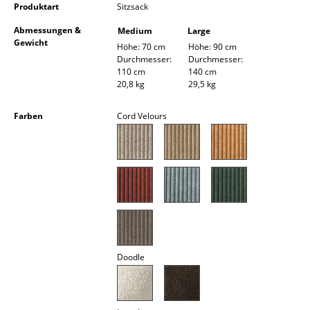
Produktart
Sitzsack
Akkuleuchten
Abmessungen &
Medium
Large
... alle Leuchten
Gewicht
Höhe: 70 cm
Höhe: 90 cm
Durchmesser:
Durchmesser:
110 cm
140 cm
Betten
20,8 kg
29,5 kg
Doppelbetten
Farben
Cord Velours
Einzelbetten
Stapelbetten
Kinderbetten
Nachttische & Bettzubehör
... alle Betten
Doodle
Accessoires
Uhren