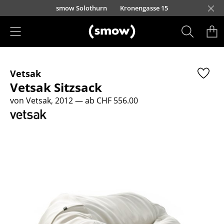
Direkt zum Inhalt
smow Solothurn
Kronengasse 15
Produkte
Vetsak
Sitzmöbel
Vetsak Sitzsack
Esszimmerstühle
von Vetsak, 2012
— ab CHF 556.00
Sofas
Sessel
Loungesessel
Stühle
Freischwinger
Barhocker