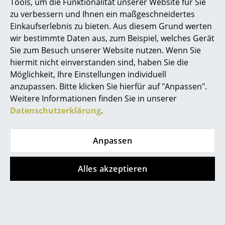
Tools, um die Funktionalität unserer Website für Sie
zu verbessern und Ihnen ein maßgeschneidertes
Büro
Einkaufserlebnis zu bieten. Aus diesem Grund werten
Arbeitsplatz
wir bestimmte Daten aus, zum Beispiel, welches Gerät
Sie zum Besuch unserer Website nutzen. Wenn Sie
Management Büro
hiermit nicht einverstanden sind, haben Sie die
Möglichkeit, Ihre Einstellungen individuell
Konferenzraum
anzupassen. Bitte klicken Sie hierfür auf "Anpassen".
Empfang
Weitere Informationen finden Sie in unserer
Pflege
Suave / Doodle / Cord Velour / Pebble:
Datenschutzerklärung
.
waschbar bei 30°C
Cafeteria
Loop Loop:
nur chemische Reinigung
Leder:
nur feucht abwischen
Branchenlösungen
Anpassen
Bitte klicken Sie auf das Bild, um detaillierte
Informationen zu erhalten (ca. 2,0 MB).
Sicheres Arbeiten
Alles akzeptieren
Hersteller & Designer
Hersteller