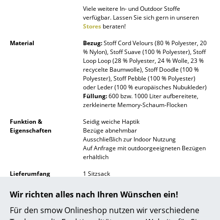
Viele weitere In- und Outdoor Stoffe
Räume
verfügbar. Lassen Sie sich gern in unseren
Stores
beraten!
Zuhause
Material
Bezug:
Stoff Cord Velours (80 % Polyester, 20
% Nylon), Stoff Suave (100 % Polyester), Stoff
Wohnzimmer
Loop Loop (28 % Polyester, 24 % Wolle, 23 %
recycelte Baumwolle), Stoff Doodle (100 %
Esszimmer
Polyester), Stoff Pebble (100 % Polyester)
oder Leder (100 % europäisches Nubukleder)
Schlafzimmer
Füllung:
600 bzw. 1000 Liter aufbereitete,
zerkleinerte Memory-Schaum-Flocken
Kinderzimmer
Funktion &
Seidig weiche Haptik
Eigenschaften
Bezüge abnehmbar
Arbeitszimmer
Ausschließlich zur Indoor Nutzung
Auf Anfrage mit outdoorgeeigneten Bezügen
Diele
erhältlich
Badezimmer
Lieferumfang
1 Sitzsack
Gebrauchsanleitung
Bitte klicken Sie auf das Bild, um detaillierte
Stauraum
Wir richten alles nach Ihren Wünschen ein!
Informationen zu erhalten (ca. 1,0 MB).
Für den smow Onlineshop nutzen wir verschiedene
Balkon & Garten