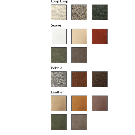
Loop Loop
Spiegel
Figuren & Miniaturen
Suave
Vasen
Tabletts
Büroutensilien
Aufbewahrungsboxen
Pebble
Decken
Kissen
Leather
Teppiche
Vorhänge
... alle Accessoires