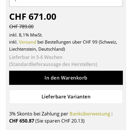
Tische
CHF 671.00
Esstische
CHF 789.00
Beistelltische
inkl. 8,1% MwSt.
inkl.
Versand
bei Bestellungen über CHF 99 (Schweiz,
Couchtische
Liechtenstein, Deutschland)
Schreibtische
Lieferbar in 5-6 Wochen
(Standardlieferaussage des Herstellers)
Sekretäre & PC-Tische
In den Warenkorb
Konferenztische
Stehtische & Stehpulte
Lieferbare Varianten
Kindertische
3% Skonto bei Zahlung per
Banküberweisung
:
Gartentische
CHF 650.87
(Sie sparen
CHF 20.13
)
Servierwagen