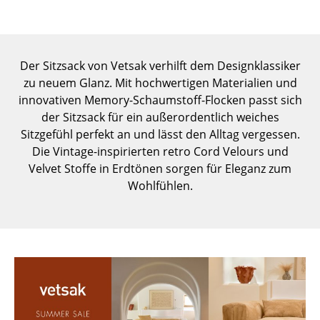
Einzelteile
... alle Tische
Der Sitzsack von Vetsak verhilft dem Designklassiker
Aufbewahren
zu neuem Glanz. Mit hochwertigen Materialien und
innovativen Memory-Schaumstoff-Flocken passt sich
Regale & Schränke
der Sitzsack für ein außerordentlich weiches
Bücherregale
Sitzgefühl perfekt an und lässt den Alltag vergessen.
Die Vintage-inspirierten retro Cord Velours und
Wandregale
Velvet Stoffe in Erdtönen sorgen für Eleganz zum
Wohlfühlen.
Sideboards & Kommoden
TV Möbel
Beistell- & Rollcontainer
Barmöbel
Garderoben