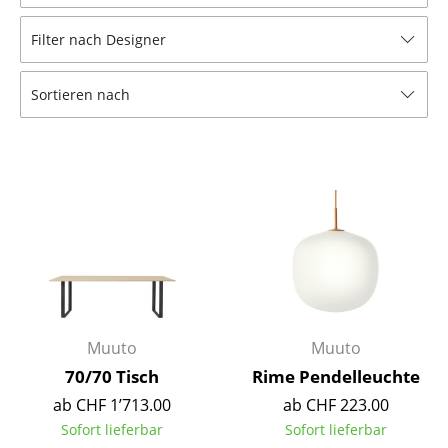
Hocker
Filter nach Designer
Bänke & Liegen
Sortieren nach
Sitzsäcke
Gartenstühle
Kinderstühle
Schaukelstühle
Bürodrehstühle
Konferenzstühle
Bürosessel
Muuto
Muuto
70/70 Tisch
Rime Pendelleuchte
Einzelteile
ab CHF 1’713.00
ab CHF 223.00
... alle Sitzmöbel
Sofort lieferbar
Sofort lieferbar