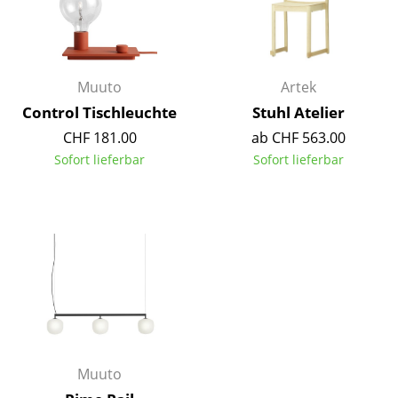
Einzelteile
... alle Tische
Muuto
Artek
Aufbewahren
Control Tischleuchte
Stuhl Atelier
Regale & Schränke
CHF 181.00
ab CHF 563.00
Sofort lieferbar
Sofort lieferbar
Bücherregale
Wandregale
Sideboards & Kommoden
TV Möbel
Beistell- & Rollcontainer
Barmöbel
Muuto
Garderoben