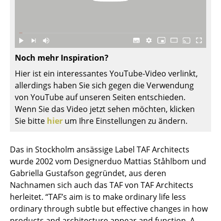
Akkuleuchten
... alle Leuchten
Betten
Noch mehr Inspiration?
Doppelbetten
Hier ist ein interessantes YouTube-Video verlinkt,
allerdings haben Sie sich gegen die Verwendung
Einzelbetten
von YouTube auf unseren Seiten entschieden.
Wenn Sie das Video jetzt sehen möchten, klicken
Stapelbetten
Sie bitte
hier
um Ihre Einstellungen zu ändern.
Kinderbetten
Das in Stockholm ansässige Label TAF Architects
Nachttische & Bettzubehör
wurde 2002 vom Designerduo Mattias Ståhlbom und
... alle Betten
Gabriella Gustafson gegründet, aus deren
Nachnamen sich auch das TAF von TAF Architects
Accessoires
herleitet. “TAF’s aim is to make ordinary life less
ordinary through subtle but effective changes in how
Uhren
products and architecture appear and function. A