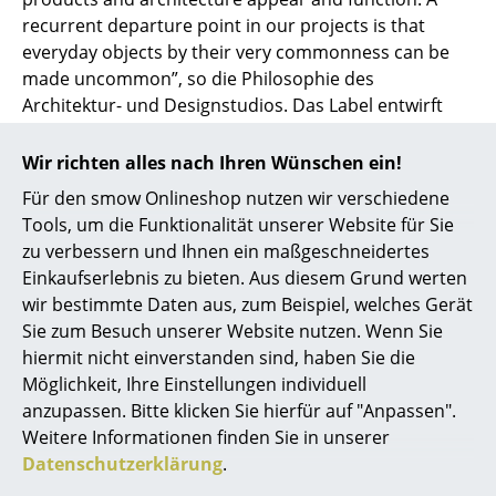
recurrent departure point in our projects is that
Spiegel
everyday objects by their very commonness can be
Figuren & Miniaturen
made uncommon”, so die Philosophie des
Architektur- und Designstudios. Das Label entwirft
Vasen
heute unter anderem für
Muuto
oder Skagerak und
ist in renommierten Häusern wie dem MoMA in New
Wir richten alles nach Ihren Wünschen ein!
Tabletts
York oder dem Swedish National Museum in
Für den smow Onlineshop nutzen wir verschiedene
Büroutensilien
Stockholm ausgestellt.
Tools, um die Funktionalität unserer Website für Sie
zu verbessern und Ihnen ein maßgeschneidertes
Aufbewahrungsboxen
Einkaufserlebnis zu bieten. Aus diesem Grund werten
Decken
wir bestimmte Daten aus, zum Beispiel, welches Gerät
Sie zum Besuch unserer Website nutzen. Wenn Sie
Kissen
hiermit nicht einverstanden sind, haben Sie die
Möglichkeit, Ihre Einstellungen individuell
Teppiche
anzupassen. Bitte klicken Sie hierfür auf "Anpassen".
Vorhänge
Weitere Informationen finden Sie in unserer
Datenschutzerklärung
.
... alle Accessoires