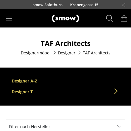
Direkt zum Inhalt
smow Solothurn
Kronengasse 15
Produkte
TAF Architects
Sitzmöbel
Designermöbel
Designer
TAF Architects
Esszimmerstühle
Sofas
Sessel
Designer A-Z
Loungesessel
Designer T
Stühle
Freischwinger
Filter nach Hersteller
Barhocker