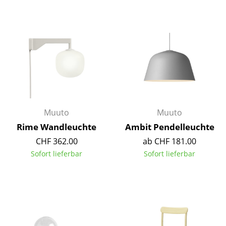
Tische
Esstische
Beistelltische
Couchtische
Schreibtische
Muuto
Muuto
Sekretäre & PC-Tische
Rime Wandleuchte
Ambit Pendelleuchte
Konferenztische
CHF 362.00
ab CHF 181.00
Sofort lieferbar
Sofort lieferbar
Stehtische & Stehpulte
Kindertische
Gartentische
Servierwagen