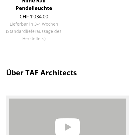
Rime Rail
Kleinaufbewahrung
Pendelleuchte
CHF 1’034.00
Einzelteile
Lieferbar in 3-4 Wochen
... alle Aufbewahrungsmöbel
(Standardlieferaussage des
Herstellers)
Licht
Hängeleuchten & Deckenleuchten
Tischleuchten
Über TAF Architects
Schreibtischleuchten
Stehleuchten & Leseleuchten
Bodenleuchten
Wandleuchten
Outdoor-Leuchten