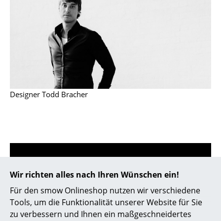
Kleinaufbewahrung
Einzelteile
... alle Aufbewahrungsmöbel
Licht
Hängeleuchten & Deckenleuchten
Designer Todd Bracher
Tischleuchten
Schreibtischleuchten
Stehleuchten & Leseleuchten
Bodenleuchten
Wir richten alles nach Ihren Wünschen ein!
Für den smow Onlineshop nutzen wir verschiedene
Wandleuchten
0800 15 60 00
Tools, um die Funktionalität unserer Website für Sie
Mo-Fr: 9-17 Uhr
Outdoor-Leuchten
zu verbessern und Ihnen ein maßgeschneidertes