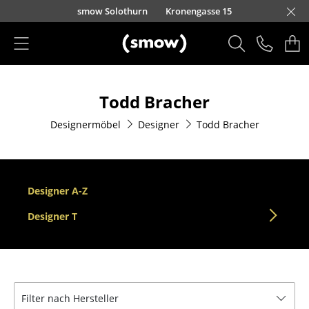
Direkt zum Inhalt
smow Solothurn
Kronengasse 15
Produkte
Todd Bracher
Sitzmöbel
Designermöbel
Designer
Todd Bracher
Esszimmerstühle
Sofas
Sessel
Designer A-Z
Loungesessel
Designer T
Stühle
Freischwinger
Filter nach Hersteller
Barhocker