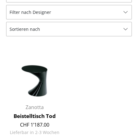
Hocker
Filter nach Designer
Bänke & Liegen
Sortieren nach
Sitzsäcke
Gartenstühle
Kinderstühle
Schaukelstühle
Bürodrehstühle
Konferenzstühle
Bürosessel
Zanotta
Beistelltisch Tod
Einzelteile
CHF 1’187.00
... alle Sitzmöbel
Lieferbar in 2-3 Wochen