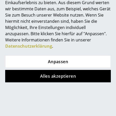
Einkaufserlebnis zu bieten. Aus diesem Grund werten
Akkuleuchten
wir bestimmte Daten aus, zum Beispiel, welches Gerät
Sie zum Besuch unserer Website nutzen. Wenn Sie
... alle Leuchten
hiermit nicht einverstanden sind, haben Sie die
Möglichkeit, Ihre Einstellungen individuell
Betten
anzupassen. Bitte klicken Sie hierfür auf "Anpassen".
Doppelbetten
Weitere Informationen finden Sie in unserer
Datenschutzerklärung
.
Einzelbetten
service@smow.ch
Stapelbetten
Anpassen
Kinderbetten
Alles akzeptieren
Nachttische & Bettzubehör
... alle Betten
Accessoires
Store vor Ort kontaktieren
Uhren