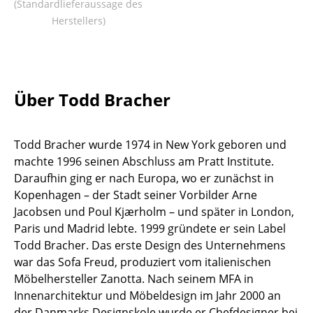
(Standardlieferaussage des
Tische
Herstellers)
Esstische
Beistelltische
Über Todd Bracher
Couchtische
Schreibtische
Todd Bracher wurde 1974 in New York geboren und
Sekretäre & PC-Tische
machte 1996 seinen Abschluss am Pratt Institute.
Daraufhin ging er nach Europa, wo er zunächst in
Konferenztische
Kopenhagen – der Stadt seiner Vorbilder Arne
Jacobsen und Poul Kjærholm – und später in London,
Stehtische & Stehpulte
Paris und Madrid lebte. 1999 gründete er sein Label
Kindertische
Todd Bracher. Das erste Design des Unternehmens
war das Sofa Freud, produziert vom italienischen
Gartentische
Möbelhersteller Zanotta. Nach seinem MFA in
Innenarchitektur und Möbeldesign im Jahr 2000 an
Servierwagen
der Danmarks Designskole wurde er Chefdesigner bei