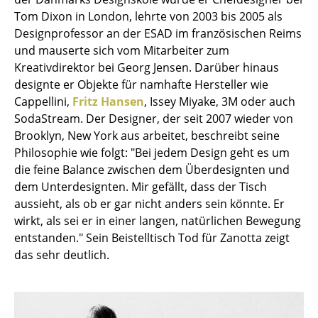
Einzelteile
Tom Dixon in London, lehrte von 2003 bis 2005 als
Designprofessor an der ESAD im französischen Reims
... alle Tische
und mauserte sich vom Mitarbeiter zum
Kreativdirektor bei Georg Jensen. Darüber hinaus
Aufbewahren
designte er Objekte für namhafte Hersteller wie
Cappellini,
Fritz Hansen
, Issey Miyake, 3M oder auch
Regale & Schränke
SodaStream. Der Designer, der seit 2007 wieder von
Bücherregale
Brooklyn, New York aus arbeitet, beschreibt seine
Philosophie wie folgt: "Bei jedem Design geht es um
Wandregale
die feine Balance zwischen dem Überdesignten und
dem Unterdesignten. Mir gefällt, dass der Tisch
Sideboards & Kommoden
aussieht, als ob er gar nicht anders sein könnte. Er
TV Möbel
wirkt, als sei er in einer langen, natürlichen Bewegung
entstanden." Sein Beistelltisch Tod für Zanotta zeigt
Beistell- & Rollcontainer
das sehr deutlich.
Barmöbel
Garderoben