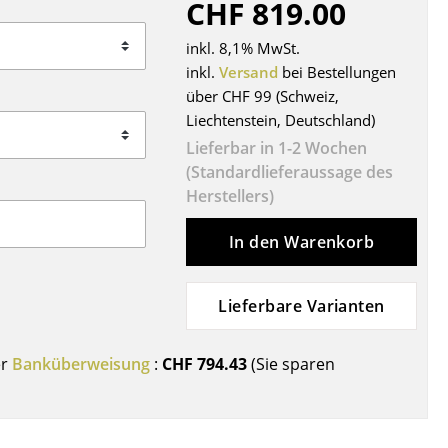
CHF 819.00
Decken
Kissen
inkl. 8,1% MwSt.
Teppiche
inkl.
Versand
bei Bestellungen
über CHF 99 (Schweiz,
Vorhänge
Liechtenstein, Deutschland)
... alle Accessoires
Lieferbar in 1-2 Wochen
(Standardlieferaussage des
Herstellers)
In den Warenkorb
Lieferbare Varianten
Büro
er
Banküberweisung
:
CHF 794.43
(Sie sparen
Arbeitsplatz
Management Büro
Konferenzraum