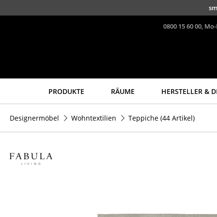
Direkt zum Inhalt
sm
0800 15 60 00, Mo-
PRODUKTE
RÄUME
HERSTELLER & D
Sitzmöbel
Tische
Designermöbel
Wohntextilien
Teppiche
(44 Artikel)
Esszimmerstühle
Esstische
Sofas
Beistelltische
Sessel
Couchtische
Loungesessel
Schreibtische
Stühle
Sekretäre & PC-Tische
Freischwinger
Konferenztische
Barhocker
Stehtische &