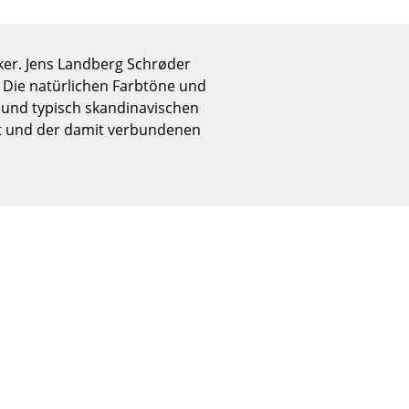
Empfang
Cafeteria
Branchenlösungen
iker. Jens Landberg Schrøder
 Die natürlichen Farbtöne und
Sicheres Arbeiten
 und typisch skandinavischen
it und der damit verbundenen
Das Original