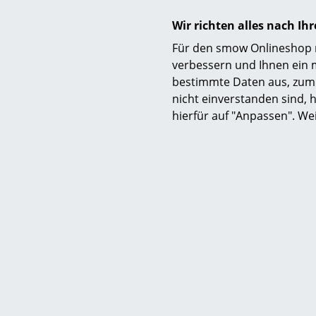
Wir richten alles nach I
Für den smow Onlineshop nu
verbessern und Ihnen ein 
bestimmte Daten aus, zum 
nicht einverstanden sind, h
hierfür auf "Anpassen". We
Fabula Living
Teppich Rolf, 140 x 200 cm,
Teppic
Charcoal/schwarz
Crem
CHF 819.00
2 x sofort lieferbar, Lieferzeit 2-3 Werktage
1 x sofort li
(Lieferland Schweiz)
(