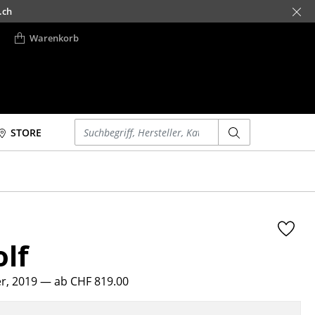
.ch
Warenkorb
Einen Suchbegriff eingeben
STORE
Betten
Accessoires
Doppelbetten
Uhren
Einzelbetten
Spiegel
Stapelbetten
Figuren & Miniaturen
lf
Kinderbetten
Vasen
Nachttische &
Tabletts
Bettzubehör
r, 2019
— ab CHF 819.00
Büroutensilien
... alle Betten
Aufbewahrungsboxen