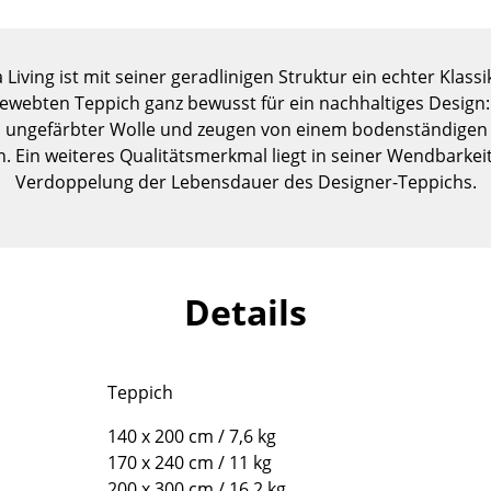
Kinderzimmer
Arbeitszimmer
Diele
 Living ist mit seiner geradlinigen Struktur ein echter Klass
ewebten Teppich ganz bewusst für ein nachhaltiges Design:
Badezimmer
s ungefärbter Wolle und zeugen von einem bodenständigen
Stauraum
n. Ein weiteres Qualitätsmerkmal liegt in seiner Wendbarke
Balkon & Garten
Verdoppelung der Lebensdauer des Designer-Teppichs.
Hersteller
Designer
Artemide
Alvar Aalto
Cassina
Arne Jacobsen
Details
Fritz Hansen
Charles & Ray Eames
HAY
Eero Saarinen
Knoll International
Egon Eiermann
Teppich
Louis Poulsen
Eileen Gray
140 x 200 cm / 7,6 kg
Muuto
Jean Prouvé
170 x 240 cm / 11 kg
Nils Holger Moormann
Le Corbusier
200 x 300 cm / 16,2 kg