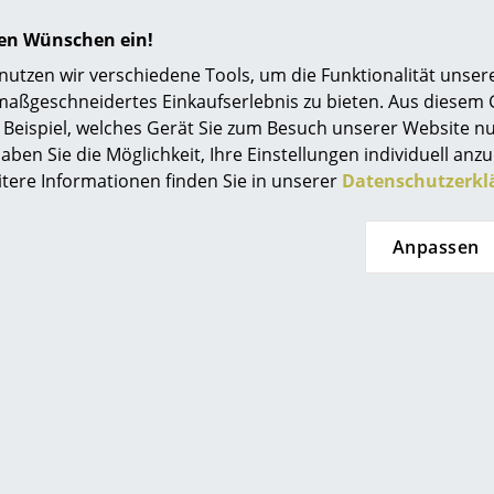
Beliebte Varianten
hren Wünschen ein!
tzen wir verschiedene Tools, um die Funktionalität unsere
maßgeschneidertes Einkaufserlebnis zu bieten. Aus diesem
Beispiel, welches Gerät Sie zum Besuch unserer Website nu
aben Sie die Möglichkeit, Ihre Einstellungen individuell anzu
itere Informationen finden Sie in unserer
Datenschutzerkl
Anpassen
Fabula Living
Fabula Living
h Rolf, 170 x 240 cm,
Teppich Rolf, 170 x 
eweiß/dunkelgrau
Grau/schwar
CHF 1’142.00
CHF 1’142.00
eferbar, Lieferzeit 2-3 Werktage
Lieferbar in 1-2 Wo
Lieferland Schweiz)
(Standardlieferaussage des 