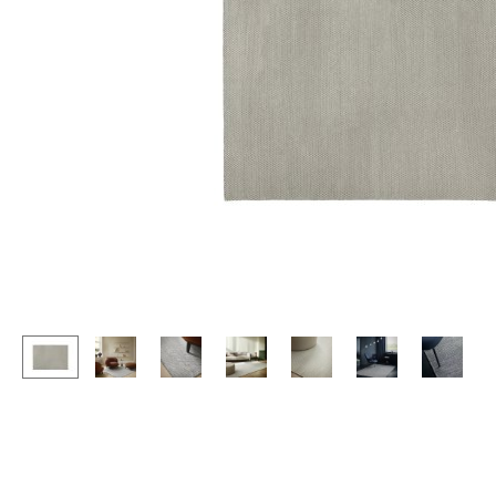
Stehpulte
Hocker
Kindertische
Bänke & Liegen
Gartentische
Sitzsäcke
Servierwagen
Gartenstühle
Einzelteile
Kinderstühle
... alle Tische
Schaukelstühle
Bürodrehstühle
Konferenzstühle
Bürosessel
Einzelteile
... alle Sitzmöbel