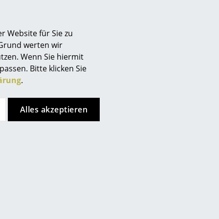
r Website für Sie zu
 Grund werten wir
tzen. Wenn Sie hiermit
passen. Bitte klicken Sie
ärung
.
Alles akzeptieren
Fabula Living
240 cm,
Teppich Rolf, 200 x 300 cm,
z
Grau/schwarz
CHF 1’692.00
chen
Lieferbar in 1-2 Wochen
Herstellers)
(Standardlieferaussage des Herstellers)