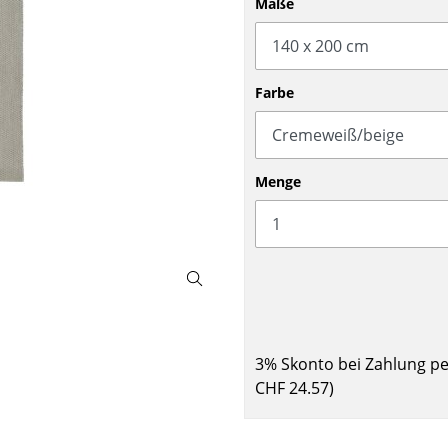
Maße
Barmöbel
Outdoor-Leuchten
Garderoben
Akkuleuchten
Kleinaufbewahrung
... alle Leuchten
Farbe
Einzelteile
... alle Aufbewahrungsmöbel
USM Haller Konfigurator
Menge
Zuhause
3% Skonto bei Zahlung p
Wohnzimmer
CHF 24.57
)
Esszimmer
Schlafzimmer