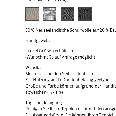
Richard Lampert
Ludwig Mies van der Rohe
Thonet
Marcel Breuer
USM Haller
Philippe Starck
Vitra
Verner Panton
80 % Neuseeländische Schurwolle auf 20 % Ba
... alle Hersteller A-Z
... alle Designer A-Z
Handgewebt
Neu bei smow
Inspiration
In drei Größen erhältlich
(Wunschmaße auf Anfrage möglich)
Special Editions
Designklassiker
Wendbar
Frauen im Design
Muster auf beiden Seiten identisch
Bauhaus Design
Zur Nutzung auf Fußbodenheizung geeignet
Größe und Farbe können aufgrund der Handfer
Midcentury Design
abweichen (+/- 4 %)
Skandinavisches De
Italienisches Design
Tägliche Reinigung:
Nachhaltiges Desig
Reinigen Sie Ihren Teppich nicht mit den ausg
Natürliche Material
Staubsaugerbürste. Sie können Ihren Teppich 