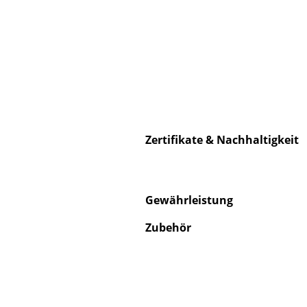
Service
Kontakt
Bezahlung
Zertifikate & Nachhaltigkeit
Versand
FAQ
Rückgabe & Umtau
Gewährleistung
Unsere Vorteile auf
AGB
Zubehör
Datenschutz
Einen Suchbegriff