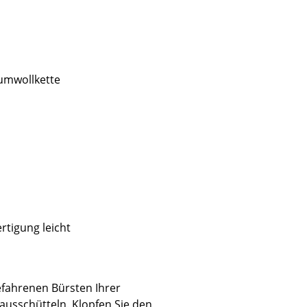
umwollkette
tigung leicht
sign
n
efahrenen Bürsten Ihrer
ien
ausschütteln. Klopfen Sie den