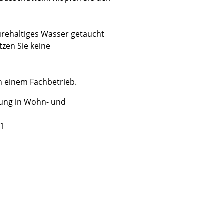
urehaltiges Wasser getaucht
tzen Sie keine
Unternehmen
Über uns
n einem Fachbetrieb.
smow vor Ort
ung in Wohn- und
Jobs bei smow
Arbeiten bei smow
S1
Newsletter
Presse
Impressum