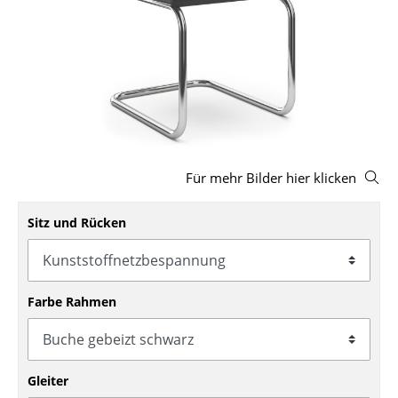
Hocker
Bänke & Liegen
Sitzsäcke
Gartenstühle
Kinderstühle
Für mehr Bilder hier klicken
Schaukelstühle
Sitz und Rücken
Bürodrehstühle
Konferenzstühle
Farbe Rahmen
Bürosessel
Einzelteile
... alle Sitzmöbel
Gleiter