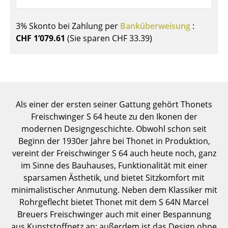
Einzelteile
3% Skonto bei Zahlung per
Banküberweisung
:
... alle Tische
CHF 1’079.61
(Sie sparen
CHF 33.39
)
Aufbewahren
Regale & Schränke
Bücherregale
Als einer der ersten seiner Gattung gehört Thonets
Wandregale
Freischwinger S 64 heute zu den Ikonen der
modernen Designgeschichte. Obwohl schon seit
Sideboards & Kommoden
Beginn der 1930er Jahre bei Thonet in Produktion,
vereint der Freischwinger S 64 auch heute noch, ganz
TV Möbel
im Sinne des Bauhauses, Funktionalität mit einer
Beistell- & Rollcontainer
sparsamen Ästhetik, und bietet Sitzkomfort mit
minimalistischer Anmutung. Neben dem Klassiker mit
Barmöbel
Rohrgeflecht bietet Thonet mit dem S 64N Marcel
Breuers Freischwinger auch mit einer Bespannung
Garderoben
aus Kunststoffnetz an; außerdem ist das Design ohne