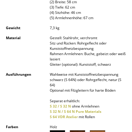
(2) Breite: 58 cm
(3) Tiefe: 62 cm
Spiegel
(4) Sitzhöhe: 46 cm
(5) Armlehnenhöhe: 67 cm
Figuren & Miniaturen
Gewicht
7,3 kg
Vasen
Material
Gestell: Stahlrohr, verchromt
Tabletts
Sitz und Rücken: Rohrgeflecht oder
Kunststoffnetzbespannung
Rahmen Armlehnen: Buche, gebeizt oder weiß
Büroutensilien
lasiert
Gleiter (optional): Kunststoff, schwarz
Aufbewahrungsboxen
Ausführungen
Wahlweise mit Kunststoffnetzbespannung
Decken
schwarz (S 64N) oder Rohrgeflecht, natur (S
64)
Kissen
Optional mit Filzgleitern für harte Böden
Separat erhältlich:
Teppiche
S 32 / S 32 N
ohne Armlehnen
S 32 N / S 64 N Pure Materials
Vorhänge
S 64 VDR Atelier
mit Rollen
... alle Accessoires
Farben
Holz