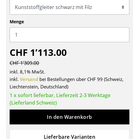
Tische
Esstische
Menge
Beistelltische
Couchtische
CHF 1’113.00
Schreibtische
CHF 1’309.00
Sekretäre & PC-Tische
inkl. 8,1% MwSt.
inkl.
Versand
bei Bestellungen über CHF 99 (Schweiz,
Konferenztische
Liechtenstein, Deutschland)
1 x sofort lieferbar, Lieferzeit 2-3 Werktage
Stehtische & Stehpulte
(Lieferland Schweiz)
Kindertische
In den Warenkorb
Gartentische
Servierwagen
Lieferbare Varianten