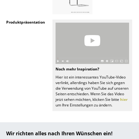
... alle Hersteller A-Z
Produktpräsentation
Designer
Alvar Aalto
Arne Jacobsen
Charles & Ray Eames
Noch mehr Inspiration?
Eero Saarinen
Hier ist ein interessantes YouTube-Video
verlinkt, allerdings haben Sie sich gegen
Egon Eiermann
die Verwendung von YouTube auf unseren
Seiten entschieden. Wenn Sie das Video
Eileen Gray
jetzt sehen möchten, klicken Sie bitte
hier
um Ihre Einstellungen zu ändern.
Jean Prouvé
Le Corbusier
Wir richten alles nach Ihren Wünschen ein!
Ludwig Mies van der Rohe