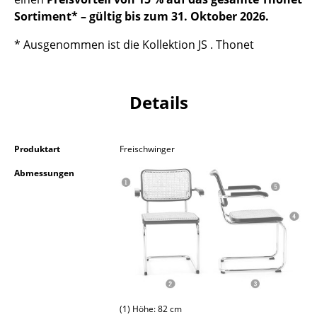
Akkuleuchten
Sortiment* – gültig bis zum 31. Oktober 2026.
... alle Leuchten
* Ausgenommen ist die Kollektion JS . Thonet
Betten
Details
Doppelbetten
Einzelbetten
Produktart
Freischwinger
Stapelbetten
Abmessungen
Kinderbetten
Nachttische & Bettzubehör
... alle Betten
Accessoires
Uhren
(1) Höhe: 82 cm