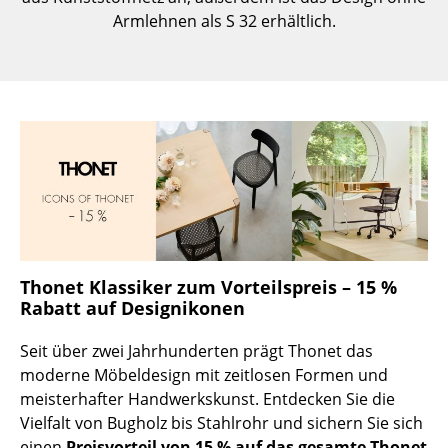
Kleinaufbewahrung
Armlehnen als S 32 erhältlich.
Einzelteile
... alle Aufbewahrungsmöbel
Licht
Hängeleuchten & Deckenleuchten
Tischleuchten
Schreibtischleuchten
Thonet Klassiker zum Vorteilspreis – 15 %
Stehleuchten & Leseleuchten
Rabatt auf Designikonen
Bodenleuchten
Seit über zwei Jahrhunderten prägt Thonet das
moderne Möbeldesign mit zeitlosen Formen und
Wandleuchten
meisterhafter Handwerkskunst. Entdecken Sie die
Vielfalt von Bugholz bis Stahlrohr und sichern Sie sich
Outdoor-Leuchten
einen
Preisvorteil von 15 % auf das gesamte Thonet