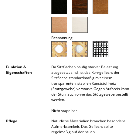
Räume
Zuhause
Wohnzimmer
Bespannung
Esszimmer
Schlafzimmer
Funktion &
Da Sitzflächen häufig starker Belastung
Kinderzimmer
Eigenschaften
ausgesetzt sind, ist das Rohrgeflecht der
Sitzfläche standardmäßig mit einem
Arbeitszimmer
transparenten, stabilen Kunststoffnetz
(Stützgewebe) verstärkt. Gegen Aufpreis kann
der Stuhl auch ohne das Stützgewebe bestellt
Diele
werden.
Badezimmer
Nicht stapelbar
Stauraum
Pflege
Natürliche Materialien brauchen besondere
Aufmerksamkeit. Das Geflecht sollte
Balkon & Garten
regelmäßig auf der rauen