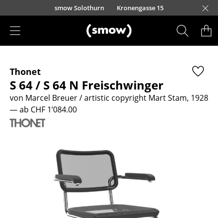
Direkt zum Inhalt
smow Solothurn
Kronengasse 15
Produkte
Thonet
Sitzmöbel
S 64 / S 64 N Freischwinger
Esszimmerstühle
von Marcel Breuer / artistic copyright Mart Stam, 1928
— ab CHF 1’084.00
Sofas
Sessel
Loungesessel
Stühle
Freischwinger
Barhocker