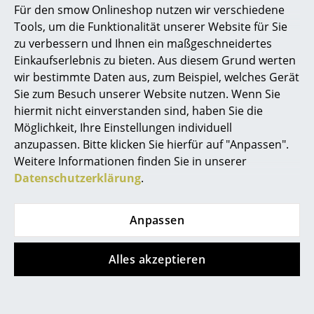
Für den smow Onlineshop nutzen wir verschiedene
Angebote
Marcel Breuer
Tools, um die Funktionalität unserer Website für Sie
zu verbessern und Ihnen ein maßgeschneidertes
Philippe Starck
Einkaufserlebnis zu bieten. Aus diesem Grund werten
Angebot
Angebot
wir bestimmte Daten aus, zum Beispiel, welches Gerät
Verner Panton
Sie zum Besuch unserer Website nutzen. Wenn Sie
... alle Designer A-Z
hiermit nicht einverstanden sind, haben Sie die
Möglichkeit, Ihre Einstellungen individuell
anzupassen. Bitte klicken Sie hierfür auf "Anpassen".
Themen
Weitere Informationen finden Sie in unserer
Neu bei smow
Datenschutzerklärung
.
Thonet
Thonet
S 64 / S 64 N
S 64 / S 64 N
Inspiration
Freischwinger,
Freischwinger,
Anpassen
Special Editions
Rohrgeflecht (mit
Kunststoffnetzbespan
Stützgewebe unter
nung, Buche gebeizt
Designklassiker
Alles akzeptieren
Sitzfläche), Buche
schwarz, Ohne
Frauen im Design
gebeizt schwarz,
Gleiter
Ohne Gleiter
CHF 1’276.00