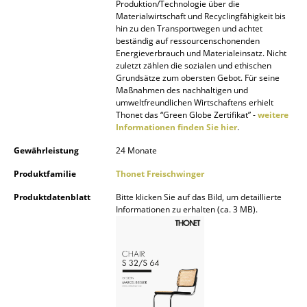
Artemide
Produktion/Technologie über die
Materialwirtschaft und Recyclingfähigkeit bis
Cassina
hin zu den Transportwegen und achtet
beständig auf ressourcenschonenden
Energieverbrauch und Materialeinsatz. Nicht
Fritz Hansen
zuletzt zählen die sozialen und ethischen
Grundsätze zum obersten Gebot. Für seine
HAY
Maßnahmen des nachhaltigen und
umweltfreundlichen Wirtschaftens erhielt
Knoll International
Thonet das “Green Globe Zertifikat” -
weitere
Informationen finden Sie hier
.
Louis Poulsen
Gewährleistung
24 Monate
Muuto
Produktfamilie
Thonet Freischwinger
Nils Holger Moormann
Produktdatenblatt
Bitte klicken Sie auf das Bild, um detaillierte
Informationen zu erhalten (ca. 3 MB).
Richard Lampert
Thonet
USM Haller
Vitra