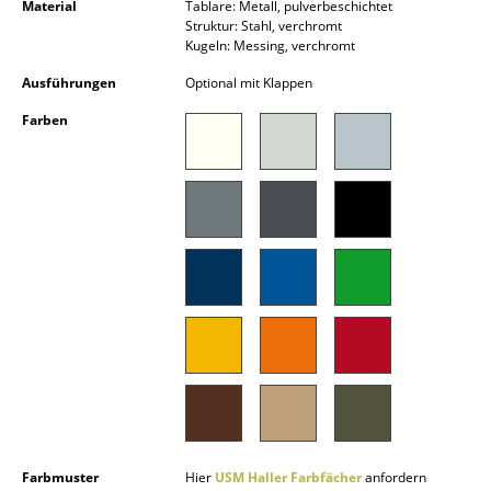
Material
Tablare: Metall, pulverbeschichtet
Akkuleuchten
Struktur: Stahl, verchromt
Kugeln: Messing, verchromt
... alle Leuchten
Ausführungen
Optional mit Klappen
Betten
Farben
Doppelbetten
Einzelbetten
Stapelbetten
Kinderbetten
Nachttische & Bettzubehör
... alle Betten
Accessoires
Uhren
Farbmuster
Hier
USM Haller Farbfächer
anfordern