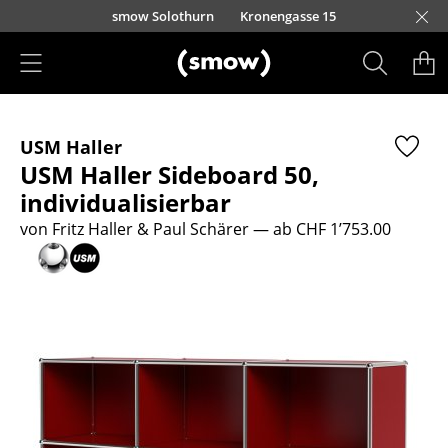
Direkt zum Inhalt
smow Solothurn
Kronengasse 15
Produkte
USM Haller
Sitzmöbel
USM Haller Sideboard 50,
Esszimmerstühle
individualisierbar
von Fritz Haller & Paul Schärer
— ab CHF 1’753.00
Sofas
Sessel
Loungesessel
Stühle
Freischwinger
Barhocker