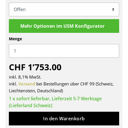
Tische
Esstische
Mehr Optionen im USM Konfigurator
Beistelltische
Menge
Couchtische
Schreibtische
CHF 1’753.00
Sekretäre & PC-Tische
Konferenztische
inkl. 8,1% MwSt.
inkl.
Versand
bei Bestellungen über CHF 99 (Schweiz,
Stehtische & Stehpulte
Liechtenstein, Deutschland)
1 x sofort lieferbar, Lieferzeit 5-7 Werktage
Kindertische
(Lieferland Schweiz)
Gartentische
In den Warenkorb
Servierwagen