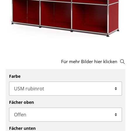
Hocker
Bänke & Liegen
Sitzsäcke
Gartenstühle
Kinderstühle
Für mehr Bilder hier klicken
Schaukelstühle
Farbe
Bürodrehstühle
Konferenzstühle
Bürosessel
Fächer oben
Einzelteile
... alle Sitzmöbel
Fächer unten