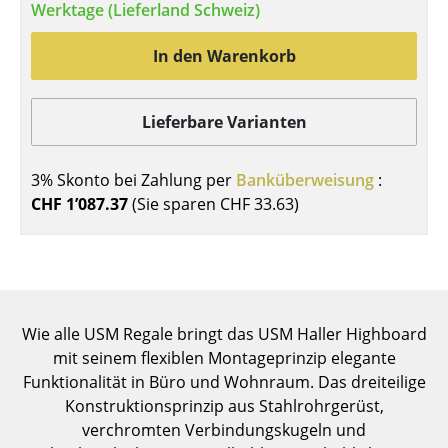
Werktage (Lieferland Schweiz)
Einzelteile
In den Warenkorb
... alle Tische
Aufbewahren
Lieferbare Varianten
Regale & Schränke
3% Skonto bei Zahlung per
Banküberweisung
:
Bücherregale
CHF 1’087.37
(Sie sparen
CHF 33.63
)
Wandregale
Sideboards & Kommoden
TV Möbel
Wie alle USM Regale bringt das USM Haller Highboard
Beistell- & Rollcontainer
mit seinem flexiblen Montageprinzip elegante
Funktionalität in Büro und Wohnraum. Das dreiteilige
Barmöbel
Konstruktionsprinzip aus Stahlrohrgerüst,
Garderoben
verchromten Verbindungskugeln und