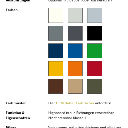
Ausführungen
Optional mit Klappen oder Ausziehtüren
Spiegel
Farben
Figuren & Miniaturen
Vasen
Tabletts
Büroutensilien
Aufbewahrungsboxen
Decken
Kissen
Teppiche
Farbmuster
Hier
USM Haller Farbfächer
anfordern
Vorhänge
Funktion &
Highboard in alle Richtungen erweiterbar
Eigenschaften
Nicht brennbar Klasse 1
... alle Accessoires
Pflege
Verchromte, pulverbeschichtete und gläserne