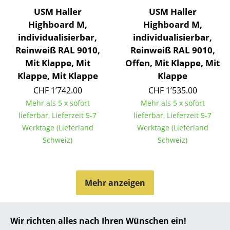
USM Haller
USM Haller
... alle Hersteller A-Z
Highboard M,
Highboard M,
individualisierbar,
individualisierbar,
Designer
Reinweiß RAL 9010,
Reinweiß RAL 9010,
Alvar Aalto
Mit Klappe, Mit
Offen, Mit Klappe, Mit
Klappe, Mit Klappe
Klappe
Arne Jacobsen
CHF 1’742.00
CHF 1’535.00
Charles & Ray Eames
Mehr als 5 x sofort
Mehr als 5 x sofort
lieferbar, Lieferzeit 5-7
lieferbar, Lieferzeit 5-7
Eero Saarinen
Werktage (Lieferland
Werktage (Lieferland
Schweiz)
Schweiz)
Egon Eiermann
Eileen Gray
Mehr anzeigen
Jean Prouvé
Le Corbusier
Wir richten alles nach Ihren Wünschen ein!
FAQ
Ludwig Mies van der Rohe