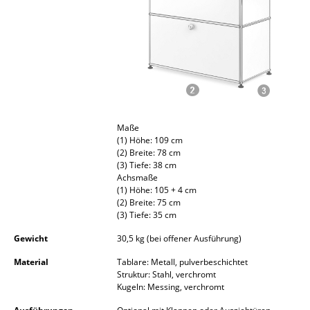
Akkuleuchten
... alle Leuchten
Betten
Doppelbetten
Einzelbetten
Maße
(1) Höhe: 109 cm
(2) Breite: 78 cm
Stapelbetten
(3) Tiefe: 38 cm
Achsmaße
Kinderbetten
(1) Höhe: 105 + 4 cm
(2) Breite: 75 cm
Nachttische & Bettzubehör
(3) Tiefe: 35 cm
... alle Betten
Gewicht
30,5 kg (bei offener Ausführung)
Material
Tablare: Metall, pulverbeschichtet
Accessoires
Struktur: Stahl, verchromt
Kugeln: Messing, verchromt
Uhren