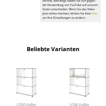
Artemide
verlinkt, allerdings haben Sie sich gegen
die Verwendung von YouTube auf unseren
Seiten entschieden. Wenn Sie das Video
Cassina
jetzt sehen möchten, klicken Sie bitte
hier
um Ihre Einstellungen zu ändern.
Fritz Hansen
HAY
Knoll International
Louis Poulsen
Beliebte Varianten
Muuto
Nils Holger Moormann
Richard Lampert
Thonet
USM Haller
Vitra
USM Haller
USM Haller