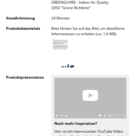
GREENGUARD - Indoor Air Quality
LEED "Grüne Richtlinie"
Büro
Gewährleistung
24 Monate
Arbeitsplatz
Produktdatenblatt
Bitte klicken Sie auf das Bild, um detaillierte
Management Büro
Informationen zu erhalten (ca. 1,6 MB).
Konferenzraum
Empfang
Cafeteria
Produktpräsentation
Branchenlösungen
Sicheres Arbeiten
Hersteller & Designer
Noch mehr Inspiration?
Hersteller
Hier ist ein interessantes YouTube-Video