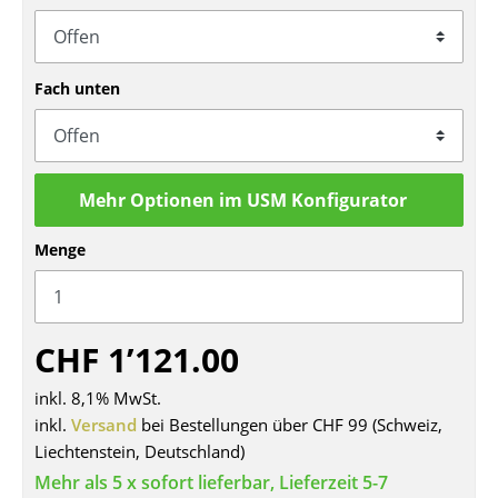
Tische
Esstische
Fach unten
Beistelltische
Couchtische
Mehr Optionen im USM Konfigurator
Schreibtische
Menge
Sekretäre & PC-Tische
Konferenztische
Stehtische & Stehpulte
CHF 1’121.00
Kindertische
inkl. 8,1% MwSt.
inkl.
Versand
bei Bestellungen über CHF 99 (Schweiz,
Gartentische
Liechtenstein, Deutschland)
Servierwagen
Mehr als 5 x sofort lieferbar, Lieferzeit 5-7