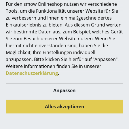
Für den smow Onlineshop nutzen wir verschiedene
Marcel Breuer
Tools, um die Funktionalität unserer Website für Sie
?
zu verbessern und Ihnen ein maßgeschneidertes
Philippe Starck
Haben Sie weitere Fragen zum Artikel?
Einkaufserlebnis zu bieten. Aus diesem Grund werten
Wir sind für Sie Mo.-Fr. 9-17 Uhr und Sa. 9-17
wir bestimmte Daten aus, zum Beispiel, welches Gerät
Verner Panton
Uhr unter
0800 15 60 00
erreichbar.
Sie zum Besuch unserer Website nutzen. Wenn Sie
... alle Designer A-Z
hiermit nicht einverstanden sind, haben Sie die
Möglichkeit, Ihre Einstellungen individuell
Sind Auszüge beim USM Haller Highboard M
in jeder Postion empfehlenswert?
anzupassen. Bitte klicken Sie hierfür auf "Anpassen".
Themen
Weitere Informationen finden Sie in unserer
Neu bei smow
Der Hersteller empfiehlt, ausziehbare Elemente
Datenschutzerklärung
.
vorzugsweise in den unteren Fächern anzuordnen,
Inspiration
um die Kippgefahr zu minimieren.
Anpassen
Sollten Ausziehtüren / Schubladen im oberen Bereich
Special Editions
eines Möbels gewünscht sein, wird gegebenenfalls
Designklassiker
eine Regalverankerung oder der Einsatz von
Alles akzeptieren
Gegengewichten nötig.
Frauen im Design
Ist der nachträgliche Einbau weiterer