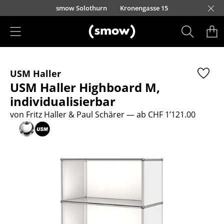
Direkt zum Inhalt
smow Solothurn
Kronengasse 15
Produkte
USM Haller
Sitzmöbel
USM Haller Highboard M,
Esszimmerstühle
individualisierbar
von Fritz Haller & Paul Schärer
— ab CHF 1’121.00
Sofas
Sessel
Loungesessel
Stühle
Freischwinger
Barhocker