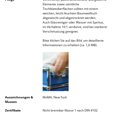
Elemente sowie sämtliche
Räume
Tischblattoberflächen sollten mit einem
weichen, leicht feuchten Baumwolltuch
abgewischt und abgetrocknet werden.
Zuhause
Auch Glasreiniger oder Wasser mit Spiritus,
im Verhältnis 10:1 verdünnt, sind bei stärkerer
Wohnzimmer
Verschmutzung geeignet.
Esszimmer
Bitte klicken Sie auf das Bild, um detaillierte
Informationen zu erhalten (ca. 1,6 MB).
Schlafzimmer
Kinderzimmer
Arbeitszimmer
Diele
Badezimmer
Auszeichnungen &
MoMA, New York
Stauraum
Museen
Balkon & Garten
Zertifikate
Nicht brennbar Klasse 1 nach DIN 4102