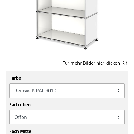
Hocker
Bänke & Liegen
Sitzsäcke
Gartenstühle
Kinderstühle
Für mehr Bilder hier klicken
Schaukelstühle
Farbe
Bürodrehstühle
Konferenzstühle
Bürosessel
Fach oben
Einzelteile
... alle Sitzmöbel
Fach Mitte