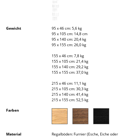
Kleinaufbewahrung
Einzelteile
Gewicht
95 x 46 cm: 5,6 kg
... alle Aufbewahrungsmöbel
95 x 105 cm: 14,8 cm
95 x 140 cm: 20,4 kg
Licht
95 x 155 cm: 26,0 kg
155 x 46 cm: 7,8 kg
Hängeleuchten & Deckenleuchten
155 x 105 cm: 21,4 kg
155 x 140 cm: 29,2 kg
Tischleuchten
155 x 155 cm: 37,0 kg
Schreibtischleuchten
215 x 46 cm: 11,1 kg
215 x 105 cm: 30,3 kg
Stehleuchten & Leseleuchten
215 x 140 cm: 41,4 kg
215 x 155 cm: 52,5 kg
Bodenleuchten
Farben
Wandleuchten
Outdoor-Leuchten
Material
Regalböden: Furnier (Esche, Eiche oder