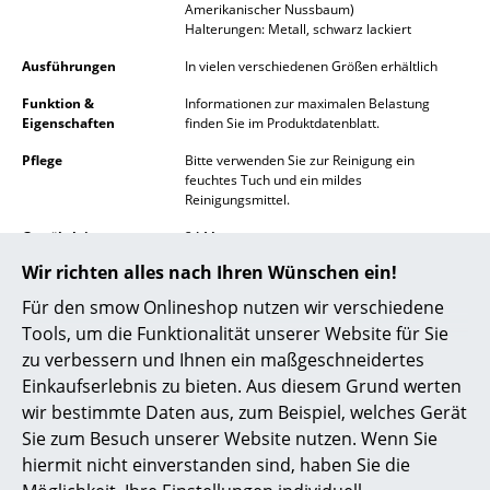
Amerikanischer Nussbaum)
Akkuleuchten
Halterungen: Metall, schwarz lackiert
... alle Leuchten
Ausführungen
In vielen verschiedenen Größen erhältlich
Funktion &
Informationen zur maximalen Belastung
Betten
Eigenschaften
finden Sie im Produktdatenblatt.
Doppelbetten
Pflege
Bitte verwenden Sie zur Reinigung ein
feuchtes Tuch und ein mildes
Reinigungsmittel.
Einzelbetten
Gewährleistung
24 Monate
Stapelbetten
Wir richten alles nach Ihren Wünschen ein!
Produktdatenblatt
Bitte klicken Sie auf das Bild, um detaillierte
Kinderbetten
Informationen zu erhalten (ca. 0,3 MB).
Für den smow Onlineshop nutzen wir verschiedene
Tools, um die Funktionalität unserer Website für Sie
Nachttische & Bettzubehör
zu verbessern und Ihnen ein maßgeschneidertes
... alle Betten
Einkaufserlebnis zu bieten. Aus diesem Grund werten
wir bestimmte Daten aus, zum Beispiel, welches Gerät
Accessoires
Sie zum Besuch unserer Website nutzen. Wenn Sie
hiermit nicht einverstanden sind, haben Sie die
Uhren