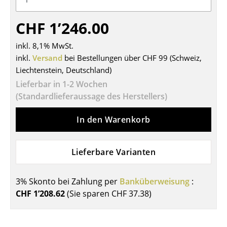
Tische
CHF 1’246.00
Esstische
inkl. 8,1% MwSt.
Beistelltische
inkl.
Versand
bei Bestellungen über CHF 99 (Schweiz,
Liechtenstein, Deutschland)
Couchtische
Lieferbar in 1-2 Wochen
Schreibtische
(Standardlieferaussage des Herstellers)
Sekretäre & PC-Tische
In den Warenkorb
Konferenztische
Lieferbare Varianten
Stehtische & Stehpulte
Kindertische
3% Skonto bei Zahlung per
Banküberweisung
:
CHF 1’208.62
(Sie sparen
CHF 37.38
)
Gartentische
Servierwagen