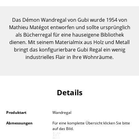
Einzelteile
... alle Tische
Das Démon Wandregal von Gubi wurde 1954 von
Mathieu Matégot entworfen und sollte ursprünglich
Aufbewahren
als Bücherregal für eine hauseigene Bibliothek
dienen. Mit seinem Materialmix aus Holz und Metall
Regale & Schränke
bringt das konfigurierbare Gubi Regal ein wenig
industrielles Flair in Ihre Wohnräume.
Bücherregale
Wandregale
Sideboards & Kommoden
Details
TV Möbel
Beistell- & Rollcontainer
Produktart
Wandregal
Barmöbel
Abmessungen
Für eine komplette Übersicht klicken Sie bitte
auf das Bild.
Garderoben