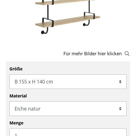
Hocker
Bänke & Liegen
Sitzsäcke
Gartenstühle
Für mehr Bilder hier klicken
Kinderstühle
Schaukelstühle
Größe
Bürodrehstühle
Konferenzstühle
Material
Bürosessel
Einzelteile
Menge
... alle Sitzmöbel