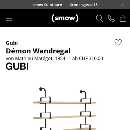
Direkt zum Inhalt
smow Solothurn
Kronengasse 15
Produkte
Gubi
Sitzmöbel
Démon Wandregal
Esszimmerstühle
von Mathieu Matégot, 1954
— ab CHF 310.00
Sofas
Sessel
Loungesessel
Stühle
Freischwinger
Barhocker