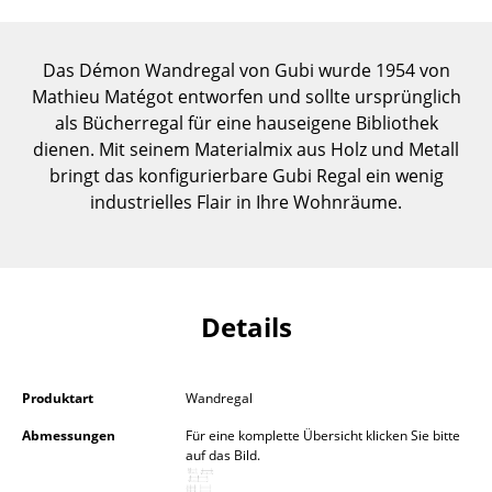
Einzelteile
... alle Tische
Das Démon Wandregal von Gubi wurde 1954 von
Mathieu Matégot entworfen und sollte ursprünglich
Aufbewahren
als Bücherregal für eine hauseigene Bibliothek
dienen. Mit seinem Materialmix aus Holz und Metall
Regale & Schränke
bringt das konfigurierbare Gubi Regal ein wenig
industrielles Flair in Ihre Wohnräume.
Bücherregale
Wandregale
Sideboards & Kommoden
Details
TV Möbel
Beistell- & Rollcontainer
Produktart
Wandregal
Barmöbel
Abmessungen
Für eine komplette Übersicht klicken Sie bitte
auf das Bild.
Garderoben