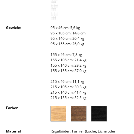
Kleinaufbewahrung
Einzelteile
Gewicht
95 x 46 cm: 5,6 kg
... alle Aufbewahrungsmöbel
95 x 105 cm: 14,8 cm
95 x 140 cm: 20,4 kg
Licht
95 x 155 cm: 26,0 kg
155 x 46 cm: 7,8 kg
Hängeleuchten & Deckenleuchten
155 x 105 cm: 21,4 kg
155 x 140 cm: 29,2 kg
Tischleuchten
155 x 155 cm: 37,0 kg
Schreibtischleuchten
215 x 46 cm: 11,1 kg
215 x 105 cm: 30,3 kg
Stehleuchten & Leseleuchten
215 x 140 cm: 41,4 kg
215 x 155 cm: 52,5 kg
Bodenleuchten
Farben
Wandleuchten
Outdoor-Leuchten
Material
Regalböden: Furnier (Esche, Eiche oder