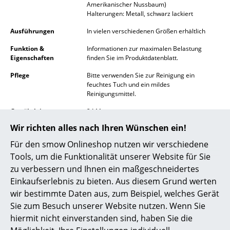
Amerikanischer Nussbaum)
Akkuleuchten
Halterungen: Metall, schwarz lackiert
... alle Leuchten
Ausführungen
In vielen verschiedenen Größen erhältlich
Funktion &
Informationen zur maximalen Belastung
Betten
Eigenschaften
finden Sie im Produktdatenblatt.
Doppelbetten
Pflege
Bitte verwenden Sie zur Reinigung ein
feuchtes Tuch und ein mildes
Reinigungsmittel.
Einzelbetten
Gewährleistung
24 Monate
Stapelbetten
Wir richten alles nach Ihren Wünschen ein!
Produktdatenblatt
Bitte klicken Sie auf das Bild, um detaillierte
Kinderbetten
Informationen zu erhalten (ca. 0,3 MB).
Für den smow Onlineshop nutzen wir verschiedene
Tools, um die Funktionalität unserer Website für Sie
Nachttische & Bettzubehör
zu verbessern und Ihnen ein maßgeschneidertes
... alle Betten
Einkaufserlebnis zu bieten. Aus diesem Grund werten
wir bestimmte Daten aus, zum Beispiel, welches Gerät
Accessoires
Sie zum Besuch unserer Website nutzen. Wenn Sie
hiermit nicht einverstanden sind, haben Sie die
Uhren