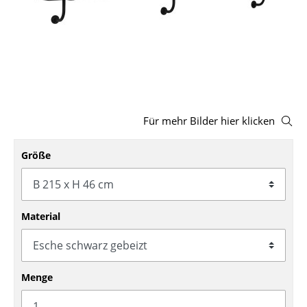
Hocker
Bänke & Liegen
Sitzsäcke
Gartenstühle
Für mehr Bilder hier klicken
Kinderstühle
Schaukelstühle
Größe
Bürodrehstühle
Konferenzstühle
Material
Bürosessel
Einzelteile
Menge
... alle Sitzmöbel