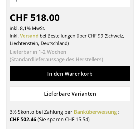
Tische
CHF 518.00
Esstische
inkl. 8,1% MwSt.
Beistelltische
inkl.
Versand
bei Bestellungen über CHF 99 (Schweiz,
Liechtenstein, Deutschland)
Couchtische
Lieferbar in 1-2 Wochen
Schreibtische
(Standardlieferaussage des Herstellers)
Sekretäre & PC-Tische
In den Warenkorb
Konferenztische
Lieferbare Varianten
Stehtische & Stehpulte
Kindertische
3% Skonto bei Zahlung per
Banküberweisung
:
CHF 502.46
(Sie sparen
CHF 15.54
)
Gartentische
Servierwagen