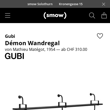
Direkt zum Inhalt
smow Solothurn
Kronengasse 15
Produkte
Gubi
Sitzmöbel
Démon Wandregal
Esszimmerstühle
von Mathieu Matégot, 1954
— ab CHF 310.00
Sofas
Sessel
Loungesessel
Stühle
Freischwinger
Barhocker