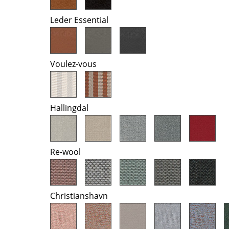
Farbwelten
Leder Essential
Das Original
Geschenkideen
Voulez-vous
Hallingdal
sch
Re-wool
 einen Blick
Christianshavn
 eingeben