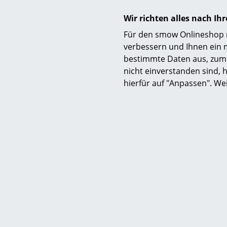
Wir richten alles nach I
Für den smow Onlineshop nu
verbessern und Ihnen ein 
Material
bestimmte Daten aus, zum 
nicht einverstanden sind, h
hierfür auf "Anpassen". We
Ausführungen
Funktion & Eigenschaften
Lieferumfang
Pflege