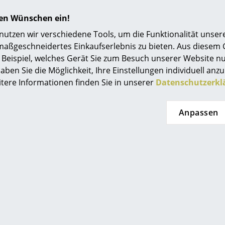
hren Wünschen ein!
tzen wir verschiedene Tools, um die Funktionalität unsere
maßgeschneidertes Einkaufserlebnis zu bieten. Aus diesem
Bezug Leder:
Essential oder Grace
Beispiel, welches Gerät Sie zum Besuch unserer Website nu
Bezug Stoff:
aben Sie die Möglichkeit, Ihre Einstellungen individuell anzu
Hallingdal (70 % reine Wolle, 30 % Viskose),
itere Informationen finden Sie in unserer
Datenschutzerkl
Christianshavn (85 % Neuseeländische Schurwo
Re-wool (45 % recycelte Wolle, 45 % Schurwol
Voulez-vous (70 % recycelte Baumwolle, 20 % P
Anpassen
Schale:
Kunststoff mit Kaltschaum gepolstert
Sternfuß-Untergestell:
Aluminium, satinpolier
Auch als
Egg Chair Anniversary Edition
erhält
Sessel neigbar und drehbar
1 Sessel wahlweise mit oder ohne Fußhocker er
Stoff:
Zur Pflege regelmäßig mit einer Polster