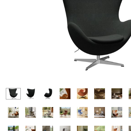
Stehpulte
Hocker
Kindertische
Bänke & Liegen
Gartentische
Sitzsäcke
Servierwagen
Gartenstühle
Einzelteile
Kinderstühle
... alle Tische
Schaukelstühle
Bürodrehstühle
Konferenzstühle
Bürosessel
Einzelteile
... alle Sitzmöbel