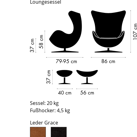
Loungesessel
Richard Lampert
Ludwig Mies van der Rohe
Thonet
Marcel Breuer
USM Haller
Philippe Starck
Vitra
Verner Panton
... alle Hersteller A-Z
... alle Designer A-Z
Neu bei smow
Inspiration
Special Editions
Designklassiker
Frauen im Design
Bauhaus Design
Midcentury Design
Sessel: 20 kg
Skandinavisches De
Fußhocker: 4,5 kg
Italienisches Design
Leder Grace
Nachhaltiges Desig
Natürliche Material