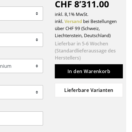
CHF 8’311.00
Decken
Kissen
inkl. 8,1% MwSt.
Teppiche
inkl.
Versand
bei Bestellungen
über CHF 99 (Schweiz,
Vorhänge
Liechtenstein, Deutschland)
... alle Accessoires
Lieferbar in 5-6 Wochen
(Standardlieferaussage des
Herstellers)
In den Warenkorb
Lieferbare Varianten
Büro
Arbeitsplatz
Management Büro
Konferenzraum