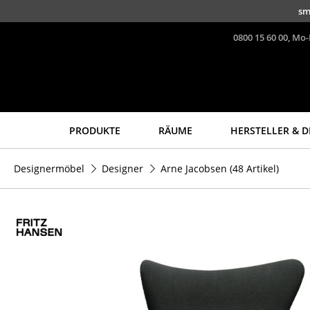
Direkt zum Inhalt
sm
0800 15 60 00, Mo-
PRODUKTE
RÄUME
HERSTELLER & D
Sitzmöbel
Tische
Designermöbel
Designer
Arne Jacobsen
(48 Artikel)
Esszimmerstühle
Esstische
Sofas
Beistelltische
Sessel
Couchtische
Loungesessel
Schreibtische
Stühle
Sekretäre & PC-Tische
Freischwinger
Konferenztische
Barhocker
Stehtische &