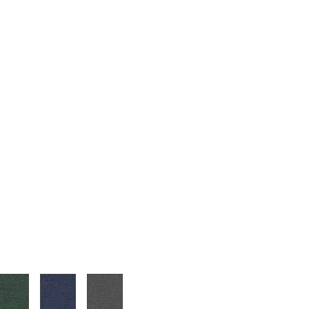
Unternehmen
Über uns
smow vor Ort
Jobs bei smow
Arbeiten bei smow
Newsletter
Presse
Impressum