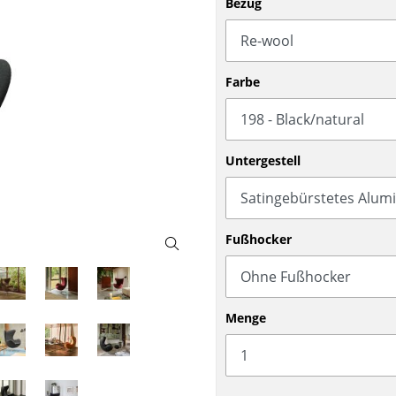
Bezug
Barmöbel
Outdoor-Leuchten
Garderoben
Akkuleuchten
Kleinaufbewahrung
... alle Leuchten
Farbe
Einzelteile
... alle Aufbewahrungsmöbel
USM Haller Konfigurator
Untergestell
Fußhocker
Zuhause
Menge
Wohnzimmer
Esszimmer
Schlafzimmer