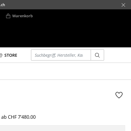
.ch
Warenkorb
Einen Suchbegriff eingeben
STORE
Betten
Accessoires
Doppelbetten
Uhren
Einzelbetten
Spiegel
Stapelbetten
Figuren & Miniaturen
Kinderbetten
Vasen
Nachttische &
Tabletts
Bettzubehör
 ab CHF 7’480.00
Büroutensilien
... alle Betten
Aufbewahrungsboxen