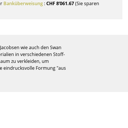
er
Banküberweisung
:
CHF 8’061.67
(Sie sparen
Empfang
Cafeteria
Branchenlösungen
Sicheres Arbeiten
 Jacobsen wie auch den Swan
ialien in verschiedenen Stoff-
Das Original
chaum zu verkleiden, um
e eindrucksvolle Formung "aus