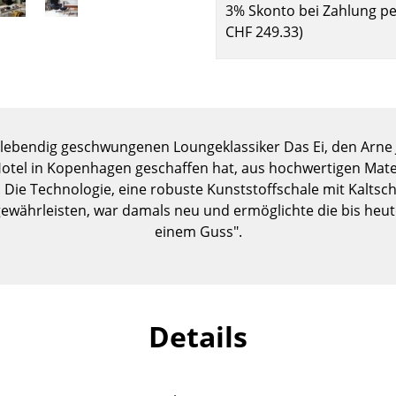
3% Skonto bei Zahlung p
Kinderzimmer
CHF 249.33
)
Arbeitszimmer
Diele
Badezimmer
Stauraum
Balkon & Garten
n lebendig geschwungenen Loungeklassiker Das Ei, den Arne
Hotel in Kopenhagen geschaffen hat, aus hochwertigen Mater
Hersteller
Designer
 Die Technologie, eine robuste Kunststoffschale mit Kalts
Artemide
Alvar Aalto
ewährleisten, war damals neu und ermöglichte die bis heut
einem Guss".
Cassina
Arne Jacobsen
Fritz Hansen
Charles & Ray Eames
HAY
Eero Saarinen
Knoll International
Egon Eiermann
Details
Louis Poulsen
Eileen Gray
Muuto
Jean Prouvé
Nils Holger Moormann
Le Corbusier