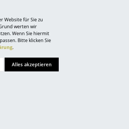
r Website für Sie zu
 Grund werten wir
tzen. Wenn Sie hiermit
passen. Bitte klicken Sie
ärung
.
lle, 15 % Polyamid),
le/Kammgarn, 10 % Nylon),
olyester, 10 % andere Fasern)
Alles akzeptieren
t oder schwarz lackiert
lich
hältlich
düse absaugen. Frische Flecken