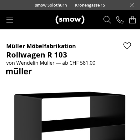
Direkt zum Inhalt
smow Solothurn
Kronengasse 15
Produkte
Müller Möbelfabrikation
Sitzmöbel
Rollwagen R 103
Esszimmerstühle
von Wendelin Müller
— ab CHF 581.00
Sofas
Sessel
Loungesessel
Stühle
Freischwinger
Barhocker