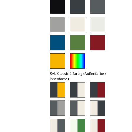
Akkuleuchten
... alle Leuchten
Betten
Doppelbetten
Einzelbetten
Stapelbetten
RAL-Classic 2-farbig (Außenfarbe /
Kinderbetten
Innenfarbe)
Nachttische & Bettzubehör
... alle Betten
Accessoires
Uhren