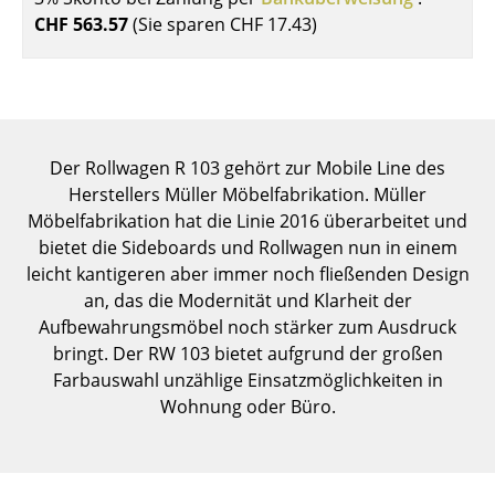
Einzelteile
CHF 563.57
(Sie sparen
CHF 17.43
)
... alle Tische
Aufbewahren
Regale & Schränke
Der Rollwagen R 103 gehört zur Mobile Line des
Herstellers Müller Möbelfabrikation. Müller
Bücherregale
Möbelfabrikation hat die Linie 2016 überarbeitet und
bietet die Sideboards und Rollwagen nun in einem
Wandregale
leicht kantigeren aber immer noch fließenden Design
Sideboards & Kommoden
an, das die Modernität und Klarheit der
Aufbewahrungsmöbel noch stärker zum Ausdruck
TV Möbel
bringt. Der RW 103 bietet aufgrund der großen
Farbauswahl unzählige Einsatzmöglichkeiten in
Beistell- & Rollcontainer
Wohnung oder Büro.
Barmöbel
Garderoben