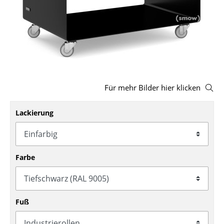
Hocker
Bänke & Liegen
Sitzsäcke
Gartenstühle
Für mehr Bilder hier klicken
Kinderstühle
Lackierung
Schaukelstühle
Bürodrehstühle
Konferenzstühle
Farbe
Bürosessel
Einzelteile
Fuß
... alle Sitzmöbel