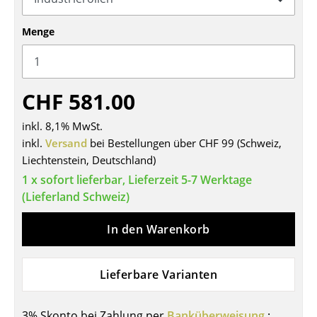
Tische
Menge
Esstische
Beistelltische
CHF 581.00
Couchtische
inkl. 8,1% MwSt.
Schreibtische
inkl.
Versand
bei Bestellungen über CHF 99 (Schweiz,
Liechtenstein, Deutschland)
Sekretäre & PC-Tische
1 x sofort lieferbar, Lieferzeit 5-7 Werktage
Konferenztische
(Lieferland Schweiz)
Stehtische & Stehpulte
In den Warenkorb
Kindertische
Gartentische
Lieferbare Varianten
Servierwagen
3% Skonto bei Zahlung per
Banküberweisung
: