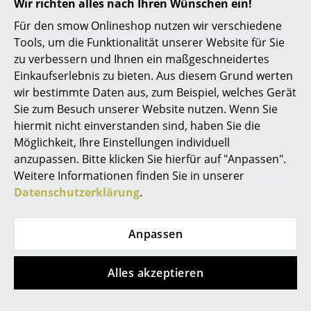
Wir richten alles nach Ihren Wünschen ein!
Räume
Pflege
Bitte verwenden Sie zur Reinigung ein
Für den smow Onlineshop nutzen wir verschiedene
feuchtes Tuch und ein mildes
Tools, um die Funktionalität unserer Website für Sie
Reinigungsmittel.
Zuhause
zu verbessern und Ihnen ein maßgeschneidertes
Zertifikate &
Die Herstellung erfolgt komplett im Werk in
Einkaufserlebnis zu bieten. Aus diesem Grund werten
Wohnzimmer
Nachhaltigkeit
Augsburg.
wir bestimmte Daten aus, zum Beispiel, welches Gerät
Esszimmer
Sie zum Besuch unserer Website nutzen. Wenn Sie
Gewährleistung
24 Monate
hiermit nicht einverstanden sind, haben Sie die
Produktdatenblatt
Bitte klicken Sie auf das Bild, um detaillierte
Schlafzimmer
Möglichkeit, Ihre Einstellungen individuell
Informationen zu erhalten (ca. 0,2 MB).
anzupassen. Bitte klicken Sie hierfür auf "Anpassen".
Kinderzimmer
Weitere Informationen finden Sie in unserer
Arbeitszimmer
Datenschutzerklärung
.
Diele
Anpassen
Badezimmer
Alles akzeptieren
Stauraum
Balkon & Garten
Beliebte Varianten