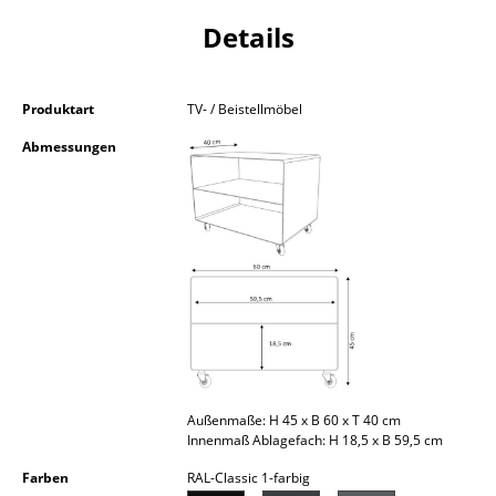
Kleinaufbewahrung
Details
Einzelteile
... alle Aufbewahrungsmöbel
Produktart
TV- / Beistellmöbel
Abmessungen
Licht
Hängeleuchten & Deckenleuchten
Tischleuchten
Schreibtischleuchten
Stehleuchten & Leseleuchten
Bodenleuchten
Außenmaße: H 45 x B 60 x T 40 cm
Wandleuchten
Innenmaß Ablagefach: H 18,5 x B 59,5 cm
Outdoor-Leuchten
Farben
RAL-Classic 1-farbig