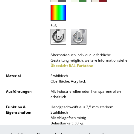
Spiegel
Figuren & Miniaturen
Fuß
Vasen
Tabletts
Alternativ auch individuelle farbliche
Büroutensilien
Gestaltung möglich, weitere Information siehe
Übersicht RAL-Farbtöne
Aufbewahrungsboxen
Material
Stahlblech
Decken
Oberfläche: Acryllack
Kissen
Ausführungen
Mit Industrierollen oder Transparentrollen
erhältlich
Teppiche
Funktion &
Handgeschweißt aus 2,5 mm starkem
Eigenschaften
Stahlblech
Vorhänge
Mit Ablagefach mittig
Belastbarkeit: 50 kg
... alle Accessoires
Industrie- und Transparentrollen jeweils mit
Feststeller hinten