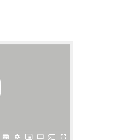
sign
n
ien