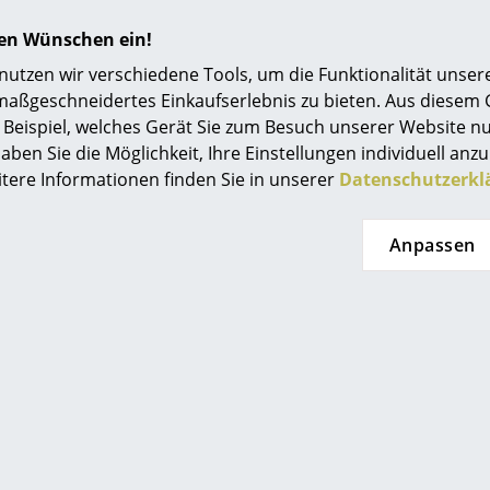
hren Wünschen ein!
tzen wir verschiedene Tools, um die Funktionalität unsere
maßgeschneidertes Einkaufserlebnis zu bieten. Aus diesem
Beispiel, welches Gerät Sie zum Besuch unserer Website nu
aben Sie die Möglichkeit, Ihre Einstellungen individuell anzu
itere Informationen finden Sie in unserer
Datenschutzerkl
Anpassen
r 'Zig-Zag chair' in unsere
 bei smow: Cassina
ienisches Design ist, wenn wir unsere Augen für ein oder zw
al ehrlich sind, wie englischer Fußball oder französische Küc
ziation mit besonderer Qualität und Genie beruht zum großen