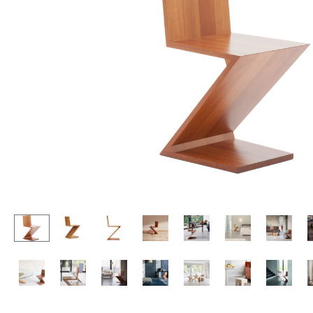
Stehpulte
Hocker
Kindertische
Bänke & Liegen
Gartentische
Sitzsäcke
Servierwagen
Gartenstühle
Einzelteile
Kinderstühle
... alle Tische
Schaukelstühle
Bürodrehstühle
Konferenzstühle
Bürosessel
Einzelteile
... alle Sitzmöbel