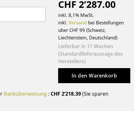
CHF 2’287.00
Decken
Kissen
inkl. 8,1% MwSt.
Teppiche
inkl.
Versand
bei Bestellungen
über CHF 99 (Schweiz,
Vorhänge
Liechtenstein, Deutschland)
... alle Accessoires
Lieferbar in 11 Wochen
(Standardlieferaussage des
Herstellers)
In den Warenkorb
er
Banküberweisung
:
CHF 2’218.39
(Sie sparen
Büro
Arbeitsplatz
Management Büro
Konferenzraum