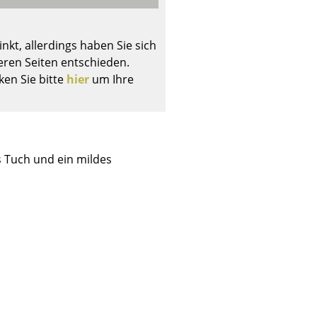
nkt, allerdings haben Sie sich
ren Seiten entschieden.
ken Sie bitte
hier
um Ihre
Unternehmen
Über uns
smow vor Ort
Jobs bei smow
s Tuch und ein mildes
Arbeiten bei smow
Newsletter
Presse
Impressum