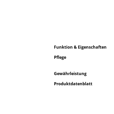
Service
Kontakt
Funktion & Eigenschaften
Bezahlung
Versand
Pflege
FAQ
Rückgabe & Umtau
Gewährleistung
Unsere Vorteile auf
Produktdatenblatt
AGB
Datenschutz
Einen Suchbegriff