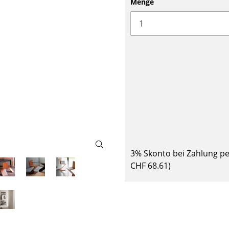
Menge
Barmöbel
Outdoor-Leuchten
Garderoben
Akkuleuchten
Kleinaufbewahrung
... alle Leuchten
Einzelteile
... alle Aufbewahrungsmöbel
USM Haller Konfigurator
3% Skonto bei Zahlung p
CHF 68.61
)
Zuhause
Wohnzimmer
Esszimmer
Schlafzimmer