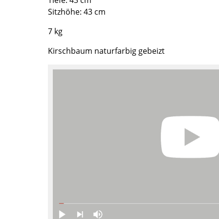
Tiefe: 43 cm
Richard Lampert
Ludwig Mies van der Rohe
Sitzhöhe: 43 cm
Thonet
Marcel Breuer
7 kg
USM Haller
Philippe Starck
Vitra
Verner Panton
Kirschbaum naturfarbig gebeizt
... alle Hersteller A-Z
... alle Designer A-Z
Neu bei smow
Inspiration
Special Editions
Designklassiker
Frauen im Design
Bauhaus Design
Midcentury Design
Skandinavisches De
Italienisches Design
Nachhaltiges Desig
Natürliche Material