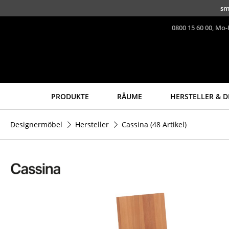
Direkt zum Inhalt
sm
0800 15 60 00, Mo-
PRODUKTE
RÄUME
HERSTELLER & D
Sitzmöbel
Tische
Designermöbel
Hersteller
Cassina
(48 Artikel)
Esszimmerstühle
Esstische
Sofas
Beistelltische
Sessel
Couchtische
Loungesessel
Schreibtische
Stühle
Sekretäre & PC-Tische
Freischwinger
Konferenztische
Barhocker
Stehtische &