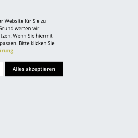
r Website für Sie zu
 Grund werten wir
tzen. Wenn Sie hiermit
passen. Bitte klicken Sie
ärung
.
Alles akzeptieren
m Journal
ei Minuten schließen und
he - seine ständige
 Teil auf einer Anzahl...