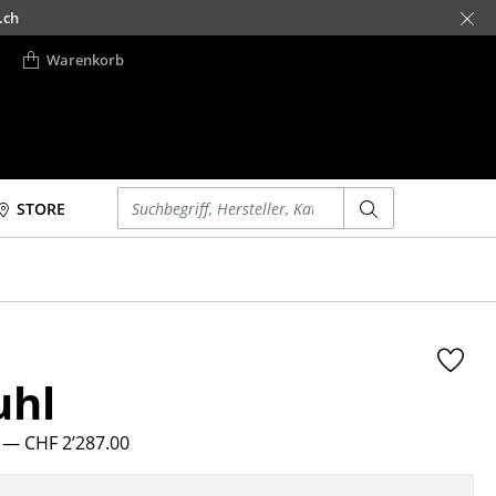
.ch
Warenkorb
Einen Suchbegriff eingeben
STORE
Betten
Accessoires
Doppelbetten
Uhren
Einzelbetten
Spiegel
Stapelbetten
Figuren & Miniaturen
uhl
Kinderbetten
Vasen
Nachttische &
Tabletts
Bettzubehör
4
— CHF 2’287.00
Büroutensilien
... alle Betten
Aufbewahrungsboxen