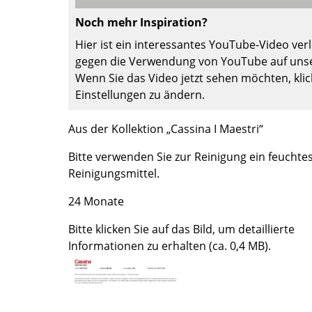
Farbwelten
Noch mehr Inspiration?
Das Original
Hier ist ein interessantes YouTube-Video verli
Geschenkideen
gegen die Verwendung von YouTube auf unse
Wenn Sie das Video jetzt sehen möchten, klic
Einstellungen zu ändern.
Aus der Kollektion „Cassina I Maestri“
Bitte verwenden Sie zur Reinigung ein feuchte
Reinigungsmittel.
sch
24 Monate
 einen Blick
Bitte klicken Sie auf das Bild, um detaillierte
Informationen zu erhalten (ca. 0,4 MB).
 eingeben