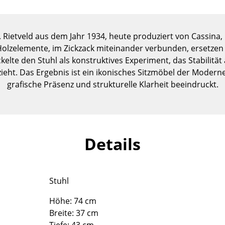
Kinderzimmer
Arbeitszimmer
Diele
. Rietveld aus dem Jahr 1934, heute produziert von Cassina, 
 Holzelemente, im Zickzack miteinander verbunden, ersetzen 
Badezimmer
ckelte den Stuhl als konstruktives Experiment, das Stabilität 
Stauraum
eht. Das Ergebnis ist ein ikonisches Sitzmöbel der Moderne
Balkon & Garten
grafische Präsenz und strukturelle Klarheit beeindruckt.
Hersteller
Designer
Artemide
Alvar Aalto
Cassina
Arne Jacobsen
Details
Fritz Hansen
Charles & Ray Eames
HAY
Eero Saarinen
Knoll International
Egon Eiermann
Stuhl
Louis Poulsen
Eileen Gray
Höhe: 74 cm
Muuto
Jean Prouvé
Breite: 37 cm
Nils Holger Moormann
Le Corbusier