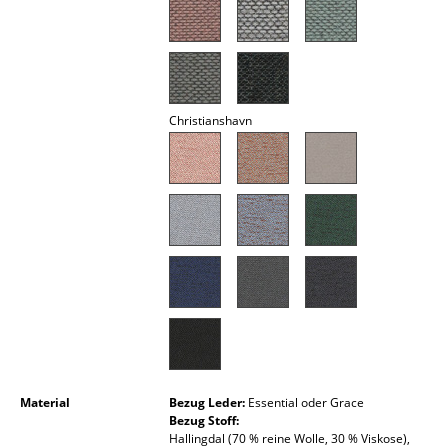
Spiegel
Figuren & Miniaturen
Vasen
Christianshavn
Tabletts
Büroutensilien
Aufbewahrungsboxen
Decken
Kissen
Teppiche
Vorhänge
Material
Bezug Leder:
Essential oder Grace
Bezug Stoff:
... alle Accessoires
Hallingdal (70 % reine Wolle, 30 % Viskose),