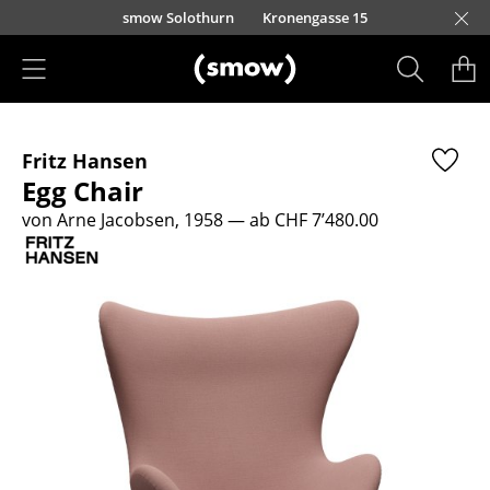
Direkt zum Inhalt
smow Solothurn
Kronengasse 15
Produkte
Fritz Hansen
Sitzmöbel
Egg Chair
Esszimmerstühle
von Arne Jacobsen, 1958
— ab CHF 7’480.00
Sofas
Sessel
Loungesessel
Stühle
Freischwinger
Barhocker