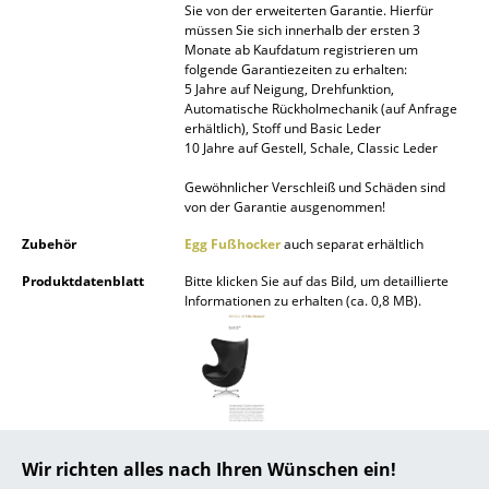
Sie von der erweiterten Garantie. Hierfür
müssen Sie sich innerhalb der ersten 3
... alle Hersteller A-Z
Monate ab Kaufdatum registrieren um
folgende Garantiezeiten zu erhalten:
Designer
5 Jahre auf Neigung, Drehfunktion,
Automatische Rückholmechanik (auf Anfrage
erhältlich), Stoff und Basic Leder
Alvar Aalto
10 Jahre auf Gestell, Schale, Classic Leder
Arne Jacobsen
Gewöhnlicher Verschleiß und Schäden sind
von der Garantie ausgenommen!
Charles & Ray Eames
Zubehör
Egg Fußhocker
auch separat erhältlich
Eero Saarinen
Produktdatenblatt
Bitte klicken Sie auf das Bild, um detaillierte
Informationen zu erhalten (ca. 0,8 MB).
Egon Eiermann
Eileen Gray
Jean Prouvé
Le Corbusier
Produktpräsentation
Wir richten alles nach Ihren Wünschen ein!
Ludwig Mies van der Rohe