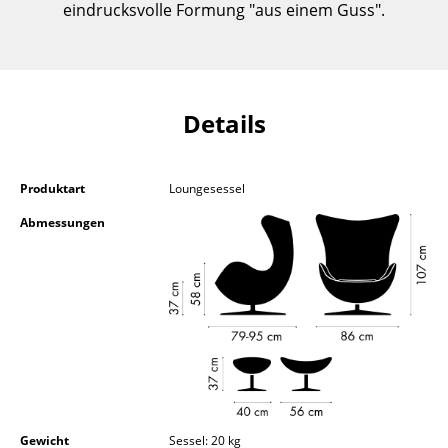
eindrucksvolle Formung "aus einem Guss".
Kleinaufbewahrung
Einzelteile
... alle Aufbewahrungsmöbel
Details
Licht
Hängeleuchten & Deckenleuchten
Produktart
Loungesessel
Abmessungen
Tischleuchten
Schreibtischleuchten
Stehleuchten & Leseleuchten
Bodenleuchten
Wandleuchten
Outdoor-Leuchten
Gewicht
Sessel: 20 kg