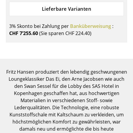
Einzelteile
Lieferbare Varianten
... alle Tische
3% Skonto bei Zahlung per
Banküberweisung
:
Aufbewahren
CHF 7’255.60
(Sie sparen
CHF 224.40
)
Regale & Schränke
Bücherregale
Wandregale
Fritz Hansen produziert den lebendig geschwungenen
Loungeklassiker Das Ei, den Arne Jacobsen wie auch
Sideboards & Kommoden
den Swan Sessel für die Lobby des SAS Hotel in
TV Möbel
Kopenhagen geschaffen hat, aus hochwertigen
Materialien in verschiedenen Stoff- sowie
Beistell- & Rollcontainer
Lederqualitäten. Die Technologie, eine robuste
Kunststoffschale mit Kaltschaum zu verkleiden, um
Barmöbel
höchstmöglichen Komfort zu gewährleisten, war
Garderoben
damals neu und ermöglichte die bis heute