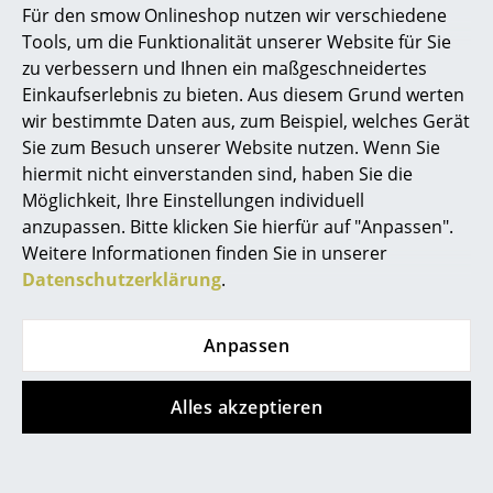
Für den smow Onlineshop nutzen wir verschiedene
Marcel Breuer
Tools, um die Funktionalität unserer Website für Sie
zu verbessern und Ihnen ein maßgeschneidertes
Philippe Starck
Einkaufserlebnis zu bieten. Aus diesem Grund werten
wir bestimmte Daten aus, zum Beispiel, welches Gerät
Verner Panton
Noch mehr Inspiration?
Sie zum Besuch unserer Website nutzen. Wenn Sie
Hier ist ein interessantes YouTube-Video
... alle Designer A-Z
hiermit nicht einverstanden sind, haben Sie die
verlinkt, allerdings haben Sie sich gegen
Möglichkeit, Ihre Einstellungen individuell
die Verwendung von YouTube auf unseren
Seiten entschieden. Wenn Sie das Video
anzupassen. Bitte klicken Sie hierfür auf "Anpassen".
Themen
jetzt sehen möchten, klicken Sie bitte
hier
Weitere Informationen finden Sie in unserer
um Ihre Einstellungen zu ändern.
Neu bei smow
Datenschutzerklärung
.
Inspiration
Anpassen
Special Editions
Beliebte Varianten
Designklassiker
Alles akzeptieren
Frauen im Design