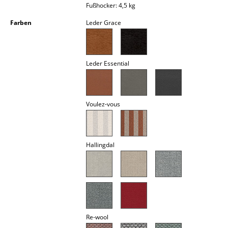
Fußhocker: 4,5 kg
Akkuleuchten
Farben
Leder Grace
... alle Leuchten
Betten
Leder Essential
Doppelbetten
Einzelbetten
Voulez-vous
Stapelbetten
Kinderbetten
Hallingdal
Nachttische & Bettzubehör
... alle Betten
Accessoires
Re-wool
Uhren