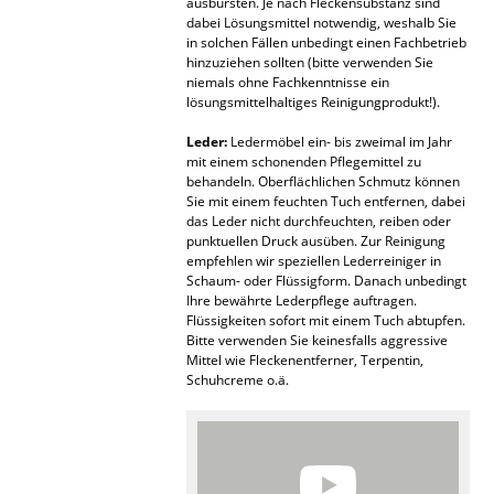
ausbürsten. Je nach Fleckensubstanz sind
dabei Lösungsmittel notwendig, weshalb Sie
Büro
in solchen Fällen unbedingt einen Fachbetrieb
hinzuziehen sollten (bitte verwenden Sie
Arbeitsplatz
niemals ohne Fachkenntnisse ein
lösungsmittelhaltiges Reinigungprodukt!).
Management Büro
Leder:
Ledermöbel ein- bis zweimal im Jahr
mit einem schonenden Pflegemittel zu
Konferenzraum
behandeln. Oberflächlichen Schmutz können
Sie mit einem feuchten Tuch entfernen, dabei
Empfang
das Leder nicht durchfeuchten, reiben oder
punktuellen Druck ausüben. Zur Reinigung
Cafeteria
empfehlen wir speziellen Lederreiniger in
Schaum- oder Flüssigform. Danach unbedingt
Branchenlösungen
Ihre bewährte Lederpflege auftragen.
Flüssigkeiten sofort mit einem Tuch abtupfen.
Bitte verwenden Sie keinesfalls aggressive
Sicheres Arbeiten
Mittel wie Fleckenentferner, Terpentin,
Schuhcreme o.ä.
Hersteller & Designer
Hersteller