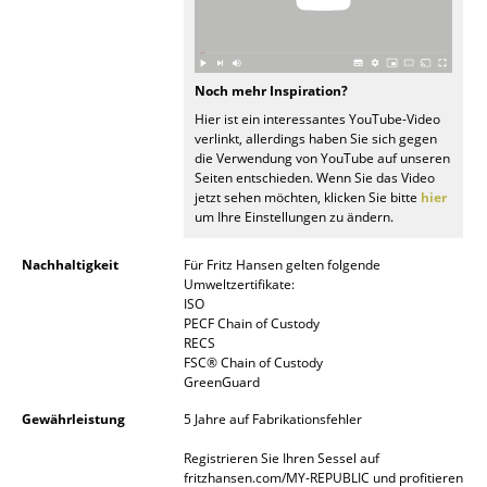
Artemide
Cassina
Fritz Hansen
Noch mehr Inspiration?
Hier ist ein interessantes YouTube-Video
HAY
verlinkt, allerdings haben Sie sich gegen
die Verwendung von YouTube auf unseren
Knoll International
Seiten entschieden. Wenn Sie das Video
jetzt sehen möchten, klicken Sie bitte
hier
Louis Poulsen
um Ihre Einstellungen zu ändern.
Muuto
Nachhaltigkeit
Für Fritz Hansen gelten folgende
Umweltzertifikate:
Nils Holger Moormann
ISO
PECF Chain of Custody
RECS
Richard Lampert
FSC® Chain of Custody
GreenGuard
Thonet
Gewährleistung
5 Jahre auf Fabrikationsfehler
USM Haller
Registrieren Sie Ihren Sessel auf
Vitra
fritzhansen.com/MY-REPUBLIC und profitieren