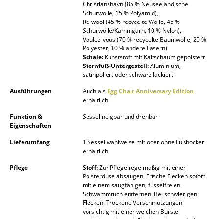
Christianshavn (85 % Neuseeländische
Schurwolle, 15 % Polyamid),
Räume
Re-wool (45 % recycelte Wolle, 45 %
Schurwolle/Kammgarn, 10 % Nylon),
Zuhause
Voulez-vous (70 % recycelte Baumwolle, 20 %
Polyester, 10 % andere Fasern)
Wohnzimmer
Schale:
Kunststoff mit Kaltschaum gepolstert
Sternfuß-Untergestell:
Aluminium,
Esszimmer
satinpoliert oder schwarz lackiert
Ausführungen
Auch als
Egg Chair Anniversary Edition
Schlafzimmer
erhältlich
Kinderzimmer
Funktion &
Sessel neigbar und drehbar
Eigenschaften
Arbeitszimmer
Lieferumfang
1 Sessel wahlweise mit oder ohne Fußhocker
erhältlich
Diele
Pflege
Stoff:
Zur Pflege regelmäßig mit einer
Badezimmer
Polsterdüse absaugen. Frische Flecken sofort
mit einem saugfähigen, fusselfreien
Stauraum
Schwammtuch entfernen. Bei schwierigen
Flecken: Trockene Verschmutzungen
Balkon & Garten
vorsichtig mit einer weichen Bürste