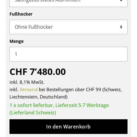
Tische
Fußhocker
Esstische
Beistelltische
Menge
Couchtische
Schreibtische
CHF 7’480.00
Sekretäre & PC-Tische
Konferenztische
inkl. 8,1% MwSt.
inkl.
Versand
bei Bestellungen über CHF 99 (Schweiz,
Stehtische & Stehpulte
Liechtenstein, Deutschland)
1 x sofort lieferbar, Lieferzeit 5-7 Werktage
Kindertische
(Lieferland Schweiz)
Gartentische
In den Warenkorb
Servierwagen