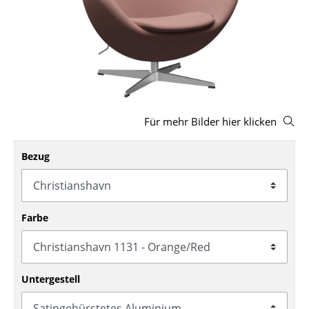
Hocker
Bänke & Liegen
Sitzsäcke
Gartenstühle
Für mehr Bilder hier klicken
Kinderstühle
Schaukelstühle
Bezug
Bürodrehstühle
Konferenzstühle
Farbe
Bürosessel
Einzelteile
Untergestell
... alle Sitzmöbel