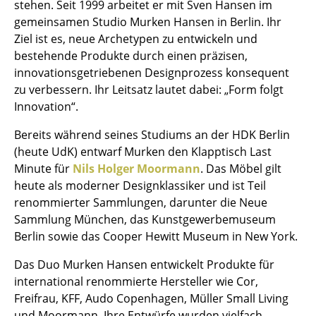
stehen. Seit 1999 arbeitet er mit Sven Hansen im
Tische
gemeinsamen Studio Murken Hansen in Berlin. Ihr
Ziel ist es, neue Archetypen zu entwickeln und
Esstische
bestehende Produkte durch einen präzisen,
innovationsgetriebenen Designprozess konsequent
Beistelltische
zu verbessern. Ihr Leitsatz lautet dabei: „Form folgt
Couchtische
Innovation“.
Schreibtische
Bereits während seines Studiums an der HDK Berlin
(heute UdK) entwarf Murken den Klapptisch Last
Sekretäre & PC-Tische
Minute für
Nils Holger Moormann
. Das Möbel gilt
heute als moderner Designklassiker und ist Teil
Konferenztische
renommierter Sammlungen, darunter die Neue
Stehtische & Stehpulte
Sammlung München, das Kunstgewerbemuseum
Berlin sowie das Cooper Hewitt Museum in New York.
Kindertische
Das Duo Murken Hansen entwickelt Produkte für
Gartentische
international renommierte Hersteller wie Cor,
Freifrau, KFF, Audo Copenhagen, Müller Small Living
Servierwagen
und Moormann. Ihre Entwürfe wurden vielfach