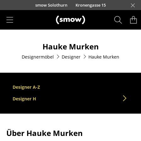
Direkt zum Inhalt
smow Solothurn
Kronengasse 15
Produkte
Hauke Murken
Sitzmöbel
Designermöbel
Designer
Hauke Murken
Esszimmerstühle
Sofas
Sessel
Designer A-Z
Loungesessel
Designer H
Stühle
Freischwinger
Über Hauke Murken
Barhocker