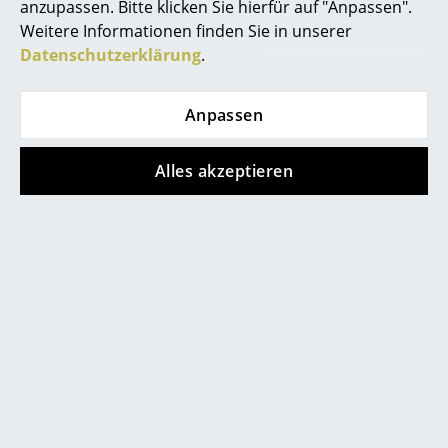
anzupassen. Bitte klicken Sie hierfür auf "Anpassen".
Akkuleuchten
Weitere Informationen finden Sie in unserer
Datenschutzerklärung
.
Store vor Ort kontaktieren
... alle Leuchten
Betten
Anpassen
Doppelbetten
Alles akzeptieren
Einzelbetten
Stapelbetten
Kinderbetten
Nachttische & Bettzubehör
Hilfe & Service
Kontakt
... alle Betten
Bezahlung
Versand
Accessoires
FAQ
Uhren
Rückgabe & Umtausch