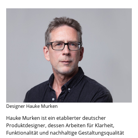
Hocker
Bänke & Liegen
Sitzsäcke
Gartenstühle
Kinderstühle
Schaukelstühle
Bürodrehstühle
Konferenzstühle
Designer Hauke Murken
Bürosessel
Hauke Murken ist ein etablierter deutscher
Einzelteile
Produktdesigner, dessen Arbeiten für Klarheit,
... alle Sitzmöbel
Funktionalität und nachhaltige Gestaltungsqualität