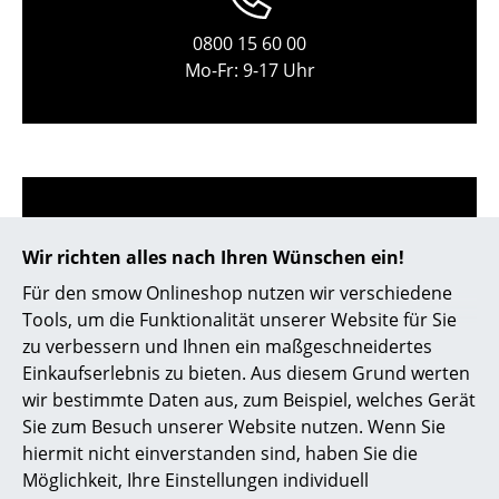
Kleinaufbewahrung
0800 15 60 00
Einzelteile
Mo-Fr: 9-17 Uhr
... alle Aufbewahrungsmöbel
Licht
Hängeleuchten & Deckenleuchten
Tischleuchten
Wir richten alles nach Ihren Wünschen ein!
Für den smow Onlineshop nutzen wir verschiedene
Schreibtischleuchten
service@smow.ch
Tools, um die Funktionalität unserer Website für Sie
Stehleuchten & Leseleuchten
zu verbessern und Ihnen ein maßgeschneidertes
Einkaufserlebnis zu bieten. Aus diesem Grund werten
Bodenleuchten
wir bestimmte Daten aus, zum Beispiel, welches Gerät
Sie zum Besuch unserer Website nutzen. Wenn Sie
Wandleuchten
hiermit nicht einverstanden sind, haben Sie die
Outdoor-Leuchten
Möglichkeit, Ihre Einstellungen individuell