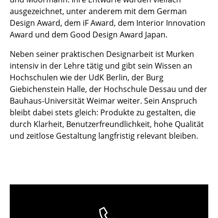
Einzelteile
ausgezeichnet, unter anderem mit dem German
Design Award, dem iF Award, dem Interior Innovation
... alle Tische
Award und dem Good Design Award Japan.
Aufbewahren
Neben seiner praktischen Designarbeit ist Murken
intensiv in der Lehre tätig und gibt sein Wissen an
Regale & Schränke
Hochschulen wie der UdK Berlin, der Burg
Giebichenstein Halle, der Hochschule Dessau und der
Bücherregale
Bauhaus-Universität Weimar weiter. Sein Anspruch
Wandregale
bleibt dabei stets gleich: Produkte zu gestalten, die
durch Klarheit, Benutzerfreundlichkeit, hohe Qualität
Sideboards & Kommoden
und zeitlose Gestaltung langfristig relevant bleiben.
TV Möbel
Beistell- & Rollcontainer
Barmöbel
Garderoben