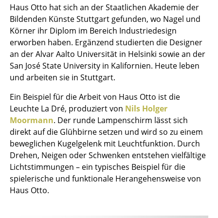
Haus Otto hat sich an der Staatlichen Akademie der
Einzelteile
Bildenden Künste Stuttgart gefunden, wo Nagel und
... alle Tische
Körner ihr Diplom im Bereich Industriedesign
erworben haben. Ergänzend studierten die Designer
Aufbewahren
an der Alvar Aalto Universität in Helsinki sowie an der
San José State University in Kalifornien. Heute leben
Regale & Schränke
und arbeiten sie in Stuttgart.
Bücherregale
Ein Beispiel für die Arbeit von Haus Otto ist die
Leuchte La Dré, produziert von
Nils Holger
Wandregale
Moormann
. Der runde Lampenschirm lässt sich
Sideboards & Kommoden
direkt auf die Glühbirne setzen und wird so zu einem
beweglichen Kugelgelenk mit Leuchtfunktion. Durch
TV Möbel
Drehen, Neigen oder Schwenken entstehen vielfältige
Lichtstimmungen – ein typisches Beispiel für die
Beistell- & Rollcontainer
spielerische und funktionale Herangehensweise von
Barmöbel
Haus Otto.
Garderoben