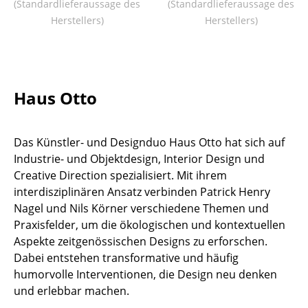
(Standardlieferaussage des
(Standardlieferaussage des
Tische
Herstellers)
Herstellers)
Esstische
Beistelltische
Haus Otto
Couchtische
Schreibtische
Das Künstler- und Designduo Haus Otto hat sich auf
Sekretäre & PC-Tische
Industrie- und Objektdesign, Interior Design und
Creative Direction spezialisiert. Mit ihrem
Konferenztische
interdisziplinären Ansatz verbinden Patrick Henry
Nagel und Nils Körner verschiedene Themen und
Stehtische & Stehpulte
Praxisfelder, um die ökologischen und kontextuellen
Kindertische
Aspekte zeitgenössischen Designs zu erforschen.
Dabei entstehen transformative und häufig
Gartentische
humorvolle Interventionen, die Design neu denken
und erlebbar machen.
Servierwagen