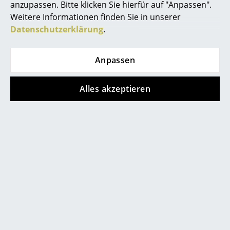
anzupassen. Bitte klicken Sie hierfür auf "Anpassen".
Spiegel
Weitere Informationen finden Sie in unserer
Datenschutzerklärung
.
Figuren & Miniaturen
Vasen
Anpassen
Tabletts
Alles akzeptieren
Büroutensilien
Aufbewahrungsboxen
Designerduo Haus Otto
Decken
Kissen
Teppiche
Vorhänge
... alle Accessoires