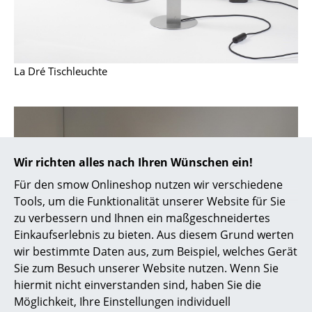
Akkuleuchten
... alle Leuchten
La Dré Tischleuchte
Betten
Doppelbetten
Einzelbetten
Stapelbetten
Wir richten alles nach Ihren Wünschen ein!
Für den smow Onlineshop nutzen wir verschiedene
Kinderbetten
Tools, um die Funktionalität unserer Website für Sie
Nachttische & Bettzubehör
zu verbessern und Ihnen ein maßgeschneidertes
Einkaufserlebnis zu bieten. Aus diesem Grund werten
... alle Betten
wir bestimmte Daten aus, zum Beispiel, welches Gerät
Sie zum Besuch unserer Website nutzen. Wenn Sie
Accessoires
hiermit nicht einverstanden sind, haben Sie die
Möglichkeit, Ihre Einstellungen individuell
Uhren