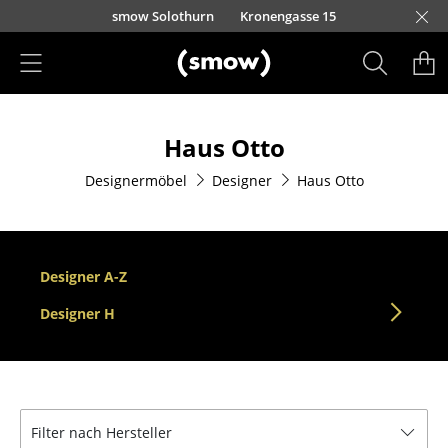
Direkt zum Inhalt
smow Solothurn
Kronengasse 15
Produkte
Haus Otto
Sitzmöbel
Designermöbel
Designer
Haus Otto
Esszimmerstühle
Sofas
Sessel
Designer A-Z
Loungesessel
Designer H
Stühle
Freischwinger
Filter nach Hersteller
Barhocker