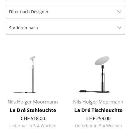
Hocker
Filter nach Designer
Bänke & Liegen
Sortieren nach
Sitzsäcke
Gartenstühle
Kinderstühle
Schaukelstühle
Bürodrehstühle
Konferenzstühle
Bürosessel
Nils Holger Moormann
Nils Holger Moormann
La Dré Stehleuchte
La Dré Tischleuchte
Einzelteile
CHF 518.00
CHF 259.00
... alle Sitzmöbel
Lieferbar in 3-4 Wochen
Lieferbar in 3-4 Wochen