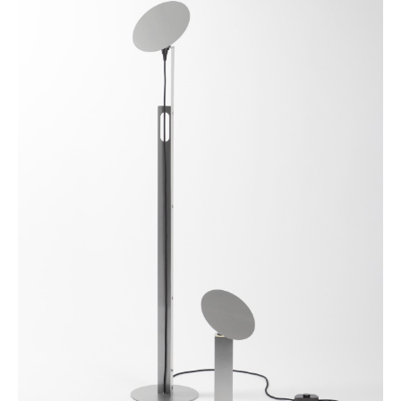
Kleinaufbewahrung
Einzelteile
... alle Aufbewahrungsmöbel
Licht
Hängeleuchten & Deckenleuchten
Tischleuchten
Schreibtischleuchten
Stehleuchten & Leseleuchten
Bodenleuchten
Wandleuchten
Outdoor-Leuchten