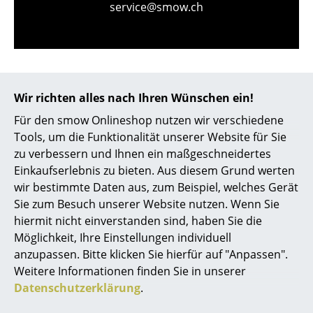
service@smow.ch
Kleinaufbewahrung
Einzelteile
... alle Aufbewahrungsmöbel
Wir richten alles nach Ihren Wünschen ein!
Licht
Für den smow Onlineshop nutzen wir verschiedene
Hängeleuchten & Deckenleuchten
Tools, um die Funktionalität unserer Website für Sie
zu verbessern und Ihnen ein maßgeschneidertes
Tischleuchten
Store vor Ort kontaktieren
Einkaufserlebnis zu bieten. Aus diesem Grund werten
Schreibtischleuchten
wir bestimmte Daten aus, zum Beispiel, welches Gerät
Sie zum Besuch unserer Website nutzen. Wenn Sie
Stehleuchten & Leseleuchten
hiermit nicht einverstanden sind, haben Sie die
Möglichkeit, Ihre Einstellungen individuell
Bodenleuchten
anzupassen. Bitte klicken Sie hierfür auf "Anpassen".
Wandleuchten
Weitere Informationen finden Sie in unserer
Datenschutzerklärung
.
Outdoor-Leuchten