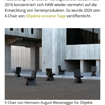
2016 konzentriert sich HAW wieder vermehrt auf die
Tische
Entwicklung von Serienprodukten. So wurde 2020 sein
Esstische
X-Chair von
Objekte unserer Tage
veröffentlicht.
Beistelltische
Couchtische
Schreibtische
Sekretäre & PC-Tische
Konferenztische
Stehtische & Stehpulte
Kindertische
Gartentische
Servierwagen
X-Chair von Hermann August Weizenegger für Objekte