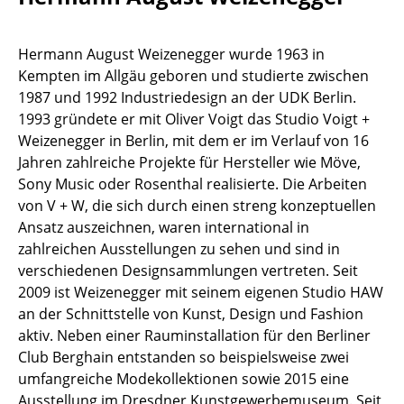
Hocker
Hermann August Weizenegger wurde 1963 in
Bänke & Liegen
Kempten im Allgäu geboren und studierte zwischen
Sitzsäcke
1987 und 1992 Industriedesign an der UDK Berlin.
1993 gründete er mit Oliver Voigt das Studio Voigt +
Gartenstühle
Weizenegger in Berlin, mit dem er im Verlauf von 16
Jahren zahlreiche Projekte für Hersteller wie Möve,
Kinderstühle
Sony Music oder Rosenthal realisierte. Die Arbeiten
Schaukelstühle
von V + W, die sich durch einen streng konzeptuellen
Ansatz auszeichnen, waren international in
Bürodrehstühle
zahlreichen Ausstellungen zu sehen und sind in
verschiedenen Designsammlungen vertreten. Seit
Konferenzstühle
2009 ist Weizenegger mit seinem eigenen Studio HAW
Bürosessel
an der Schnittstelle von Kunst, Design und Fashion
aktiv. Neben einer Rauminstallation für den Berliner
Einzelteile
Club Berghain entstanden so beispielsweise zwei
umfangreiche Modekollektionen sowie 2015 eine
... alle Sitzmöbel
Ausstellung im Dresdner Kunstgewerbemuseum. Seit