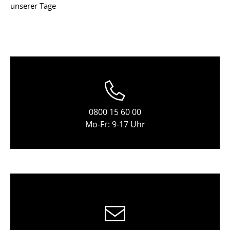
unserer Tage
Einzelteile
... alle Tische
Aufbewahren
Regale & Schränke
Bücherregale
0800 15 60 00
Wandregale
Mo-Fr: 9-17 Uhr
Sideboards & Kommoden
TV Möbel
Beistell- & Rollcontainer
Barmöbel
Garderoben