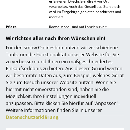
erfahrenen Drechslern direkt vor Ort
verarbeitet. Auch das Gestell aus Stahlblech
Spiegel
wird im Erzgebirge genietet, beschichtet und
montiert.
Figuren & Miniaturen
Pflege
Rowac Möbel sind auf Langlebigkeit
Vasen
ausgerichtet und bedürfen keiner besonderen
Pflege. Lediglich das separat auf Anfrage
Wir richten alles nach Ihren Wünschen ein!
Tabletts
erhältliche Holzwachs von Rowac kann
Für den smow Onlineshop nutzen wir verschiedene
regelmäßig mit einem trockenen Lappen
aufgetragen werden. Das Holzwachs ist eine
Büroutensilien
Tools, um die Funktionalität unserer Website für Sie
Mischung aus lokalem Bienenwachs, Leinöl
zu verbessern und Ihnen ein maßgeschneidertes
und ätherischen Ölen.
Aufbewahrungsboxen
Einkaufserlebnis zu bieten. Aus diesem Grund werten
Zertifikate &
Nachhaltigkeit steht im Zentrum der
wir bestimmte Daten aus, zum Beispiel, welches Gerät
Decken
Nachhaltigkeit
Philosophie von Rowac. Ihre Produkte werden
Sie zum Besuch unserer Website nutzen. Wenn Sie
lokal produziert, um CO2-Ausstoß durch
Kissen
hiermit nicht einverstanden sind, haben Sie die
Transportwege zu vermeiden. Das Holz
stammt aus PEFC-zertifiziertem Anbau, für
Möglichkeit, Ihre Einstellungen individuell
jeden gefällten Baum wird ein Neuer
Teppiche
anzupassen. Bitte klicken Sie hierfür auf "Anpassen".
gepflanzt. Stahl kann beliebig oft recycelt
Weitere Informationen finden Sie in unserer
werden.
Vorhänge
Datenschutzerklärung
.
Die Sitzfläche des Hockers ist mit
... alle Accessoires
Spezialschrauben auf dem Stahlgestell