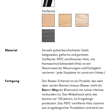
Akkuleuchten
Sitzfläche
... alle Leuchten
Betten
Doppelbetten
Einzelbetten
Material
Gestell: pulverbeschichteter Stahl,
kaltgewalzt, geformt und genietet.
Stapelbetten
Sitzfläche: PEFC-zertifiziertes Holz, mit
Hartwachsöl behandelt (Holz ist ein
Kinderbetten
Naturmaterial, Maserungen und Farbigkeit
variieren - jede Sitzplatte ist somit ein Unikat.)
Nachttische & Bettzubehör
Fertigung
Der Rowac-Schemel ist ein Produkt, das weit
... alle Betten
über seinen Namen hinaus (Rowac steht für
Ro
bert
Wa
gner
C
hemnitz) mit seiner Heimat
verbunden ist. Das Möbelstück wird, wie
Accessoires
bereits vor 100 Jahren, im Erzgebirge
produziert. Das PEFC-zertifierte Holz stammt
Uhren
aus erzgebirgischer Produktion und wird von