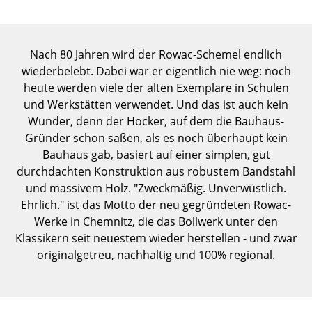
Einzelteile
... alle Tische
Nach 80 Jahren wird der Rowac-Schemel endlich
wiederbelebt. Dabei war er eigentlich nie weg: noch
Aufbewahren
heute werden viele der alten Exemplare in Schulen
Regale & Schränke
und Werkstätten verwendet. Und das ist auch kein
Wunder, denn der Hocker, auf dem die Bauhaus-
Bücherregale
Gründer schon saßen, als es noch überhaupt kein
Bauhaus gab, basiert auf einer simplen, gut
Wandregale
durchdachten Konstruktion aus robustem Bandstahl
Sideboards & Kommoden
und massivem Holz. "Zweckmäßig. Unverwüstlich.
Ehrlich." ist das Motto der neu gegründeten Rowac-
TV Möbel
Werke in Chemnitz, die das Bollwerk unter den
Klassikern seit neuestem wieder herstellen - und zwar
Beistell- & Rollcontainer
originalgetreu, nachhaltig und 100% regional.
Barmöbel
Garderoben