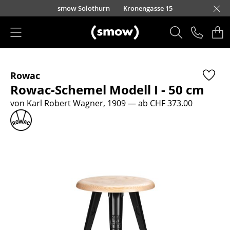
Direkt zum Inhalt
smow Solothurn
Kronengasse 15
Produkte
Rowac
Sitzmöbel
Rowac-Schemel Modell I - 50 cm
Esszimmerstühle
von Karl Robert Wagner, 1909
— ab CHF 373.00
Sofas
Sessel
Loungesessel
Stühle
Freischwinger
Barhocker