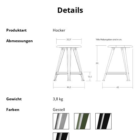
Kleinaufbewahrung
Details
Einzelteile
... alle Aufbewahrungsmöbel
Produktart
Hocker
Abmessungen
Licht
Hängeleuchten & Deckenleuchten
Tischleuchten
Schreibtischleuchten
Stehleuchten & Leseleuchten
Gewicht
3,8 kg
Bodenleuchten
Farben
Gestell
Wandleuchten
Outdoor-Leuchten