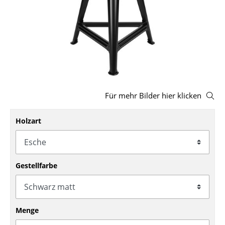
Hocker
Bänke & Liegen
Sitzsäcke
Gartenstühle
Kinderstühle
Für mehr Bilder hier klicken
Schaukelstühle
Holzart
Bürodrehstühle
Konferenzstühle
Gestellfarbe
Bürosessel
Einzelteile
Menge
... alle Sitzmöbel