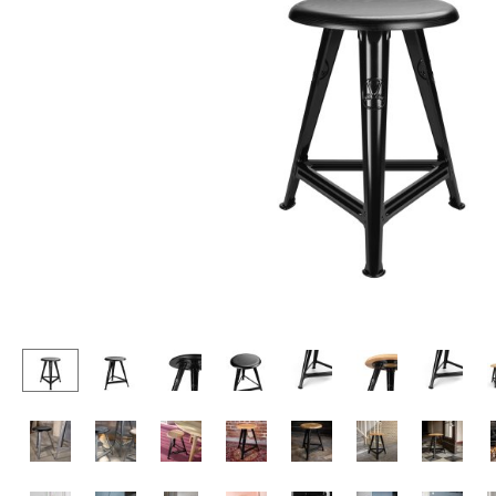
Stehpulte
Hocker
Kindertische
Bänke & Liegen
Gartentische
Sitzsäcke
Servierwagen
Gartenstühle
Einzelteile
Kinderstühle
... alle Tische
Schaukelstühle
Bürodrehstühle
Konferenzstühle
Bürosessel
Einzelteile
... alle Sitzmöbel