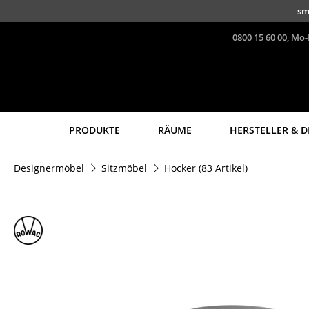
Direkt zum Inhalt
sm
0800 15 60 00, Mo-
PRODUKTE
RÄUME
HERSTELLER & D
Sitzmöbel
Tische
Designermöbel
Sitzmöbel
Hocker
(83 Artikel)
Esszimmerstühle
Esstische
Sofas
Beistelltische
Sessel
Couchtische
Loungesessel
Schreibtische
Stühle
Sekretäre & PC-Tische
Freischwinger
Konferenztische
Barhocker
Stehtische &