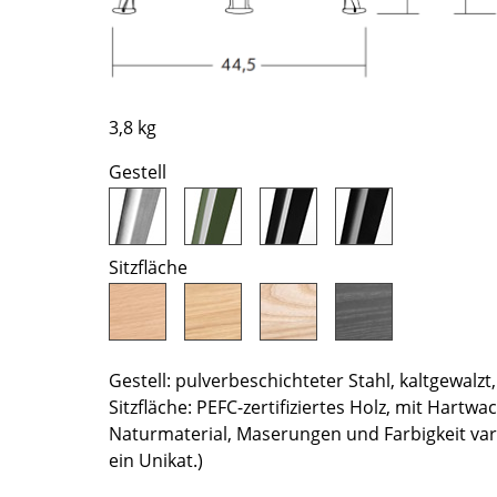
Farbwelten
Das Original
Geschenkideen
3,8 kg
Gestell
Sitzfläche
sch
 einen Blick
Gestell: pulverbeschichteter Stahl, kaltgewalzt
Sitzfläche: PEFC-zertifiziertes Holz, mit Hartwa
Naturmaterial, Maserungen und Farbigkeit varii
 eingeben
ein Unikat.)