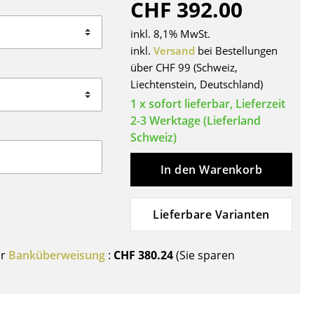
CHF 392.00
Decken
Kissen
inkl. 8,1% MwSt.
Teppiche
inkl.
Versand
bei Bestellungen
über CHF 99 (Schweiz,
Vorhänge
Liechtenstein, Deutschland)
... alle Accessoires
1 x sofort lieferbar, Lieferzeit
2-3 Werktage (Lieferland
Schweiz)
In den Warenkorb
Lieferbare Varianten
Büro
er
Banküberweisung
:
CHF 380.24
(Sie sparen
Arbeitsplatz
Management Büro
Konferenzraum