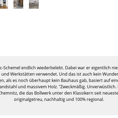
Kinderzimmer
Arbeitszimmer
Diele
Badezimmer
Stauraum
Balkon & Garten
Hersteller
Designer
Artemide
Alvar Aalto
-Schemel endlich wiederbelebt. Dabei war er eigentlich ni
Cassina
Arne Jacobsen
n und Werkstätten verwendet. Und das ist auch kein Wunder
Fritz Hansen
Charles & Ray Eames
, als es noch überhaupt kein Bauhaus gab, basiert auf ein
HAY
Eero Saarinen
ndstahl und massivem Holz. "Zweckmäßig. Unverwüstlich. Eh
Knoll International
Egon Eiermann
emnitz, die das Bollwerk unter den Klassikern seit neueste
Louis Poulsen
Eileen Gray
originalgetreu, nachhaltig und 100% regional.
Muuto
Jean Prouvé
Nils Holger Moormann
Le Corbusier