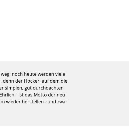
Empfang
Cafeteria
Branchenlösungen
Sicheres Arbeiten
Das Original
e weg: noch heute werden viele
, denn der Hocker, auf dem die
er simplen, gut durchdachten
rlich." ist das Motto der neu
m wieder herstellen - und zwar