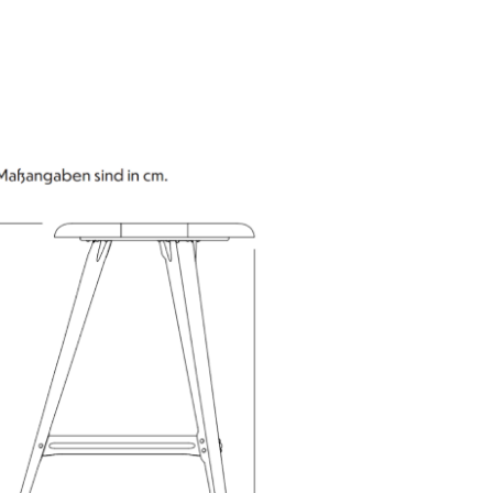
sign
n
ien