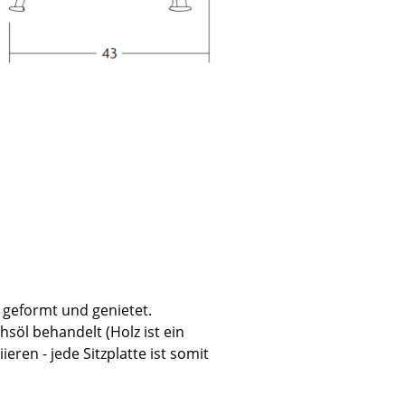
Unternehmen
Über uns
smow vor Ort
Jobs bei smow
Arbeiten bei smow
Newsletter
Presse
Impressum
, geformt und genietet.
chsöl behandelt (Holz ist ein
eren - jede Sitzplatte ist somit