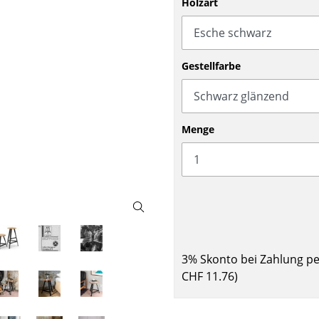
Holzart
Barmöbel
Outdoor-Leuchten
Garderoben
Akkuleuchten
Kleinaufbewahrung
... alle Leuchten
Gestellfarbe
Einzelteile
... alle Aufbewahrungsmöbel
USM Haller Konfigurator
Menge
Zuhause
3% Skonto bei Zahlung p
Wohnzimmer
CHF 11.76
)
Esszimmer
Schlafzimmer