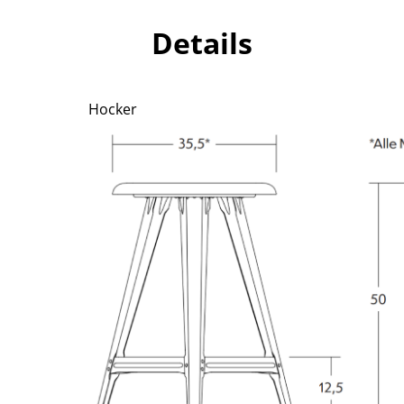
Richard Lampert
Ludwig Mies van der Rohe
Details
Thonet
Marcel Breuer
USM Haller
Philippe Starck
Vitra
Verner Panton
Hocker
... alle Hersteller A-Z
... alle Designer A-Z
Neu bei smow
Inspiration
Special Editions
Designklassiker
Frauen im Design
Bauhaus Design
Midcentury Design
Skandinavisches De
Italienisches Design
Nachhaltiges Desig
Natürliche Material