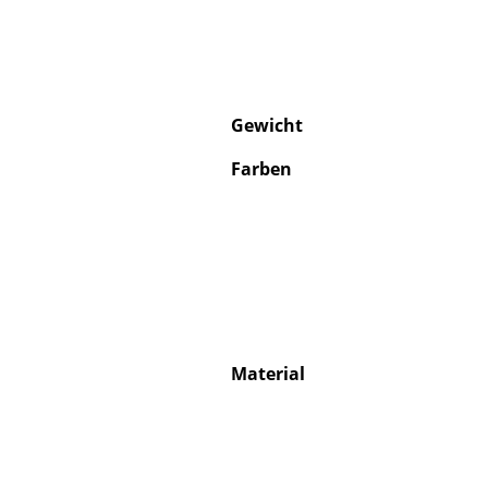
Gewicht
Service
Farben
Kontakt
Bezahlung
Versand
FAQ
Rückgabe & Umtau
Unsere Vorteile auf
AGB
Material
Datenschutz
Einen Suchbegriff