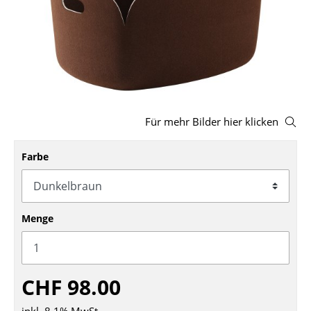
Hocker
Bänke & Liegen
Sitzsäcke
Gartenstühle
Für mehr Bilder hier klicken
Kinderstühle
Farbe
Schaukelstühle
Bürodrehstühle
Konferenzstühle
Menge
Bürosessel
Einzelteile
CHF 98.00
... alle Sitzmöbel