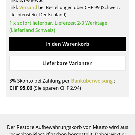
inkl. 8,1% MwSt.
inkl.
Versand
bei Bestellungen über CHF 99 (Schweiz,
Tische
Liechtenstein, Deutschland)
Esstische
1 x sofort lieferbar, Lieferzeit 2-3 Werktage
(Lieferland Schweiz)
Beistelltische
In den Warenkorb
Couchtische
Schreibtische
Lieferbare Varianten
Sekretäre & PC-Tische
Konferenztische
3% Skonto bei Zahlung per
Banküberweisung
:
CHF 95.06
(Sie sparen
CHF 2.94
)
Stehtische & Stehpulte
Kindertische
Gartentische
Der Restore Aufbewahrungskorb von Muuto wird aus
Servierwagen
recycelten Plastikflaschen hergestellt. Dabei wirkt er