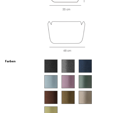
Kleinaufbewahrung
Einzelteile
... alle Aufbewahrungsmöbel
Licht
Hängeleuchten & Deckenleuchten
Tischleuchten
Farben
Schreibtischleuchten
Stehleuchten & Leseleuchten
Bodenleuchten
Wandleuchten
Outdoor-Leuchten