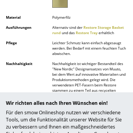
Akkuleuchten
... alle Leuchten
Material
Polymerfilz
Ausführungen
Alternativ sind der
Restore Storage Basket
Betten
rund
und das
Restore Tray
erhältlich
Doppelbetten
Pflege
Leichter Schmutz kann einfach abgesaugt
werden. Bei Bedarf mit einem feuchten Tuch
abwischen.
Einzelbetten
Nachhaltigkeit
Nachhaltigkeit ist wichtiger Bestandteil des
Stapelbetten
"New Nordic" Designansatzes von Muuto,
bei dem Wert auf innovative Materialien und
Kinderbetten
Produktionsmethoden gelegt wird. Die
verwendeten PET-Fasern beim Restore
Nachttische & Bettzubehör
stammen zu einem Teil aus recycelten
Plastikflaschen.
Wir richten alles nach Ihren Wünschen ein!
... alle Betten
Gewährleistung/Garantie
24 Monate
Der Hersteller Muuto gewährt zusätzlich
Für den smow Onlineshop nutzen wir verschiedene
Accessoires
eine Garantie von 36 Monaten
Tools, um die Funktionalität unserer Website für Sie
zu verbessern und Ihnen ein maßgeschneidertes
Produktdatenblatt
Bitte klicken Sie auf das Bild, um detaillierte
Uhren
Informationen zu erhalten (ca. 0,1 MB).