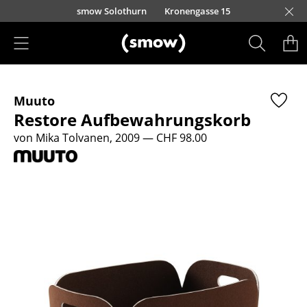
Direkt zum Inhalt
smow Solothurn
Kronengasse 15
Produkte
Muuto
Sitzmöbel
Restore Aufbewahrungskorb
Esszimmerstühle
von Mika Tolvanen, 2009
— CHF 98.00
Sofas
Sessel
Loungesessel
Stühle
Freischwinger
Barhocker