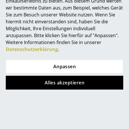
Einkaufserlebnis zu bieten. Aus diesem Grund werten
wir bestimmte Daten aus, zum Beispiel, welches Gerät
Spiegel
Sie zum Besuch unserer Website nutzen. Wenn Sie
Figuren & Miniaturen
hiermit nicht einverstanden sind, haben Sie die
Möglichkeit, Ihre Einstellungen individuell
Vasen
anzupassen. Bitte klicken Sie hierfür auf "Anpassen".
Weitere Informationen finden Sie in unserer
Tabletts
Datenschutzerklärung
.
Büroutensilien
Aufbewahrungsboxen
Anpassen
Decken
Alles akzeptieren
Kissen
Beliebte Varianten
Teppiche
Vorhänge
... alle Accessoires