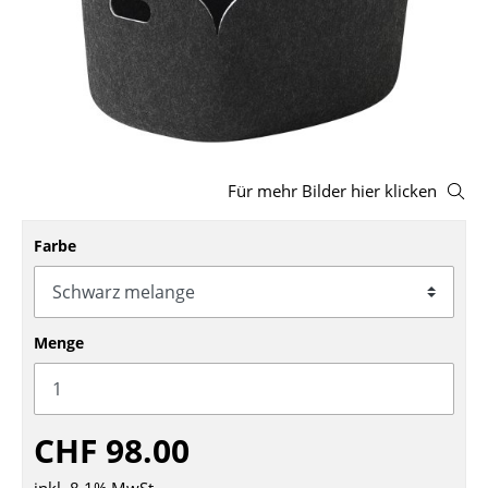
Hocker
Bänke & Liegen
Sitzsäcke
Gartenstühle
Für mehr Bilder hier klicken
Kinderstühle
Farbe
Schaukelstühle
Bürodrehstühle
Konferenzstühle
Menge
Bürosessel
Einzelteile
CHF 98.00
... alle Sitzmöbel