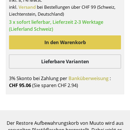
inkl. 8,1% MwSt.
inkl.
Versand
bei Bestellungen über CHF 99 (Schweiz,
Tische
Liechtenstein, Deutschland)
Esstische
3 x sofort lieferbar, Lieferzeit 2-3 Werktage
(Lieferland Schweiz)
Beistelltische
In den Warenkorb
Couchtische
Schreibtische
Lieferbare Varianten
Sekretäre & PC-Tische
Konferenztische
3% Skonto bei Zahlung per
Banküberweisung
:
CHF 95.06
(Sie sparen
CHF 2.94
)
Stehtische & Stehpulte
Kindertische
Gartentische
Der Restore Aufbewahrungskorb von Muuto wird aus
Servierwagen