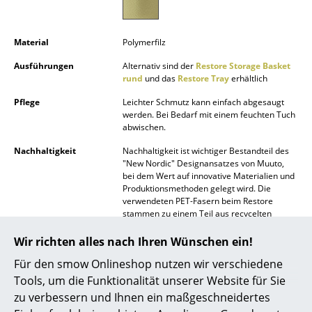
Akkuleuchten
... alle Leuchten
Material
Polymerfilz
Ausführungen
Alternativ sind der
Restore Storage Basket
Betten
rund
und das
Restore Tray
erhältlich
Doppelbetten
Pflege
Leichter Schmutz kann einfach abgesaugt
werden. Bei Bedarf mit einem feuchten Tuch
abwischen.
Einzelbetten
Nachhaltigkeit
Nachhaltigkeit ist wichtiger Bestandteil des
Stapelbetten
"New Nordic" Designansatzes von Muuto,
bei dem Wert auf innovative Materialien und
Kinderbetten
Produktionsmethoden gelegt wird. Die
verwendeten PET-Fasern beim Restore
Nachttische & Bettzubehör
stammen zu einem Teil aus recycelten
Plastikflaschen.
... alle Betten
Wir richten alles nach Ihren Wünschen ein!
Gewährleistung/Garantie
24 Monate
Für den smow Onlineshop nutzen wir verschiedene
Der Hersteller Muuto gewährt zusätzlich
Accessoires
eine Garantie von 36 Monaten
Tools, um die Funktionalität unserer Website für Sie
zu verbessern und Ihnen ein maßgeschneidertes
Produktdatenblatt
Bitte klicken Sie auf das Bild, um detaillierte
Uhren
Informationen zu erhalten (ca. 0,1 MB).