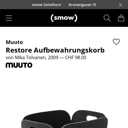
Direkt zum Inhalt
smow Solothurn
Kronengasse 15
Produkte
Muuto
Sitzmöbel
Restore Aufbewahrungskorb
Esszimmerstühle
von Mika Tolvanen, 2009
— CHF 98.00
Sofas
Sessel
Loungesessel
Stühle
Freischwinger
Barhocker