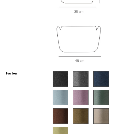
Kleinaufbewahrung
Einzelteile
... alle Aufbewahrungsmöbel
Licht
Hängeleuchten & Deckenleuchten
Tischleuchten
Farben
Schreibtischleuchten
Stehleuchten & Leseleuchten
Bodenleuchten
Wandleuchten
Outdoor-Leuchten