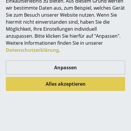
Einkaufserlebnis zu bieten. Aus diesem Grund werten
Spiegel
wir bestimmte Daten aus, zum Beispiel, welches Gerät
Sie zum Besuch unserer Website nutzen. Wenn Sie
Figuren & Miniaturen
hiermit nicht einverstanden sind, haben Sie die
Möglichkeit, Ihre Einstellungen individuell
Vasen
anzupassen. Bitte klicken Sie hierfür auf "Anpassen".
Tabletts
Weitere Informationen finden Sie in unserer
Datenschutzerklärung
.
Büroutensilien
Aufbewahrungsboxen
Anpassen
Decken
Alles akzeptieren
Kissen
Beliebte Varianten
Teppiche
Vorhänge
... alle Accessoires