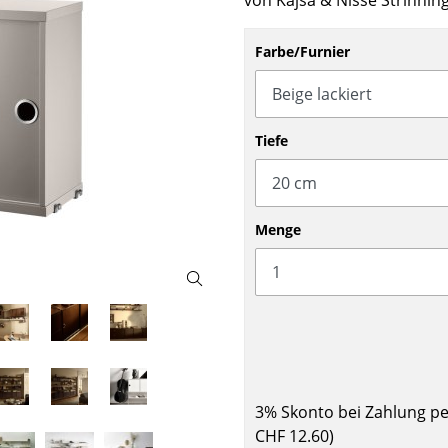
von Kajsa & Nisse Strinnin
Barmöbel
Outdoor-Leuchten
Garderoben
Akkuleuchten
Farbe/Furnier
Kleinaufbewahrung
... alle Leuchten
Einzelteile
... alle Aufbewahrungsmöbel
Tiefe
USM Haller Konfigurator
Menge
Zuhause
Wohnzimmer
Esszimmer
3% Skonto bei Zahlung p
Schlafzimmer
CHF 12.60
)