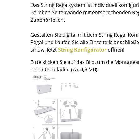
Das String Regalsystem ist individuell konfigu
Farbwelten
Belieben Seitenwände mit entsprechenden Re
Das Original
Zubehörteilen.
Geschenkideen
Gestalten Sie digital mit dem String Regal Konfi
Regal und kaufen Sie alle Einzelteile anschließ
smow. Jetzt
String Konfigurator
öffnen!
Bitte klicken Sie auf das Bild, um die Montage
herunterzuladen (ca. 4,8 MB).
sch
 einen Blick
 eingeben