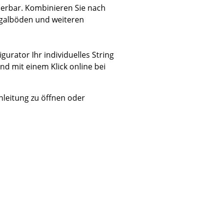
rierbar. Kombinieren Sie nach
galböden und weiteren
gurator Ihr individuelles String
Unternehmen
end mit einem Klick online bei
Über uns
smow vor Ort
anleitung zu öffnen oder
Jobs bei smow
Arbeiten bei smow
Newsletter
Presse
Impressum