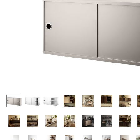
Stehpulte
Hocker
Kindertische
Bänke & Liegen
Gartentische
Sitzsäcke
Servierwagen
Gartenstühle
Einzelteile
Kinderstühle
... alle Tische
Schaukelstühle
Bürodrehstühle
Konferenzstühle
Bürosessel
Einzelteile
... alle Sitzmöbel