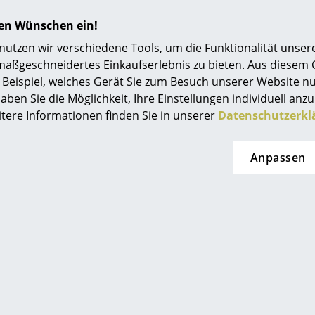
hren Wünschen ein!
1 Hängeschrank bestehend aus 2 Fächern mi
tzen wir verschiedene Tools, um die Funktionalität unsere
Regalboden
maßgeschneidertes Einkaufserlebnis zu bieten. Aus diesem
Lieferung inkl. Aufhängungen
Beispiel, welches Gerät Sie zum Besuch unserer Website nu
Seitenwände als
Wandleiter
oder
Bodenleite
aben Sie die Möglichkeit, Ihre Einstellungen individuell anzu
erhältlich
itere Informationen finden Sie in unserer
Datenschutzerkl
Bitte nutzen Sie zur Reinigung ein weiches, fe
Anpassen
1949: 1. Platz Buchregal-Wettbewerb des schw
folkbibliotek"
1979: Aufnahme in Designsammlung des sch
Die Maße des String Regals sind seit 1949 unv
unabhängig vom Alter immer wieder einfach u
werden kann.
24 Monate