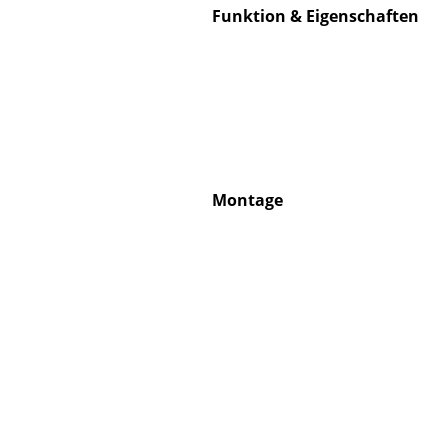
Funktion & Eigenschaften
Service
Kontakt
Bezahlung
Montage
Versand
FAQ
Rückgabe & Umtau
Unsere Vorteile auf
AGB
Datenschutz
Einen Suchbegriff