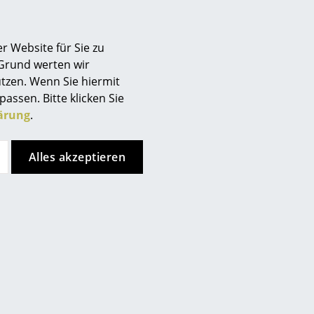
t je einem herausnehmbaren
r Website für Sie zu
 Grund werten wir
tzen. Wenn Sie hiermit
r
sowie
Regalböden
separat
passen. Bitte klicken Sie
ärung
.
uchtes Tuch.
Alles akzeptieren
edischen Verlags "Bonniers
wedischen Nationalmuseums
erändert, sodass jedes Regal
mgestaltet und erweitert