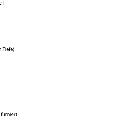
al
 Tiefe)
sign
 furniert
n
ien