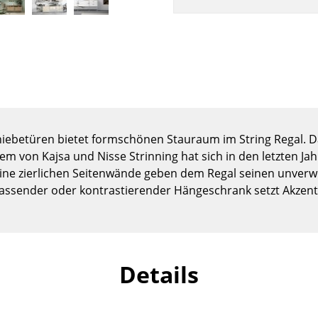
Kinderzimmer
Arbeitszimmer
Diele
Badezimmer
Stauraum
Balkon & Garten
Hersteller
Designer
ebetüren bietet formschönen Stauraum im String Regal. Das
tem von Kajsa und Nisse Strinning hat sich in den letzten J
Artemide
Alvar Aalto
seine zierlichen Seitenwände geben dem Regal seinen unverwe
Cassina
Arne Jacobsen
assender oder kontrastierender Hängeschrank setzt Akzent
Fritz Hansen
Charles & Ray Eames
HAY
Eero Saarinen
Knoll International
Egon Eiermann
Louis Poulsen
Eileen Gray
Details
Muuto
Jean Prouvé
Nils Holger Moormann
Le Corbusier