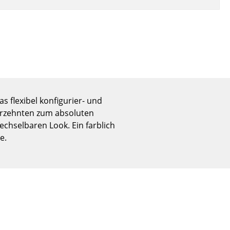
Empfang
Cafeteria
Branchenlösungen
Sicheres Arbeiten
Das Original
 flexibel konfigurier- und
ahrzehnten zum absoluten
chselbaren Look. Ein farblich
e.