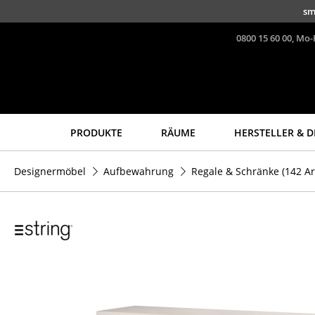
Direkt zum Inhalt
sm
0800 15 60 00, Mo-
PRODUKTE
RÄUME
HERSTELLER & D
Sitzmöbel
Tische
Designermöbel
Aufbewahrung
Regale & Schränke
(142 Ar
Esszimmerstühle
Esstische
Sofas
Beistelltische
Sessel
Couchtische
Loungesessel
Schreibtische
Stühle
Sekretäre & PC-Tische
Freischwinger
Konferenztische
Barhocker
Stehtische &