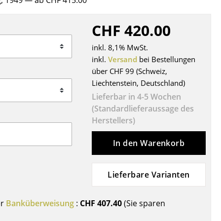
g, 1949
— ab CHF 415.00
Decken
Kissen
CHF 420.00
Teppiche
inkl. 8,1% MwSt.
Vorhänge
inkl.
Versand
bei Bestellungen
... alle Accessoires
über CHF 99 (Schweiz,
Liechtenstein, Deutschland)
Lieferbar in 4-5 Wochen
(Standardlieferaussage des
Herstellers)
In den Warenkorb
Büro
Lieferbare Varianten
Arbeitsplatz
Management Büro
er
Banküberweisung
:
CHF 407.40
(Sie sparen
Konferenzraum