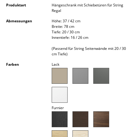
Kleinaufbewahrung
Produktart
Hängeschrank mit Schiebetüren für String
Regal
Einzelteile
Abmessungen
Höhe: 37 / 42 cm
Breite: 78 cm
... alle Aufbewahrungsmöbel
Tiefe: 20 / 30 cm
Innentiefe: 16 / 26 cm
Licht
(Passend für String Seitenwände mit 20 / 30
cm Tiefe)
Hängeleuchten & Deckenleuchten
Farben
Lack
Tischleuchten
Schreibtischleuchten
Stehleuchten & Leseleuchten
Bodenleuchten
Furnier
Wandleuchten
Outdoor-Leuchten