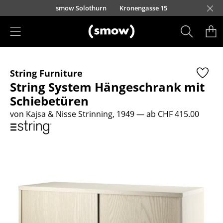
Direkt zum Inhalt
smow Solothurn
Kronengasse 15
Produkte
String Furniture
Sitzmöbel
String System Hängeschrank mit
Esszimmerstühle
Schiebetüren
von Kajsa & Nisse Strinning, 1949
— ab CHF 415.00
Sofas
Sessel
Loungesessel
Stühle
Freischwinger
Barhocker