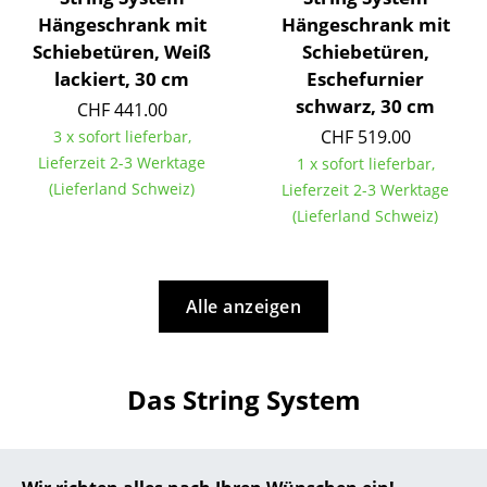
Hängeschrank mit
Hängeschrank mit
Büro
Schiebetüren, Weiß
Schiebetüren,
lackiert, 30 cm
Eschefurnier
Arbeitsplatz
schwarz, 30 cm
CHF 441.00
Management Büro
CHF 519.00
3 x sofort lieferbar,
Lieferzeit 2-3 Werktage
1 x sofort lieferbar,
Konferenzraum
(Lieferland Schweiz)
Lieferzeit 2-3 Werktage
Empfang
(Lieferland Schweiz)
Cafeteria
Branchenlösungen
Alle anzeigen
Sicheres Arbeiten
Das String System
Hersteller & Designer
Hersteller