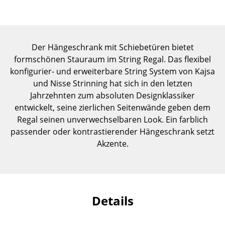
Einzelteile
... alle Tische
Der Hängeschrank mit Schiebetüren bietet
Aufbewahren
formschönen Stauraum im String Regal. Das flexibel
konfigurier- und erweiterbare String System von Kajsa
Regale & Schränke
und Nisse Strinning hat sich in den letzten
Bücherregale
Jahrzehnten zum absoluten Designklassiker
entwickelt, seine zierlichen Seitenwände geben dem
Wandregale
Regal seinen unverwechselbaren Look. Ein farblich
passender oder kontrastierender Hängeschrank setzt
Sideboards & Kommoden
Akzente.
TV Möbel
Beistell- & Rollcontainer
Barmöbel
Details
Garderoben