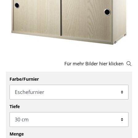
Hocker
Bänke & Liegen
Sitzsäcke
Gartenstühle
Kinderstühle
Für mehr Bilder hier klicken
Schaukelstühle
Farbe/Furnier
Bürodrehstühle
Konferenzstühle
Bürosessel
Tiefe
Einzelteile
... alle Sitzmöbel
Menge