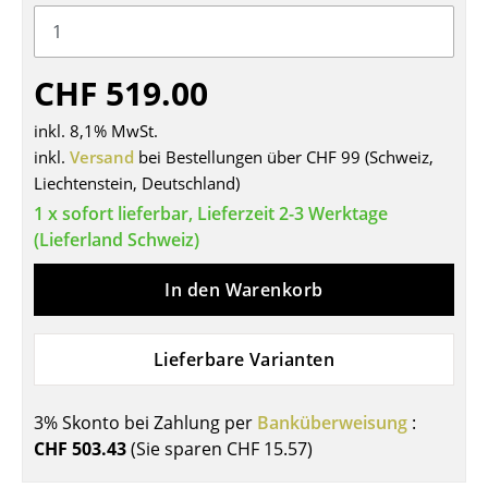
Tische
Esstische
CHF 519.00
Beistelltische
inkl. 8,1% MwSt.
inkl.
Versand
bei Bestellungen über CHF 99 (Schweiz,
Couchtische
Liechtenstein, Deutschland)
Schreibtische
1 x sofort lieferbar, Lieferzeit 2-3 Werktage
(Lieferland Schweiz)
Sekretäre & PC-Tische
In den Warenkorb
Konferenztische
Stehtische & Stehpulte
Lieferbare Varianten
Kindertische
Gartentische
3% Skonto bei Zahlung per
Banküberweisung
:
CHF 503.43
(Sie sparen
CHF 15.57
)
Servierwagen