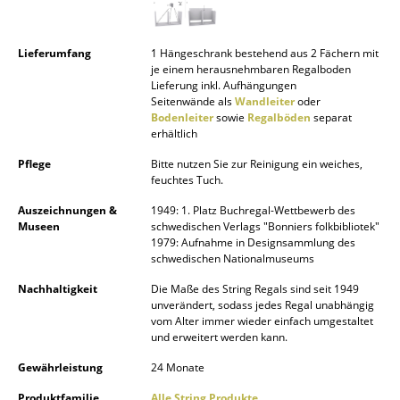
Spiegel
Lieferumfang
1 Hängeschrank bestehend aus 2 Fächern mit
Figuren & Miniaturen
je einem herausnehmbaren Regalboden
Lieferung inkl. Aufhängungen
Vasen
Seitenwände als
Wandleiter
oder
Bodenleiter
sowie
Regalböden
separat
Tabletts
erhältlich
Pflege
Bitte nutzen Sie zur Reinigung ein weiches,
Büroutensilien
feuchtes Tuch.
Aufbewahrungsboxen
Auszeichnungen &
1949: 1. Platz Buchregal-Wettbewerb des
Museen
schwedischen Verlags "Bonniers folkbibliotek"
Decken
1979: Aufnahme in Designsammlung des
schwedischen Nationalmuseums
Kissen
Nachhaltigkeit
Die Maße des String Regals sind seit 1949
unverändert, sodass jedes Regal unabhängig
Teppiche
vom Alter immer wieder einfach umgestaltet
und erweitert werden kann.
Vorhänge
Gewährleistung
24 Monate
... alle Accessoires
Produktfamilie
Alle String Produkte