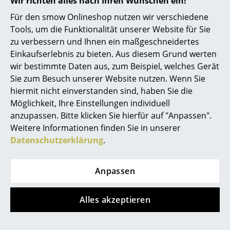
Artemide
Wir richten alles nach Ihren Wünschen ein!
Für den smow Onlineshop nutzen wir verschiedene
Cassina
Tools, um die Funktionalität unserer Website für Sie
Fritz Hansen
zu verbessern und Ihnen ein maßgeschneidertes
Einkaufserlebnis zu bieten. Aus diesem Grund werten
HAY
wir bestimmte Daten aus, zum Beispiel, welches Gerät
Sie zum Besuch unserer Website nutzen. Wenn Sie
Knoll International
hiermit nicht einverstanden sind, haben Sie die
Louis Poulsen
Möglichkeit, Ihre Einstellungen individuell
anzupassen. Bitte klicken Sie hierfür auf "Anpassen".
Muuto
Das vielseitige String Regalsystem von String Furniture
Weitere Informationen finden Sie in unserer
Datenschutzerklärung
.
Nils Holger Moormann
Richard Lampert
Anpassen
Thonet
Alles akzeptieren
USM Haller
Vitra