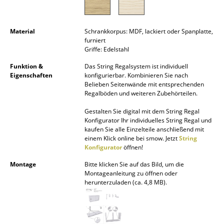
Akkuleuchten
... alle Leuchten
Material
Schrankkorpus: MDF, lackiert oder Spanplatte,
furniert
Griffe: Edelstahl
Betten
Funktion &
Das String Regalsystem ist individuell
Doppelbetten
Eigenschaften
konfigurierbar. Kombinieren Sie nach
Belieben Seitenwände mit entsprechenden
Einzelbetten
Regalböden und weiteren Zubehörteilen.
Gestalten Sie digital mit dem String Regal
Stapelbetten
Konfigurator Ihr individuelles String Regal und
kaufen Sie alle Einzelteile anschließend mit
Kinderbetten
einem Klick online bei smow. Jetzt
String
Konfigurator
öffnen!
Nachttische & Bettzubehör
Montage
Bitte klicken Sie auf das Bild, um die
... alle Betten
Montageanleitung zu öffnen oder
herunterzuladen (ca. 4,8 MB).
Accessoires
Uhren