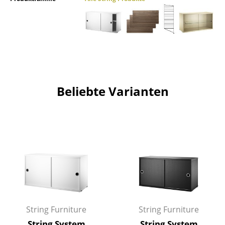
Räume
Zuhause
Wohnzimmer
Esszimmer
Beliebte Varianten
Schlafzimmer
Kinderzimmer
Arbeitszimmer
Diele
Badezimmer
Stauraum
String Furniture
String Furniture
Balkon & Garten
String System
String System