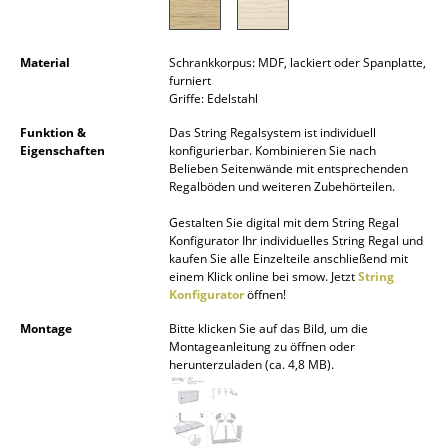
Akkuleuchten
... alle Leuchten
Material
Schrankkorpus: MDF, lackiert oder Spanplatte,
furniert
Griffe: Edelstahl
Betten
Funktion &
Das String Regalsystem ist individuell
Doppelbetten
Eigenschaften
konfigurierbar. Kombinieren Sie nach
Belieben Seitenwände mit entsprechenden
Einzelbetten
Regalböden und weiteren Zubehörteilen.
Gestalten Sie digital mit dem String Regal
Stapelbetten
Konfigurator Ihr individuelles String Regal und
kaufen Sie alle Einzelteile anschließend mit
Kinderbetten
einem Klick online bei smow. Jetzt
String
Konfigurator
öffnen!
Nachttische & Bettzubehör
Montage
Bitte klicken Sie auf das Bild, um die
... alle Betten
Montageanleitung zu öffnen oder
herunterzuladen (ca. 4,8 MB).
Accessoires
Uhren