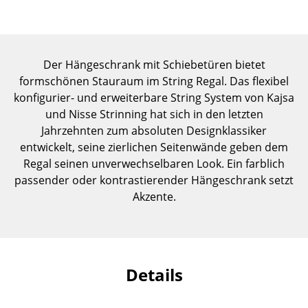
Einzelteile
... alle Tische
Der Hängeschrank mit Schiebetüren bietet
Aufbewahren
formschönen Stauraum im String Regal. Das flexibel
konfigurier- und erweiterbare String System von Kajsa
Regale & Schränke
und Nisse Strinning hat sich in den letzten
Bücherregale
Jahrzehnten zum absoluten Designklassiker
entwickelt, seine zierlichen Seitenwände geben dem
Wandregale
Regal seinen unverwechselbaren Look. Ein farblich
passender oder kontrastierender Hängeschrank setzt
Sideboards & Kommoden
Akzente.
TV Möbel
Beistell- & Rollcontainer
Barmöbel
Details
Garderoben