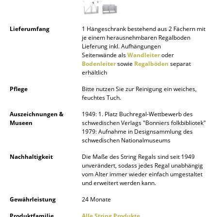
Spiegel
Lieferumfang
1 Hängeschrank bestehend aus 2 Fächern mit
Figuren & Miniaturen
je einem herausnehmbaren Regalboden
Lieferung inkl. Aufhängungen
Vasen
Seitenwände als
Wandleiter
oder
Bodenleiter
sowie
Regalböden
separat
Tabletts
erhältlich
Pflege
Bitte nutzen Sie zur Reinigung ein weiches,
Büroutensilien
feuchtes Tuch.
Aufbewahrungsboxen
Auszeichnungen &
1949: 1. Platz Buchregal-Wettbewerb des
Museen
schwedischen Verlags "Bonniers folkbibliotek"
Decken
1979: Aufnahme in Designsammlung des
schwedischen Nationalmuseums
Kissen
Nachhaltigkeit
Die Maße des String Regals sind seit 1949
unverändert, sodass jedes Regal unabhängig
Teppiche
vom Alter immer wieder einfach umgestaltet
und erweitert werden kann.
Vorhänge
Gewährleistung
24 Monate
... alle Accessoires
Produktfamilie
Alle String Produkte