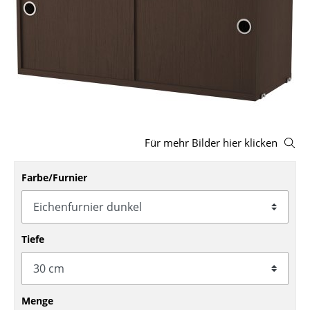
Hocker
Bänke & Liegen
Sitzsäcke
Gartenstühle
Kinderstühle
Für mehr Bilder hier klicken
Schaukelstühle
Farbe/Furnier
Bürodrehstühle
Konferenzstühle
Bürosessel
Tiefe
Einzelteile
... alle Sitzmöbel
Menge