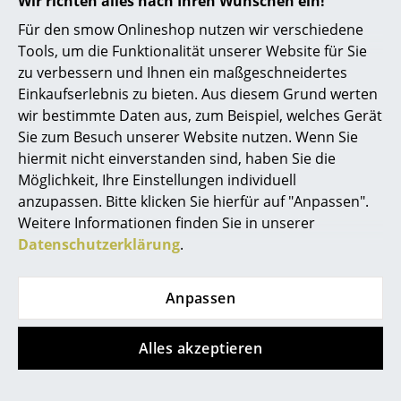
Artemide
Wir richten alles nach Ihren Wünschen ein!
Für den smow Onlineshop nutzen wir verschiedene
Cassina
Tools, um die Funktionalität unserer Website für Sie
Fritz Hansen
zu verbessern und Ihnen ein maßgeschneidertes
Einkaufserlebnis zu bieten. Aus diesem Grund werten
HAY
wir bestimmte Daten aus, zum Beispiel, welches Gerät
Sie zum Besuch unserer Website nutzen. Wenn Sie
Knoll International
hiermit nicht einverstanden sind, haben Sie die
Louis Poulsen
Möglichkeit, Ihre Einstellungen individuell
anzupassen. Bitte klicken Sie hierfür auf "Anpassen".
Muuto
Das vielseitige String Regalsystem von String Furniture
Weitere Informationen finden Sie in unserer
Datenschutzerklärung
.
Nils Holger Moormann
Richard Lampert
Anpassen
Thonet
Alles akzeptieren
USM Haller
Vitra