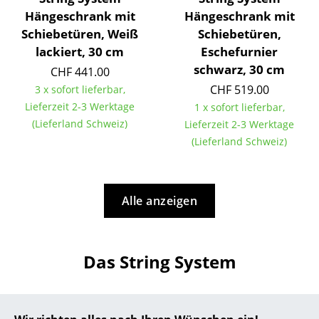
Hängeschrank mit
Hängeschrank mit
Büro
Schiebetüren, Weiß
Schiebetüren,
lackiert, 30 cm
Eschefurnier
Arbeitsplatz
schwarz, 30 cm
CHF 441.00
Management Büro
CHF 519.00
3 x sofort lieferbar,
Lieferzeit 2-3 Werktage
1 x sofort lieferbar,
Konferenzraum
(Lieferland Schweiz)
Lieferzeit 2-3 Werktage
Empfang
(Lieferland Schweiz)
Cafeteria
Branchenlösungen
Alle anzeigen
Sicheres Arbeiten
Das String System
Hersteller & Designer
Hersteller