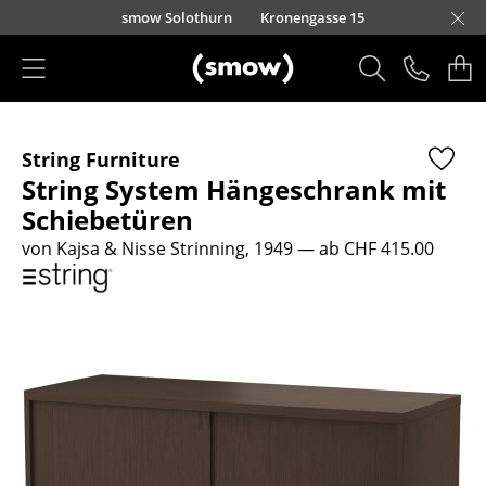
Direkt zum Inhalt
smow Solothurn
Kronengasse 15
Produkte
String Furniture
Sitzmöbel
String System Hängeschrank mit
Esszimmerstühle
Schiebetüren
von Kajsa & Nisse Strinning, 1949
— ab CHF 415.00
Sofas
Sessel
Loungesessel
Stühle
Freischwinger
Barhocker