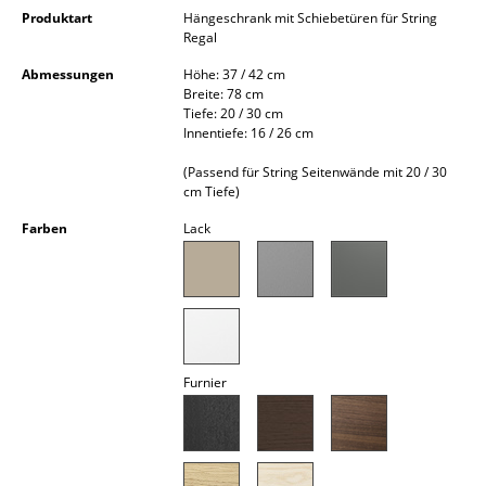
Kleinaufbewahrung
Produktart
Hängeschrank mit Schiebetüren für String
Regal
Einzelteile
Abmessungen
Höhe: 37 / 42 cm
Breite: 78 cm
... alle Aufbewahrungsmöbel
Tiefe: 20 / 30 cm
Innentiefe: 16 / 26 cm
Licht
(Passend für String Seitenwände mit 20 / 30
cm Tiefe)
Hängeleuchten & Deckenleuchten
Farben
Lack
Tischleuchten
Schreibtischleuchten
Stehleuchten & Leseleuchten
Bodenleuchten
Furnier
Wandleuchten
Outdoor-Leuchten