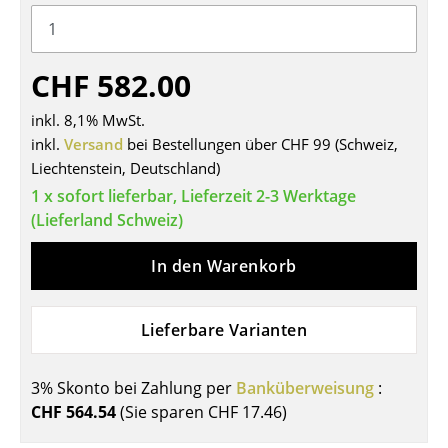
Tische
Esstische
CHF 582.00
Beistelltische
inkl. 8,1% MwSt.
inkl.
Versand
bei Bestellungen über CHF 99 (Schweiz,
Couchtische
Liechtenstein, Deutschland)
Schreibtische
1 x sofort lieferbar, Lieferzeit 2-3 Werktage
(Lieferland Schweiz)
Sekretäre & PC-Tische
In den Warenkorb
Konferenztische
Stehtische & Stehpulte
Lieferbare Varianten
Kindertische
Gartentische
3% Skonto bei Zahlung per
Banküberweisung
:
CHF 564.54
(Sie sparen
CHF 17.46
)
Servierwagen