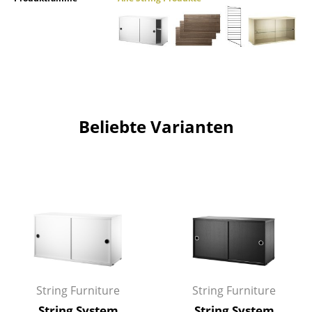
Räume
Zuhause
Wohnzimmer
Esszimmer
Beliebte Varianten
Schlafzimmer
Kinderzimmer
Arbeitszimmer
Diele
Badezimmer
Stauraum
String Furniture
String Furniture
Balkon & Garten
String System
String System