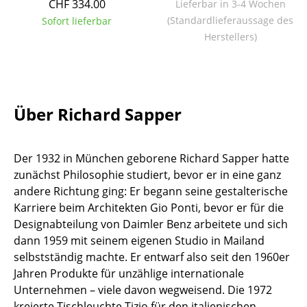
CHF 334.00
Lieferbar in 3-4 Wochen
Tische
(Standardlieferaussage des
Sofort lieferbar
Herstellers)
Esstische
Beistelltische
Couchtische
Über Richard Sapper
Schreibtische
Sekretäre & PC-Tische
Der 1932 in München geborene Richard Sapper hatte
zunächst Philosophie studiert, bevor er in eine ganz
Konferenztische
andere Richtung ging: Er begann seine gestalterische
Karriere beim Architekten Gio Ponti, bevor er für die
Stehtische & Stehpulte
Designabteilung von Daimler Benz arbeitete und sich
Kindertische
dann 1959 mit seinem eigenen Studio in Mailand
selbstständig machte. Er entwarf also seit den 1960er
Gartentische
Jahren Produkte für unzählige internationale
Unternehmen – viele davon wegweisend. Die 1972
Servierwagen
kreierte Tischleuchte Tizio für den italienischen