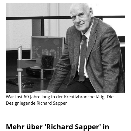
Kleinaufbewahrung
Einzelteile
... alle Aufbewahrungsmöbel
Licht
Hängeleuchten & Deckenleuchten
Tischleuchten
Schreibtischleuchten
Stehleuchten & Leseleuchten
War fast 60 Jahre lang in der Kreativbranche tätig: Die
Bodenleuchten
Designlegende Richard Sapper
Wandleuchten
Mehr über 'Richard Sapper' in
Outdoor-Leuchten