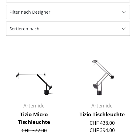
Hocker
Filter nach Designer
Bänke & Liegen
Sortieren nach
Sitzsäcke
Gartenstühle
Kinderstühle
Schaukelstühle
Bürodrehstühle
Konferenzstühle
Bürosessel
Artemide
Artemide
Tizio Micro
Tizio Tischleuchte
Einzelteile
Tischleuchte
CHF 438.00
... alle Sitzmöbel
CHF 394.00
CHF 372.00