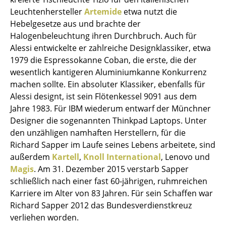
Einzelteile
Leuchtenhersteller
Artemide
etwa nutzt die
Hebelgesetze aus und brachte der
... alle Tische
Halogenbeleuchtung ihren Durchbruch. Auch für
Alessi entwickelte er zahlreiche Designklassiker, etwa
Aufbewahren
1979 die Espressokanne Coban, die erste, die der
wesentlich kantigeren Aluminiumkanne Konkurrenz
Regale & Schränke
machen sollte. Ein absoluter Klassiker, ebenfalls für
Bücherregale
Alessi designt, ist sein Flötenkessel 9091 aus dem
Jahre 1983. Für IBM wiederum entwarf der Münchner
Wandregale
Designer die sogenannten Thinkpad Laptops. Unter
den unzähligen namhaften Herstellern, für die
Sideboards & Kommoden
Richard Sapper im Laufe seines Lebens arbeitete, sind
TV Möbel
außerdem
Kartell
,
Knoll International
, Lenovo und
Magis
. Am 31. Dezember 2015 verstarb Sapper
Beistell- & Rollcontainer
schließlich nach einer fast 60-jährigen, ruhmreichen
Karriere im Alter von 83 Jahren. Für sein Schaffen war
Barmöbel
Richard Sapper 2012 das Bundesverdienstkreuz
Garderoben
verliehen worden.