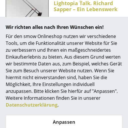
Lightopia Talk. Richard
Spiegel
Sapper – Ein Lebenswerk
Figuren & Miniaturen
...Januar 2014, ein Gespräch mit
Wir richten alles nach Ihren Wünschen ein!
und über den in Mailand
Vasen
lebenden Designer Richard
Für den smow Onlineshop nutzen wir verschiedene
Sapper... 1932 in München
Tabletts
Tools, um die Funktionalität unserer Website für Sie
geboren, arbeitete Richard
zu verbessern und Ihnen ein maßgeschneidertes
Büroutensilien
Sapper mit und für
Einkaufserlebnis zu bieten. Aus diesem Grund werten
Unternehmen wie Daimler-
wir bestimmte Daten aus, zum Beispiel, welches Gerät
Aufbewahrungsboxen
Benz, Kartell, Siemens und
Sie zum Besuch unserer Website nutzen. Wenn Sie
Alessi, hat Fernseher, Telefone,
Decken
hiermit nicht einverstanden sind, haben Sie die
Stühle, Espressomaschinen,
Möglichkeit, Ihre Einstellungen individuell
Kissen
Bücherregale und Telefonzellen
anzupassen. Bitte klicken Sie hierfür auf "Anpassen".
und, nicht zu vergessen, seine
Weitere Informationen finden Sie in unserer
Teppiche
wohl berühmteste Arbeit und
Datenschutzerklärung
.
wohl auch der Grund für seine
Vorhänge
Einladung ins Vitra Design
... alle Accessoires
Anpassen
Museum, die Tizio Lampe für