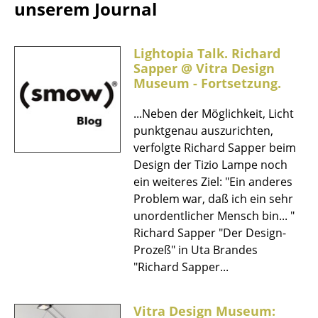
unserem Journal
Akkuleuchten
... alle Leuchten
Lightopia Talk. Richard
Sapper @ Vitra Design
Betten
Museum - Fortsetzung.
Doppelbetten
...Neben der Möglichkeit, Licht
punktgenau auszurichten,
Einzelbetten
verfolgte Richard Sapper beim
Stapelbetten
Design der Tizio Lampe noch
ein weiteres Ziel: "Ein anderes
Kinderbetten
Problem war, daß ich ein sehr
unordentlicher Mensch bin... "
Nachttische & Bettzubehör
Richard Sapper "Der Design-
... alle Betten
Prozeß" in Uta Brandes
"Richard Sapper...
Accessoires
Uhren
Vitra Design Museum: