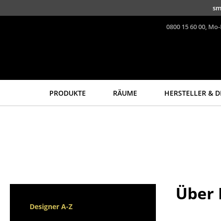
Direkt zum Inhalt
sm
0800 15 60 00, Mo-
PRODUKTE
RÄUME
HERSTELLER & D
Sitzmöbel
Tische
Esszimmerstühle
Esstische
Sofas
Beistelltische
Sessel
Couchtische
Loungesessel
Schreibtische
Stühle
Sekretäre & PC-Tische
Über 
Freischwinger
Konferenztische
Designer A-Z
Barhocker
Stehtische &