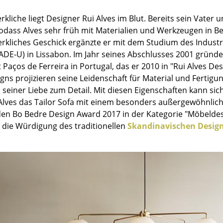
Barmöbel
Outdoor-Leuchten
kliche liegt Designer Rui Alves im Blut. Bereits sein Vater
Garderoben
Akkuleuchten
sodass Alves sehr früh mit Materialien und Werkzeugen in 
Kleinaufbewahrung
... alle Leuchten
kliches Geschick ergänzte er mit dem Studium des Industrie
Einzelteile
IADE-U) in Lissabon. Im Jahr seines Abschlusses 2001 gründe
Paços de Ferreira in Portugal, das er 2010 in "Rui Alves D
... alle Aufbewahrungsmöbel
gns projizieren seine Leidenschaft für Material und Fertigu
USM Haller Konfigurator
seiner Liebe zum Detail. Mit diesen Eigenschaften kann sic
 Alves das Tailor Sofa mit einem besonders außergewöhnlic
en Bo Bedre Design Award 2017 in der Kategorie "Möbeldesig
r die Würdigung des traditionellen
Skandinavischen Desig
Zuhause
Wohnzimmer
Esszimmer
Schlafzimmer