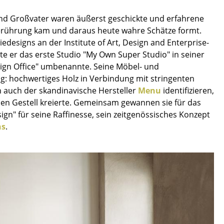
Decken
 und Großvater waren äußerst geschickte und erfahrene
Kissen
Berührung kam und daraus heute wahre Schätze formt.
Teppiche
designs an der Institute of Art, Design and Enterprise-
Vorhänge
te er das erste Studio "My Own Super Studio" in seiner
... alle Accessoires
esign Office" umbenannte. Seine Möbel- und
ng: hochwertiges Holz in Verbindung mit stringenten
h auch der skandinavische Hersteller
Menu
identifizieren,
hen Gestell kreierte. Gemeinsam gewannen sie für das
n" für seine Raffinesse, sein zeitgenössisches Konzept
ns
.
Büro
Arbeitsplatz
Management Büro
Konferenzraum