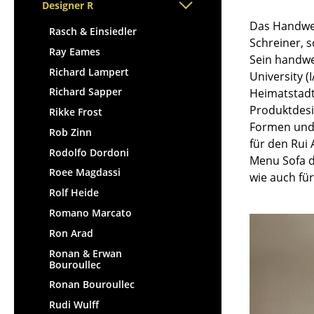
Stehpulte
Designer R
Hocker
Kindertische
Das Handwer
Bänke & Liegen
Rasch & Einsiedler
Schreiner, 
Gartentische
Sitzsäcke
Ray Eames
Sein handwer
Servierwagen
Gartenstühle
Richard Lampert
University (
Einzelteile
Kinderstühle
Richard Sapper
Heimatstadt 
... alle Tische
Schaukelstühle
Produktdesi
Rikke Frost
Formen und 
Bürodrehstühle
Rob Zinn
für den Rui
Konferenzstühle
Rodolfo Dordoni
Menu Sofa d
Bürosessel
Roee Magdassi
wie auch fü
Einzelteile
Rolf Heide
... alle Sitzmöbel
Romano Marcato
Ron Arad
Ronan & Erwan
Bouroullec
Ronan Bouroullec
Rudi Wulff