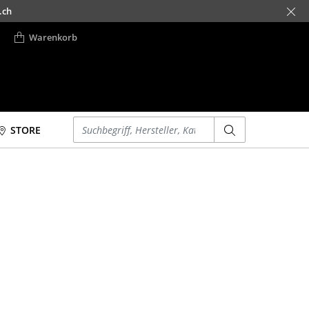
.ch
Warenkorb
Einen Suchbegriff eingeben
STORE
Betten
Accessoires
Doppelbetten
Uhren
Einzelbetten
Spiegel
Stapelbetten
Figuren & Miniaturen
Kinderbetten
Vasen
Nachttische &
Tabletts
Bettzubehör
Büroutensilien
... alle Betten
Aufbewahrungsboxen