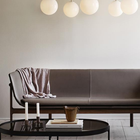
Kinderzimmer
Arbeitszimmer
Diele
Badezimmer
Stauraum
Balkon & Garten
Hersteller
Designer
Artemide
Alvar Aalto
Cassina
Arne Jacobsen
Fritz Hansen
Charles & Ray Eames
HAY
Eero Saarinen
Knoll International
Egon Eiermann
Louis Poulsen
Eileen Gray
Muuto
Jean Prouvé
Nils Holger Moormann
Le Corbusier