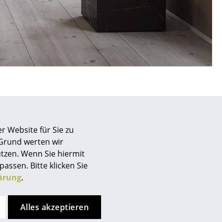
r Website für Sie zu
 Grund werten wir
tzen. Wenn Sie hiermit
passen. Bitte klicken Sie
ärung
.
sign
ch
Store vor Ort kontaktieren
n
Alles akzeptieren
ien