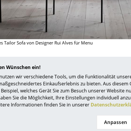
Richard Lampert
Ludwig Mies van der Rohe
Thonet
Marcel Breuer
USM Haller
Philippe Starck
Vitra
Verner Panton
... alle Hersteller A-Z
... alle Designer A-Z
s Tailor Sofa von Designer Rui Alves für Menu
Neu bei smow
Inspiration
Special Editions
hren Wünschen ein!
Designklassiker
tzen wir verschiedene Tools, um die Funktionalität unsere
Frauen im Design
maßgeschneidertes Einkaufserlebnis zu bieten. Aus diesem
Bauhaus Design
Beispiel, welches Gerät Sie zum Besuch unserer Website nu
Midcentury Design
aben Sie die Möglichkeit, Ihre Einstellungen individuell anzu
0800 15 60 00
itere Informationen finden Sie in unserer
Datenschutzerkl
Skandinavisches De
service@smow.
Mo-Fr: 9-17 Uhr
Italienisches Design
Nachhaltiges Desig
Anpassen
Natürliche Material