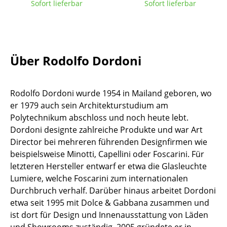
Sofort lieferbar
Sofort lieferbar
Tische
Esstische
Beistelltische
Über Rodolfo Dordoni
Couchtische
Rodolfo Dordoni wurde 1954 in Mailand geboren, wo
Schreibtische
er 1979 auch sein Architekturstudium am
Sekretäre & PC-Tische
Polytechnikum abschloss und noch heute lebt.
Dordoni designte zahlreiche Produkte und war Art
Konferenztische
Director bei mehreren führenden Designfirmen wie
beispielsweise Minotti, Capellini oder Foscarini. Für
Stehtische & Stehpulte
letzteren Hersteller entwarf er etwa die Glasleuchte
Kindertische
Lumiere, welche Foscarini zum internationalen
Durchbruch verhalf. Darüber hinaus arbeitet Dordoni
Gartentische
etwa seit 1995 mit Dolce & Gabbana zusammen und
ist dort für Design und Innenausstattung von Läden
Servierwagen
und Showrooms zuständig. 2005 gründete er in