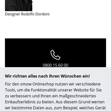
Kleinaufbewahrung
Designer Rodolfo Dordoni
Einzelteile
... alle Aufbewahrungsmöbel
Licht
Hängeleuchten & Deckenleuchten
Tischleuchten
0800 15 60 00
Schreibtischleuchten
Mo-Fr: 9-17 Uhr
Stehleuchten & Leseleuchten
Wir richten alles nach Ihren Wünschen ein!
Für den smow Onlineshop nutzen wir verschiedene
Bodenleuchten
Tools, um die Funktionalität unserer Website für Sie
Wandleuchten
zu verbessern und Ihnen ein maßgeschneidertes
Einkaufserlebnis zu bieten. Aus diesem Grund werten
Outdoor-Leuchten
wir bestimmte Daten aus, zum Beispiel, welches Gerät