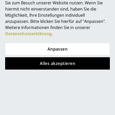
Sie zum Besuch unserer Website nutzen. Wenn Sie
Akkuleuchten
hiermit nicht einverstanden sind, haben Sie die
service@smow.ch
... alle Leuchten
Möglichkeit, Ihre Einstellungen individuell
anzupassen. Bitte klicken Sie hierfür auf "Anpassen".
Betten
Weitere Informationen finden Sie in unserer
Datenschutzerklärung
.
Doppelbetten
Einzelbetten
Anpassen
Stapelbetten
Alles akzeptieren
Kinderbetten
Store vor Ort kontaktieren
Nachttische & Bettzubehör
... alle Betten
Accessoires
Uhren