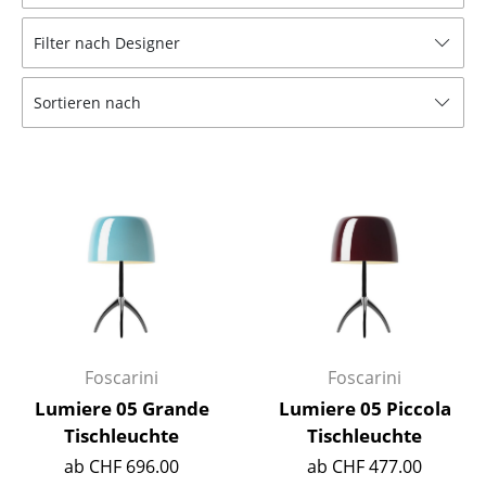
Hocker
Filter nach Designer
Bänke & Liegen
Sortieren nach
Sitzsäcke
Gartenstühle
Kinderstühle
Schaukelstühle
Bürodrehstühle
Konferenzstühle
Bürosessel
Foscarini
Foscarini
Lumiere 05 Grande
Lumiere 05 Piccola
Einzelteile
Tischleuchte
Tischleuchte
... alle Sitzmöbel
ab CHF 696.00
ab CHF 477.00