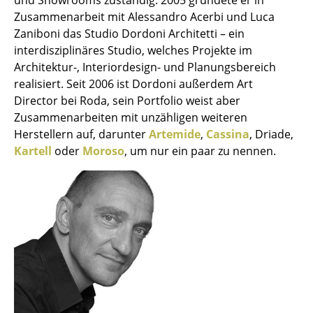
Einzelteile
Zusammenarbeit mit Alessandro Acerbi und Luca
Zaniboni das Studio Dordoni Architetti – ein
... alle Tische
interdisziplinäres Studio, welches Projekte im
Architektur-, Interiordesign- und Planungsbereich
Aufbewahren
realisiert. Seit 2006 ist Dordoni außerdem Art
Director bei Roda, sein Portfolio weist aber
Regale & Schränke
Zusammenarbeiten mit unzähligen weiteren
Bücherregale
Herstellern auf, darunter
Artemide
,
Cassina
, Driade,
Kartell
oder
Moroso
, um nur ein paar zu nennen.
Wandregale
Sideboards & Kommoden
TV Möbel
Beistell- & Rollcontainer
Barmöbel
Garderoben