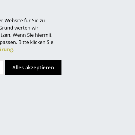
r Website für Sie zu
 Grund werten wir
 unter der Sitzfläche) oder
tzen. Wenn Sie hiermit
passen. Bitte klicken Sie
ärung
.
arz (S 32 N) oder
Alles akzeptieren