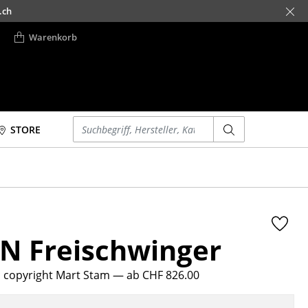
.ch
Warenkorb
Einen Suchbegriff eingeben
STORE
Betten
Accessoires
Doppelbetten
Uhren
Einzelbetten
Spiegel
Stapelbetten
Figuren & Miniaturen
2 N Freischwinger
Kinderbetten
Vasen
Nachttische &
Tabletts
Bettzubehör
ic copyright Mart Stam
— ab CHF 826.00
Büroutensilien
... alle Betten
Aufbewahrungsboxen