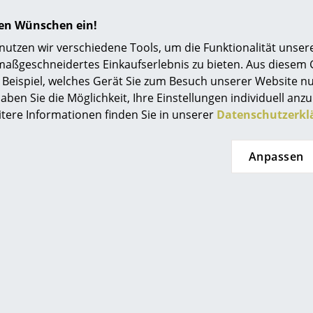
5,8 kg
hren Wünschen ein!
tzen wir verschiedene Tools, um die Funktionalität unsere
Gestell: Stahlrohr, verchromt
maßgeschneidertes Einkaufserlebnis zu bieten. Aus diesem
Sitz und Rücken: Rohrgeflecht (mit Stützgewebe
Beispiel, welches Gerät Sie zum Besuch unserer Website nu
Kunststoffnetzbespannung
aben Sie die Möglichkeit, Ihre Einstellungen individuell anzu
Rahmen: Buche, gebeizt oder weiß lasiert
itere Informationen finden Sie in unserer
Datenschutzerkl
Gleiter (optional): Kunststoff, schwarz
Wahlweise mit Kunststoffnetzbespannung schw
Anpassen
Rohrgeflecht natur (S 32)
Optional mit Filzgleitern für harte Böden
Separat erhältlich:
S 64 / S 64 N
mit Armlehnen
S 32 N / S 64 N Pure Materials
S 64 VDR Atelier
mit Rollen
Holz