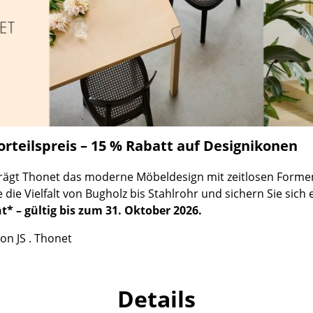
Richard Lampert
Ludwig Mies van der Rohe
Thonet
Marcel Breuer
USM Haller
Philippe Starck
Vitra
Verner Panton
... alle Hersteller A-Z
... alle Designer A-Z
Neu bei smow
Inspiration
rteilspreis – 15 % Rabatt auf Designikonen
Special Editions
Designklassiker
prägt Thonet das moderne Möbeldesign mit zeitlosen Forme
die Vielfalt von Bugholz bis Stahlrohr und sichern Sie sich
Frauen im Design
* – gültig bis zum 31. Oktober 2026.
Bauhaus Design
Midcentury Design
on JS . Thonet
Skandinavisches De
Italienisches Design
Nachhaltiges Desig
Details
Natürliche Material