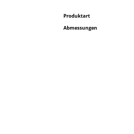
Produktart
Abmessungen
Service
Kontakt
Bezahlung
Versand
FAQ
Rückgabe & Umtau
Unsere Vorteile auf
AGB
Datenschutz
Einen Suchbegriff