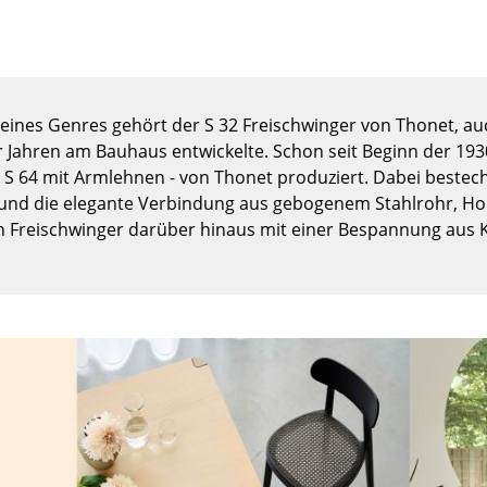
Kinderzimmer
Arbeitszimmer
Diele
Badezimmer
eines Genres gehört der S 32 Freischwinger von Thonet, au
Stauraum
 Jahren am Bauhaus entwickelte. Schon seit Beginn der 193
Balkon & Garten
S 64 mit Armlehnen - von Thonet produziert. Dabei bestech
und die elegante Verbindung aus gebogenem Stahlrohr, Holz
Hersteller
Designer
n Freischwinger darüber hinaus mit einer Bespannung aus K
Artemide
Alvar Aalto
Cassina
Arne Jacobsen
Fritz Hansen
Charles & Ray Eames
HAY
Eero Saarinen
Knoll International
Egon Eiermann
Louis Poulsen
Eileen Gray
Muuto
Jean Prouvé
Nils Holger Moormann
Le Corbusier