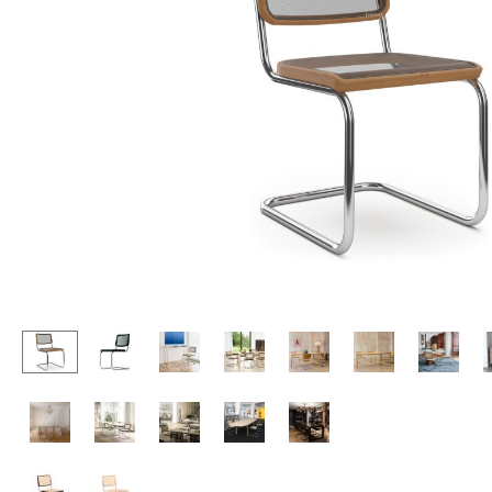
Stehpulte
Hocker
Kindertische
Bänke & Liegen
Gartentische
Sitzsäcke
Servierwagen
Gartenstühle
Einzelteile
Kinderstühle
... alle Tische
Schaukelstühle
Bürodrehstühle
Konferenzstühle
Bürosessel
Einzelteile
... alle Sitzmöbel