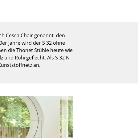
Empfang
Cafeteria
Branchenlösungen
Sicheres Arbeiten
ch Cesca Chair genannt, den
0er Jahre wird der S 32 ohne
en die Thonet Stühle heute wie
 und Rohrgeflecht. Als S 32 N
Das Original
unststoffnetz an.