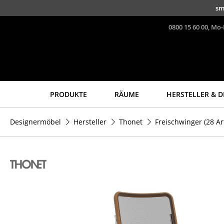
Direkt zum Inhalt
sm
0800 15 60 00, Mo-
PRODUKTE
RÄUME
HERSTELLER & D
Sitzmöbel
Tische
Designermöbel
Hersteller
Thonet
Freischwinger
(28 Art
Esszimmerstühle
Esstische
Sofas
Beistelltische
Sessel
Couchtische
Loungesessel
Schreibtische
Stühle
Sekretäre & PC-Tische
Freischwinger
Konferenztische
Barhocker
Stehtische &