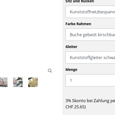
Sitz und Rücken
Barmöbel
Outdoor-Leuchten
Garderoben
Akkuleuchten
Kleinaufbewahrung
... alle Leuchten
Farbe Rahmen
Einzelteile
... alle Aufbewahrungsmöbel
USM Haller Konfigurator
Gleiter
Menge
Zuhause
Wohnzimmer
3% Skonto bei Zahlung p
Esszimmer
CHF 25.65
)
Schlafzimmer