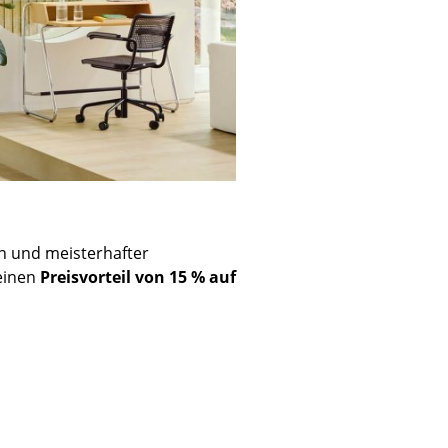
n und meisterhafter
 einen
Preisvorteil von 15 % auf
sign
n
ien