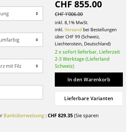
CHF 855.00
Decken
Kissen
CHF 1’006.00
Teppiche
inkl. 8,1% MwSt.
Vorhänge
inkl.
Versand
bei Bestellungen
über CHF 99 (Schweiz,
... alle Accessoires
Liechtenstein, Deutschland)
2 x sofort lieferbar, Lieferzeit
2-3 Werktage (Lieferland
Schweiz)
In den Warenkorb
Lieferbare Varianten
Büro
Arbeitsplatz
er
Banküberweisung
:
CHF 829.35
(Sie sparen
Management Büro
Konferenzraum