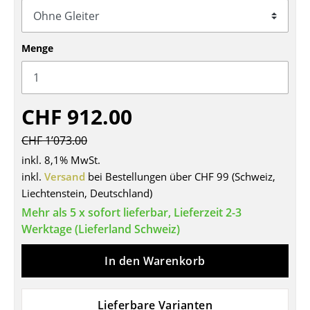
Tische
Esstische
Menge
Beistelltische
Couchtische
CHF 912.00
Schreibtische
CHF 1’073.00
Sekretäre & PC-Tische
inkl. 8,1% MwSt.
inkl.
Versand
bei Bestellungen über CHF 99 (Schweiz,
Konferenztische
Liechtenstein, Deutschland)
Mehr als 5 x sofort lieferbar, Lieferzeit 2-3
Stehtische & Stehpulte
Werktage (Lieferland Schweiz)
Kindertische
In den Warenkorb
Gartentische
Servierwagen
Lieferbare Varianten