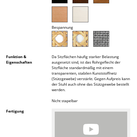
Räume
Zuhause
Bespannung
Wohnzimmer
Esszimmer
Funktion &
Da Sitzflächen häufig starker Belastung
Schlafzimmer
Eigenschaften
ausgesetzt sind, ist das Rohrgeflecht der
Sitzfläche standardmäßig mit einem
Kinderzimmer
transparenten, stabilen Kunststoffnetz
(Stützgewebe) verstärkt. Gegen Aufpreis kann
Arbeitszimmer
der Stuhl auch ohne das Stützgewebe bestellt
werden.
Diele
Nicht stapelbar
Badezimmer
Fertigung
Stauraum
Balkon & Garten