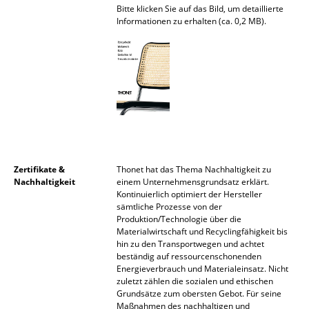
Artemide
Bitte klicken Sie auf das Bild, um detaillierte
Informationen zu erhalten (ca. 0,2 MB).
Cassina
Fritz Hansen
HAY
Knoll International
Louis Poulsen
Muuto
Zertifikate &
Thonet hat das Thema Nachhaltigkeit zu
Nachhaltigkeit
einem Unternehmensgrundsatz erklärt.
Nils Holger Moormann
Kontinuierlich optimiert der Hersteller
sämtliche Prozesse von der
Produktion/Technologie über die
Richard Lampert
Materialwirtschaft und Recyclingfähigkeit bis
hin zu den Transportwegen und achtet
Thonet
beständig auf ressourcenschonenden
Energieverbrauch und Materialeinsatz. Nicht
USM Haller
zuletzt zählen die sozialen und ethischen
Grundsätze zum obersten Gebot. Für seine
Vitra
Maßnahmen des nachhaltigen und