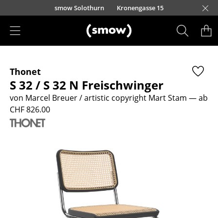
Direkt zum Inhalt
smow Solothurn
Kronengasse 15
Produkte
Thonet
Sitzmöbel
S 32 / S 32 N Freischwinger
Esszimmerstühle
von Marcel Breuer / artistic copyright Mart Stam
— ab
CHF 826.00
Sofas
Sessel
Loungesessel
Stühle
Freischwinger
Barhocker