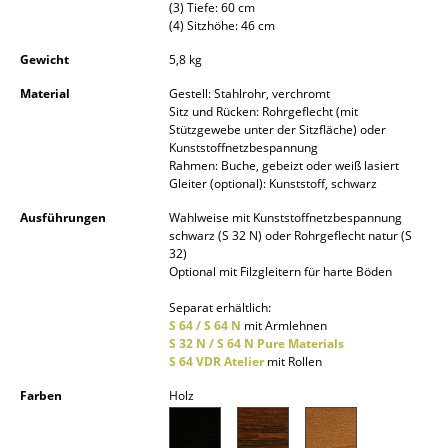
(3) Tiefe: 60 cm
Spiegel
(4) Sitzhöhe: 46 cm
Gewicht
5,8 kg
Figuren & Miniaturen
Material
Gestell: Stahlrohr, verchromt
Vasen
Sitz und Rücken: Rohrgeflecht (mit
Stützgewebe unter der Sitzfläche) oder
Tabletts
Kunststoffnetzbespannung
Rahmen: Buche, gebeizt oder weiß lasiert
Gleiter (optional): Kunststoff, schwarz
Büroutensilien
Ausführungen
Wahlweise mit Kunststoffnetzbespannung
Aufbewahrungsboxen
schwarz (S 32 N) oder Rohrgeflecht natur (S
32)
Decken
Optional mit Filzgleitern für harte Böden
Kissen
Separat erhältlich:
S 64 / S 64 N
mit Armlehnen
S 32 N / S 64 N Pure Materials
Teppiche
S 64 VDR Atelier
mit Rollen
Vorhänge
Farben
Holz
... alle Accessoires