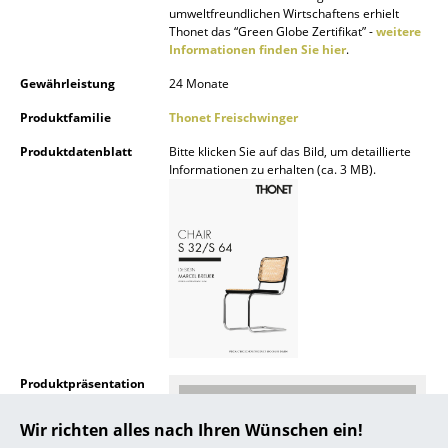
umweltfreundlichen Wirtschaftens erhielt
... alle Hersteller A-Z
Thonet das “Green Globe Zertifikat” -
weitere
Informationen finden Sie hier
.
Designer
Gewährleistung
24 Monate
Produktfamilie
Thonet Freischwinger
Alvar Aalto
Produktdatenblatt
Bitte klicken Sie auf das Bild, um detaillierte
Arne Jacobsen
Informationen zu erhalten (ca. 3 MB).
Charles & Ray Eames
Eero Saarinen
Egon Eiermann
Eileen Gray
Jean Prouvé
Produktpräsentation
Le Corbusier
Wir richten alles nach Ihren Wünschen ein!
Ludwig Mies van der Rohe