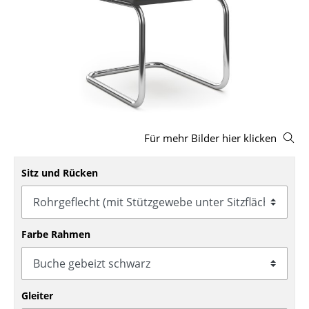
Hocker
Bänke & Liegen
Sitzsäcke
Gartenstühle
Kinderstühle
Für mehr Bilder hier klicken
Schaukelstühle
Sitz und Rücken
Bürodrehstühle
Konferenzstühle
Farbe Rahmen
Bürosessel
Einzelteile
... alle Sitzmöbel
Gleiter