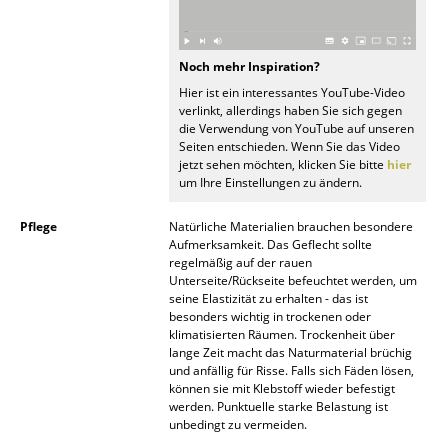
Büro
Noch mehr Inspiration?
Arbeitsplatz
Hier ist ein interessantes YouTube-Video
verlinkt, allerdings haben Sie sich gegen
Management Büro
die Verwendung von YouTube auf unseren
Seiten entschieden. Wenn Sie das Video
Konferenzraum
jetzt sehen möchten, klicken Sie bitte
hier
um Ihre Einstellungen zu ändern.
Empfang
Pflege
Natürliche Materialien brauchen besondere
Cafeteria
Aufmerksamkeit. Das Geflecht sollte
regelmäßig auf der rauen
Branchenlösungen
Unterseite/Rückseite befeuchtet werden, um
seine Elastizität zu erhalten - das ist
Sicheres Arbeiten
besonders wichtig in trockenen oder
klimatisierten Räumen. Trockenheit über
lange Zeit macht das Naturmaterial brüchig
Hersteller & Designer
und anfällig für Risse. Falls sich Fäden lösen,
können sie mit Klebstoff wieder befestigt
werden. Punktuelle starke Belastung ist
Hersteller
unbedingt zu vermeiden.