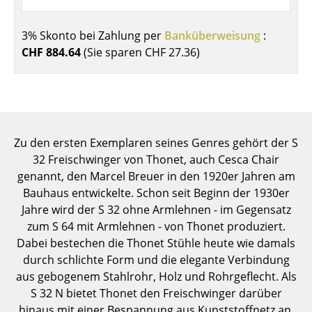
Einzelteile
3% Skonto bei Zahlung per
Banküberweisung
:
... alle Tische
CHF 884.64
(Sie sparen
CHF 27.36
)
Aufbewahren
Regale & Schränke
Bücherregale
Zu den ersten Exemplaren seines Genres gehört der S
Wandregale
32 Freischwinger von Thonet, auch Cesca Chair
genannt, den Marcel Breuer in den 1920er Jahren am
Sideboards & Kommoden
Bauhaus entwickelte. Schon seit Beginn der 1930er
Jahre wird der S 32 ohne Armlehnen - im Gegensatz
TV Möbel
zum S 64 mit Armlehnen - von Thonet produziert.
Beistell- & Rollcontainer
Dabei bestechen die Thonet Stühle heute wie damals
durch schlichte Form und die elegante Verbindung
Barmöbel
aus gebogenem Stahlrohr, Holz und Rohrgeflecht. Als
S 32 N bietet Thonet den Freischwinger darüber
Garderoben
hinaus mit einer Bespannung aus Kunststoffnetz an.