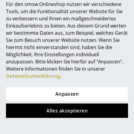
Für den smow Onlineshop nutzen wir verschiedene
Marcel Breuer
Tools, um die Funktionalität unserer Website für Sie
zu verbessern und Ihnen ein maßgeschneidertes
Philippe Starck
Einkaufserlebnis zu bieten. Aus diesem Grund werten
Noch mehr Inspiration?
wir bestimmte Daten aus, zum Beispiel, welches Gerät
Verner Panton
Hier ist ein interessantes YouTube-Video
verlinkt, allerdings haben Sie sich gegen
Sie zum Besuch unserer Website nutzen. Wenn Sie
die Verwendung von YouTube auf unseren
... alle Designer A-Z
hiermit nicht einverstanden sind, haben Sie die
Seiten entschieden. Wenn Sie das Video
Möglichkeit, Ihre Einstellungen individuell
jetzt sehen möchten, klicken Sie bitte
hier
um Ihre Einstellungen zu ändern.
anzupassen. Bitte klicken Sie hierfür auf "Anpassen".
Themen
Weitere Informationen finden Sie in unserer
Neu bei smow
Datenschutzerklärung
.
Inspiration
Anpassen
Special Editions
Angebote
Designklassiker
Alles akzeptieren
Angebot
Angebot
Frauen im Design