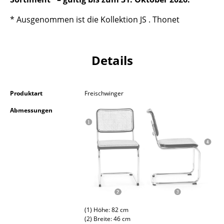
Akkuleuchten
* Ausgenommen ist die Kollektion JS . Thonet
... alle Leuchten
Betten
Details
Doppelbetten
Einzelbetten
Produktart
Freischwinger
Abmessungen
Stapelbetten
Kinderbetten
Nachttische & Bettzubehör
... alle Betten
Accessoires
(1) Höhe: 82 cm
Uhren
(2) Breite: 46 cm