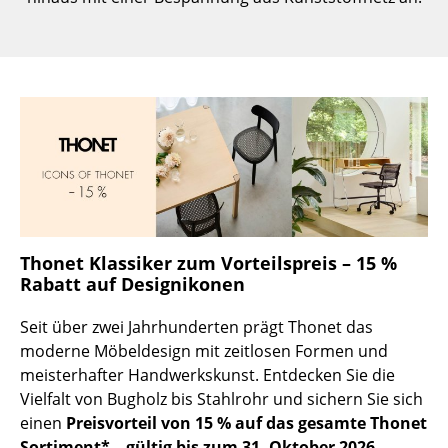
Kleinaufbewahrung
Einzelteile
... alle Aufbewahrungsmöbel
Licht
Hängeleuchten & Deckenleuchten
Tischleuchten
Thonet Klassiker zum Vorteilspreis – 15 %
Schreibtischleuchten
Rabatt auf Designikonen
Stehleuchten & Leseleuchten
Seit über zwei Jahrhunderten prägt Thonet das
Bodenleuchten
moderne Möbeldesign mit zeitlosen Formen und
meisterhafter Handwerkskunst. Entdecken Sie die
Wandleuchten
Vielfalt von Bugholz bis Stahlrohr und sichern Sie sich
einen
Preisvorteil von 15 % auf das gesamte Thonet
Outdoor-Leuchten
Sortiment* – gültig bis zum 31. Oktober 2026.