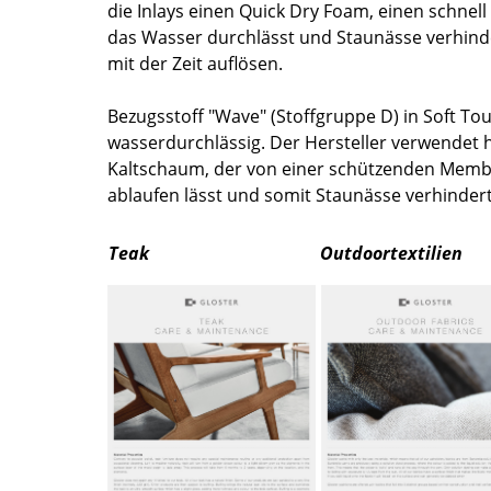
die Inlays einen Quick Dry Foam, einen schnel
Farbwelten
das Wasser durchlässt und Staunässe verhinder
Das Original
mit der Zeit auflösen.
Geschenkideen
Bezugsstoff "Wave" (Stoffgruppe D) in Soft Tou
wasserdurchlässig. Der Hersteller verwendet hi
Kaltschaum, der von einer schützenden Memb
ablaufen lässt und somit Staunässe verhindert
Teak
Outdoortextilien
sch
 einen Blick
 eingeben