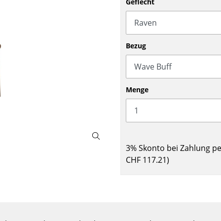
Geflecht
Barmöbel
Outdoor-Leuchten
Garderoben
Akkuleuchten
Kleinaufbewahrung
... alle Leuchten
Bezug
Einzelteile
... alle Aufbewahrungsmöbel
USM Haller Konfigurator
Menge
3% Skonto bei Zahlung p
CHF 117.21
)
Zuhause
Wohnzimmer
Esszimmer
Schlafzimmer