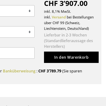
CHF 3’907.00
Decken
Kissen
inkl. 8,1% MwSt.
Teppiche
inkl.
Versand
bei Bestellungen
über CHF 99 (Schweiz,
Vorhänge
Liechtenstein, Deutschland)
... alle Accessoires
Lieferbar in 2-3 Wochen
(Standardlieferaussage des
Herstellers)
In den Warenkorb
er
Banküberweisung
:
CHF 3’789.79
(Sie sparen
Büro
Arbeitsplatz
Management Büro
Konferenzraum