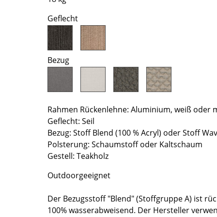
Richard Lampert
Ludwig Mies van der Rohe
Geflecht
Thonet
Marcel Breuer
USM Haller
Philippe Starck
Vitra
Verner Panton
... alle Hersteller A-Z
... alle Designer A-Z
Bezug
Neu bei smow
Inspiration
Special Editions
Rahmen Rückenlehne: Aluminium, weiß oder m
Designklassiker
Geflecht: Seil
Bezug: Stoff Blend (100 % Acryl) oder Stoff Wav
Frauen im Design
Polsterung: Schaumstoff oder Kaltschaum
Bauhaus Design
Gestell: Teakholz
Midcentury Design
Skandinavisches De
Outdoorgeeignet
Italienisches Design
Der Bezugsstoff "Blend" (Stoffgruppe A) ist rüc
Nachhaltiges Desig
100% wasserabweisend. Der Hersteller verwend
Natürliche Material