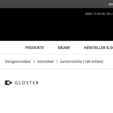
Direkt zum Inhalt
sm
0800 15 60 00, Mo-
PRODUKTE
RÄUME
HERSTELLER & D
Sitzmöbel
Tische
Designermöbel
Sitzmöbel
Gartenstühle
(148 Artikel)
Esszimmerstühle
Esstische
Sofas
Beistelltische
Sessel
Couchtische
Loungesessel
Schreibtische
Stühle
Sekretäre & PC-Tische
Freischwinger
Konferenztische
Barhocker
Stehtische &