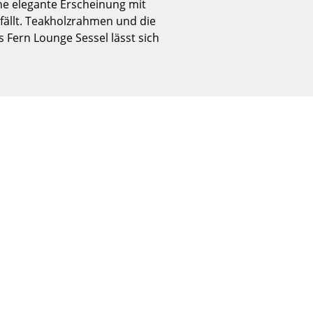
ne elegante Erscheinung mit
Empfang
fällt. Teakholzrahmen und die
Cafeteria
 Fern Lounge Sessel lässt sich
Branchenlösungen
Sicheres Arbeiten
Das Original