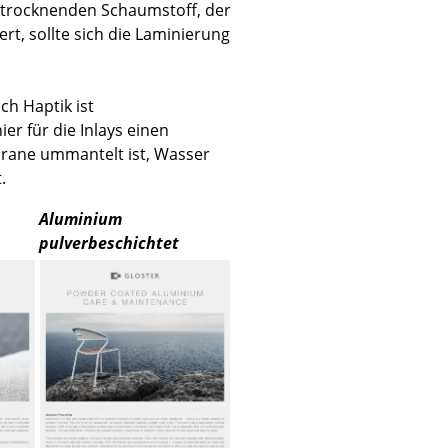
l trocknenden Schaumstoff, der
t, sollte sich die Laminierung
ch Haptik ist
Unternehmen
er für die Inlays einen
rane ummantelt ist, Wasser
Über uns
.
smow vor Ort
Jobs bei smow
Aluminium
pulverbeschichtet
Arbeiten bei smow
Newsletter
Presse
Impressum