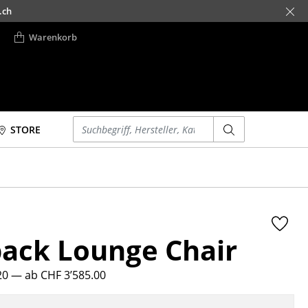
.ch
Warenkorb
Einen Suchbegriff eingeben
STORE
Betten
Accessoires
Doppelbetten
Uhren
Einzelbetten
Spiegel
Stapelbetten
Figuren & Miniaturen
ack Lounge Chair
Kinderbetten
Vasen
Nachttische &
Tabletts
Bettzubehör
20
— ab CHF 3’585.00
Büroutensilien
... alle Betten
Aufbewahrungsboxen