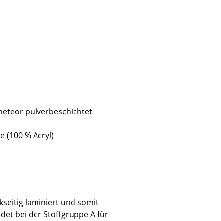
eteor pulverbeschichtet
e (100 % Acryl)
sign
kseitig laminiert und somit
n
et bei der Stoffgruppe A für
ien