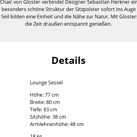
hair von Gloster verbindet Designer Sebastian Herkner ei
Kinderzimmer
besonders schöne Struktur der Sitzpolster sofort ins Auge 
Arbeitszimmer
il bilden eine Einheit und die Nähe zur Natur. Mit Glosters
Diele
die Zeit draußen entspannt genießen.
Badezimmer
Stauraum
Balkon & Garten
Details
Hersteller
Designer
Artemide
Alvar Aalto
Cassina
Arne Jacobsen
Lounge Sessel
Fritz Hansen
Charles & Ray Eames
Höhe: 77 cm
HAY
Eero Saarinen
Breite: 80 cm
Knoll International
Egon Eiermann
Tiefe: 83 cm
Louis Poulsen
Eileen Gray
Sitzhöhe: 38 cm
Muuto
Jean Prouvé
Armlehnenhöhe: 48 cm
Nils Holger Moormann
Le Corbusier
18 kg