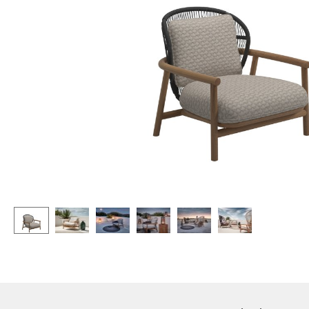
Stehpulte
Hocker
Kindertische
Bänke & Liegen
Gartentische
Sitzsäcke
Servierwagen
Gartenstühle
Einzelteile
Kinderstühle
... alle Tische
Schaukelstühle
Bürodrehstühle
Konferenzstühle
Bürosessel
Einzelteile
... alle Sitzmöbel