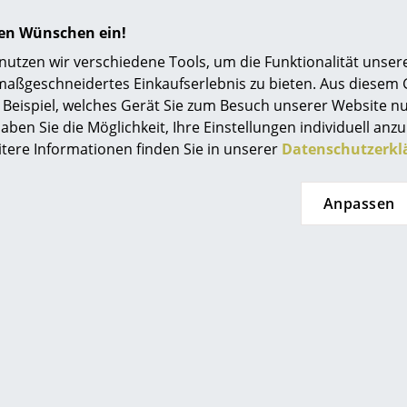
hren Wünschen ein!
tzen wir verschiedene Tools, um die Funktionalität unsere
maßgeschneidertes Einkaufserlebnis zu bieten. Aus diesem
Für Informationen zur
Für Informationen z
Beispiel, welches Gerät Sie zum Besuch unserer Website nu
Pflege von Teakholz
Pflege von
aben Sie die Möglichkeit, Ihre Einstellungen individuell anzu
klicken Sie bitte auf das
Outdoortextilien kli
itere Informationen finden Sie in unserer
Datenschutzerkl
Bild (ca. 0,7 MB)
Sie bitte auf das Bild
0,8 MB)
Anpassen
Einen nachhaltigen, respektvollen Umgang mit
Ressourcen garantiert Gloster dank eigener T
Indonesien. Jeder Baum, der für die Möbelprod
eigens von einem Mitarbeiter gepflanzt, hat ei
erreicht, und wird vor dem Fällen auf seine ind
geprüft.