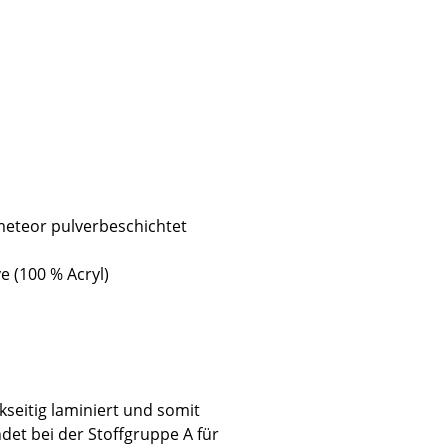
eteor pulverbeschichtet
e (100 % Acryl)
sign
kseitig laminiert und somit
n
et bei der Stoffgruppe A für
ien