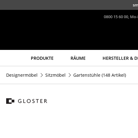
Direkt zum Inhalt
sm
0800 15 60 00, Mo-
PRODUKTE
RÄUME
HERSTELLER & D
Sitzmöbel
Tische
Designermöbel
Sitzmöbel
Gartenstühle
(148 Artikel)
Esszimmerstühle
Esstische
Sofas
Beistelltische
Sessel
Couchtische
Loungesessel
Schreibtische
Stühle
Sekretäre & PC-Tische
Freischwinger
Konferenztische
Barhocker
Stehtische &