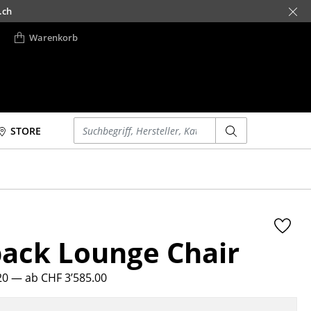
.ch
Warenkorb
Einen Suchbegriff eingeben
STORE
Betten
Accessoires
Doppelbetten
Uhren
Einzelbetten
Spiegel
Stapelbetten
Figuren & Miniaturen
ack Lounge Chair
Kinderbetten
Vasen
Nachttische &
Tabletts
Bettzubehör
20
— ab CHF 3’585.00
Büroutensilien
... alle Betten
Aufbewahrungsboxen