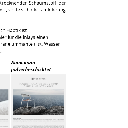
l trocknenden Schaumstoff, der
t, sollte sich die Laminierung
ch Haptik ist
Unternehmen
er für die Inlays einen
rane ummantelt ist, Wasser
Über uns
.
smow vor Ort
Jobs bei smow
Aluminium
pulverbeschichtet
Arbeiten bei smow
Newsletter
Presse
Impressum