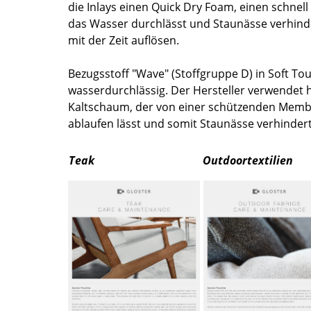
die Inlays einen Quick Dry Foam, einen schnel
Farbwelten
das Wasser durchlässt und Staunässe verhinder
Das Original
mit der Zeit auflösen.
Geschenkideen
Bezugsstoff "Wave" (Stoffgruppe D) in Soft Tou
wasserdurchlässig. Der Hersteller verwendet hi
Kaltschaum, der von einer schützenden Memb
ablaufen lässt und somit Staunässe verhindert
Teak
Outdoortextilien
sch
 einen Blick
 eingeben