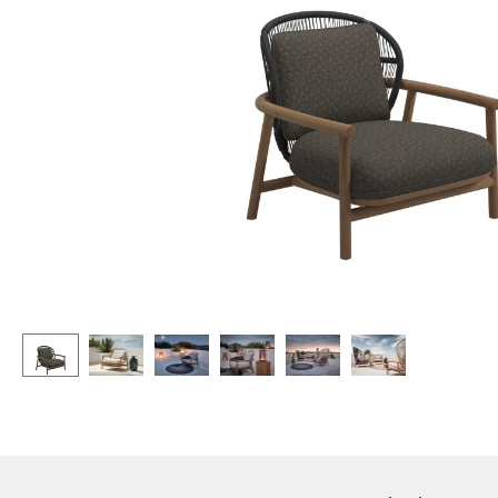
Stehpulte
Hocker
Kindertische
Bänke & Liegen
Gartentische
Sitzsäcke
Servierwagen
Gartenstühle
Einzelteile
Kinderstühle
... alle Tische
Schaukelstühle
Bürodrehstühle
Konferenzstühle
Bürosessel
Einzelteile
... alle Sitzmöbel