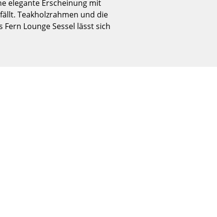
ne elegante Erscheinung mit
Empfang
fällt. Teakholzrahmen und die
Cafeteria
 Fern Lounge Sessel lässt sich
Branchenlösungen
Sicheres Arbeiten
Das Original