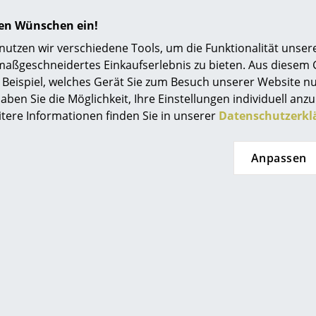
hren Wünschen ein!
tzen wir verschiedene Tools, um die Funktionalität unsere
maßgeschneidertes Einkaufserlebnis zu bieten. Aus diesem
Für Informationen zur
Für Informationen z
Beispiel, welches Gerät Sie zum Besuch unserer Website nu
Pflege von Teakholz
Pflege von
aben Sie die Möglichkeit, Ihre Einstellungen individuell anzu
klicken Sie bitte auf das
Outdoortextilien kli
itere Informationen finden Sie in unserer
Datenschutzerkl
Bild (ca. 0,7 MB)
Sie bitte auf das Bild
0,8 MB)
Anpassen
Einen nachhaltigen, respektvollen Umgang mit
Ressourcen garantiert Gloster dank eigener T
Indonesien. Jeder Baum, der für die Möbelprod
eigens von einem Mitarbeiter gepflanzt, hat ei
erreicht, und wird vor dem Fällen auf seine ind
geprüft.