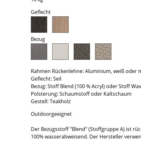
Richard Lampert
Ludwig Mies van der Rohe
Geflecht
Thonet
Marcel Breuer
USM Haller
Philippe Starck
Vitra
Verner Panton
... alle Hersteller A-Z
... alle Designer A-Z
Bezug
Neu bei smow
Inspiration
Special Editions
Rahmen Rückenlehne: Aluminium, weiß oder m
Designklassiker
Geflecht: Seil
Bezug: Stoff Blend (100 % Acryl) oder Stoff Wav
Frauen im Design
Polsterung: Schaumstoff oder Kaltschaum
Bauhaus Design
Gestell: Teakholz
Midcentury Design
Skandinavisches De
Outdoorgeeignet
Italienisches Design
Der Bezugsstoff "Blend" (Stoffgruppe A) ist rüc
Nachhaltiges Desig
100% wasserabweisend. Der Hersteller verwend
Natürliche Material