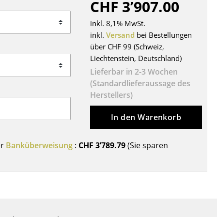
CHF 3’907.00
Decken
Kissen
inkl. 8,1% MwSt.
Teppiche
inkl.
Versand
bei Bestellungen
über CHF 99 (Schweiz,
Vorhänge
Liechtenstein, Deutschland)
... alle Accessoires
Lieferbar in 2-3 Wochen
(Standardlieferaussage des
Herstellers)
In den Warenkorb
er
Banküberweisung
:
CHF 3’789.79
(Sie sparen
Büro
Arbeitsplatz
Management Büro
Konferenzraum