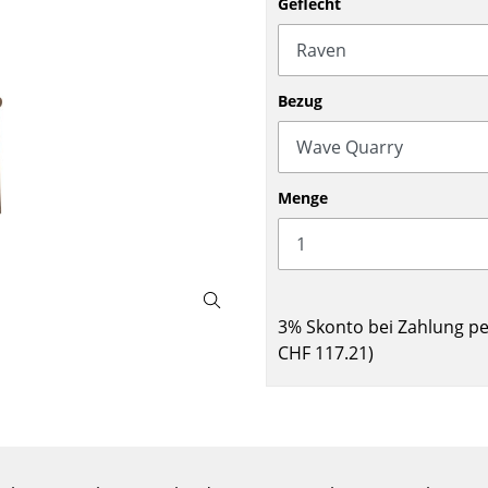
Geflecht
Barmöbel
Outdoor-Leuchten
Garderoben
Akkuleuchten
Kleinaufbewahrung
... alle Leuchten
Bezug
Einzelteile
... alle Aufbewahrungsmöbel
USM Haller Konfigurator
Menge
3% Skonto bei Zahlung p
CHF 117.21
)
Zuhause
Wohnzimmer
Esszimmer
Schlafzimmer