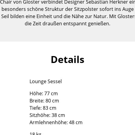
hair von Gloster verbindet Designer Sebastian Herkner ei
Kinderzimmer
besonders schöne Struktur der Sitzpolster sofort ins Auge 
Arbeitszimmer
il bilden eine Einheit und die Nähe zur Natur. Mit Glosters
Diele
die Zeit draußen entspannt genießen.
Badezimmer
Stauraum
Balkon & Garten
Details
Hersteller
Designer
Artemide
Alvar Aalto
Cassina
Arne Jacobsen
Lounge Sessel
Fritz Hansen
Charles & Ray Eames
Höhe: 77 cm
HAY
Eero Saarinen
Breite: 80 cm
Knoll International
Egon Eiermann
Tiefe: 83 cm
Louis Poulsen
Eileen Gray
Sitzhöhe: 38 cm
Muuto
Jean Prouvé
Armlehnenhöhe: 48 cm
Nils Holger Moormann
Le Corbusier
18 kg