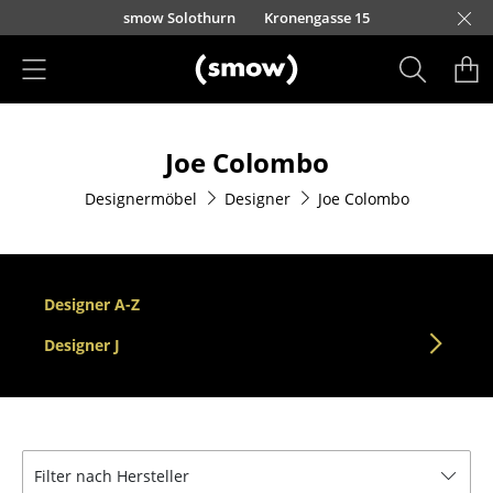
Direkt zum Inhalt
smow Solothurn
Kronengasse 15
Produkte
Joe Colombo
Sitzmöbel
Designermöbel
Designer
Joe Colombo
Esszimmerstühle
Sofas
Sessel
Designer A-Z
Loungesessel
Designer J
Stühle
Freischwinger
Filter nach Hersteller
Barhocker