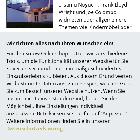
...Isamu Noguchi, Frank Lloyd
Akkuleuchten
Wright und Joe Colombo
... alle Leuchten
widmeten oder allgemeinere
Themen wie Kindermöbel oder
Betten
äronautische Designs zeigten...
Wir richten alles nach Ihren Wünschen ein!
Doppelbetten
Für den smow Onlineshop nutzen wir verschiedene
New York Tales: Greene
Einzelbetten
Street
Tools, um die Funktionalität unserer Website für Sie
zu verbessern und Ihnen ein maßgeschneidertes
Stapelbetten
...Das Geschäft liegt in der Nähe
Einkaufserlebnis zu bieten. Aus diesem Grund werten
vom NYC Flagshipstore des
wir bestimmte Daten aus, zum Beispiel, welches Gerät
Kinderbetten
britischen Modedesigners Paul
Sie zum Besuch unserer Website nutzen. Wenn Sie
Nachttische & Bettzubehör
Smith; der zur New York Design
hiermit nicht einverstanden sind, haben Sie die
Week eine der schönsten
Möglichkeit, Ihre Einstellungen individuell
... alle Betten
Fenstergestaltungen mit Joe
anzupassen. Bitte klicken Sie hierfür auf "Anpassen".
Colombo Lampen entworfen
Weitere Informationen finden Sie in unserer
Accessoires
hat...
Datenschutzerklärung
.
Uhren