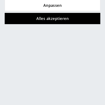
Anpassen
Spiegel
Alle '
Joe Colombo
' Posts
Figuren & Miniaturen
Alles akzeptieren
Vasen
Tabletts
Büroutensilien
0800 15 60 00
Mo-Fr: 9-17 Uhr
Aufbewahrungsboxen
Decken
Kissen
Teppiche
Vorhänge
... alle Accessoires
service@smow.ch