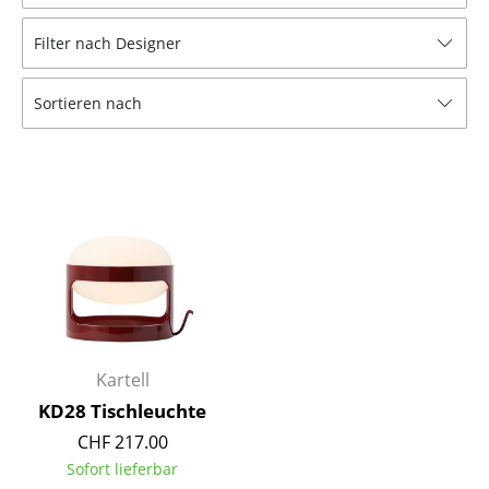
Hocker
Filter nach Designer
Bänke & Liegen
Sortieren nach
Sitzsäcke
Gartenstühle
Kinderstühle
Schaukelstühle
Bürodrehstühle
Konferenzstühle
Bürosessel
Kartell
KD28 Tischleuchte
Einzelteile
CHF 217.00
... alle Sitzmöbel
Sofort lieferbar