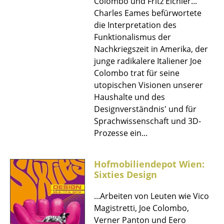
Colombo und Fritz Eichler...
Einzelteile
Charles Eames befürwortete
die Interpretation des
... alle Tische
Funktionalismus der
Nachkriegszeit in Amerika, der
Aufbewahren
junge radikalere Italiener Joe
Colombo trat für seine
Regale & Schränke
utopischen Visionen unserer
Bücherregale
Haushalte und des
Designverständnis' und für
Wandregale
Sprachwissenschaft und 3D-
Prozesse ein...
Sideboards & Kommoden
TV Möbel
Hofmobiliendepot Wien:
Beistell- & Rollcontainer
Sixties Design
Barmöbel
...Arbeiten von Leuten wie Vico
Magistretti, Joe Colombo,
Garderoben
Verner Panton und Eero