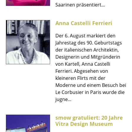
Saarinen präsentiert...
Kleinaufbewahrung
Einzelteile
Anna Castelli Ferrieri
... alle Aufbewahrungsmöbel
Der 6. August markiert den
Jahrestag des 90. Geburtstags
Licht
der italienischen Architektin,
Hängeleuchten & Deckenleuchten
Designerin und Mitgründerin
von Kartell, Anna Castelli
Tischleuchten
Ferrieri. Abgesehen von
kleineren Flirts mit der
Schreibtischleuchten
Moderne und einem Besuch bei
Stehleuchten & Leseleuchten
Le Corbusier in Paris wurde die
jugne...
Bodenleuchten
Wandleuchten
smow gratuliert: 20 Jahre
Vitra Design Museum
Outdoor-Leuchten