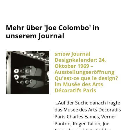
Tische
Esstische
Mehr über 'Joe Colombo' in
Beistelltische
unserem Journal
Couchtische
smow Journal
Schreibtische
Designkalender: 24.
Oktober 1969 –
Sekretäre & PC-Tische
Ausstellungseröffnung
Konferenztische
Qu'est-ce que le design?
im Musée des Arts
Stehtische & Stehpulte
Décoratifs Paris
Kindertische
...Auf der Suche danach fragte
das Musée des Arts Décoratifs
Gartentische
Paris Charles Eames, Verner
Panton, Roger Tallon, Joe
Servierwagen