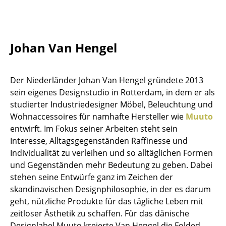
Tische
Esstische
Johan Van Hengel
Beistelltische
Couchtische
Der Niederländer Johan Van Hengel gründete 2013
sein eigenes Designstudio in Rotterdam, in dem er als
Schreibtische
studierter Industriedesigner Möbel, Beleuchtung und
Sekretäre & PC-Tische
Wohnaccessoires für namhafte Hersteller wie
Muuto
entwirft. Im Fokus seiner Arbeiten steht sein
Konferenztische
Interesse, Alltagsgegenständen Raffinesse und
Individualität zu verleihen und so alltäglichen Formen
Stehtische & Stehpulte
und Gegenständen mehr Bedeutung zu geben. Dabei
Kindertische
stehen seine Entwürfe ganz im Zeichen der
skandinavischen Designphilosophie, in der es darum
Gartentische
geht, nützliche Produkte für das tägliche Leben mit
zeitloser Ästhetik zu schaffen. Für das dänische
Servierwagen
Designlabel Muuto kreierte Van Hengel die Folded