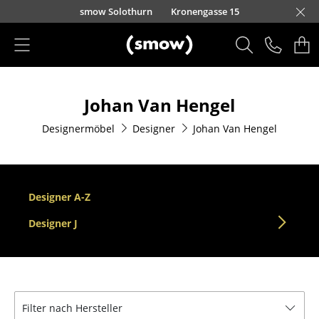
Direkt zum Inhalt
smow Solothurn
Kronengasse 15
Produkte
Johan Van Hengel
Sitzmöbel
Designermöbel
Designer
Johan Van Hengel
Esszimmerstühle
Sofas
Sessel
Designer A-Z
Loungesessel
Designer J
Stühle
Freischwinger
Filter nach Hersteller
Barhocker