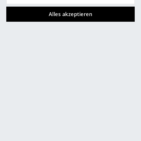
Spiegel
Alles akzeptieren
Figuren & Miniaturen
0800 15 60 00
Vasen
Mo-Fr: 9-17 Uhr
Tabletts
Büroutensilien
Aufbewahrungsboxen
Decken
Kissen
service@smow.ch
Teppiche
Vorhänge
... alle Accessoires