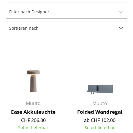
Hocker
Filter nach Designer
Bänke & Liegen
Sortieren nach
Sitzsäcke
Gartenstühle
Kinderstühle
Schaukelstühle
Bürodrehstühle
Konferenzstühle
Bürosessel
Muuto
Muuto
Ease Akkuleuchte
Folded Wandregal
Einzelteile
CHF 206.00
ab CHF 102.00
... alle Sitzmöbel
Sofort lieferbar
Sofort lieferbar