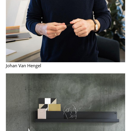
Kleinaufbewahrung
Einzelteile
... alle Aufbewahrungsmöbel
Licht
Hängeleuchten & Deckenleuchten
Johan Van Hengel
Tischleuchten
Schreibtischleuchten
Stehleuchten & Leseleuchten
Bodenleuchten
Wandleuchten
Outdoor-Leuchten