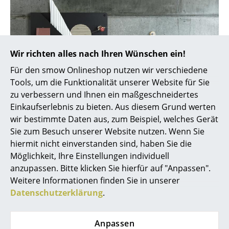
Akkuleuchten
... alle Leuchten
Wir richten alles nach Ihren Wünschen ein!
Betten
Für den smow Onlineshop nutzen wir verschiedene
Doppelbetten
Tools, um die Funktionalität unserer Website für Sie
zu verbessern und Ihnen ein maßgeschneidertes
Einzelbetten
Einkaufserlebnis zu bieten. Aus diesem Grund werten
Stapelbetten
wir bestimmte Daten aus, zum Beispiel, welches Gerät
Sie zum Besuch unserer Website nutzen. Wenn Sie
Kinderbetten
hiermit nicht einverstanden sind, haben Sie die
Möglichkeit, Ihre Einstellungen individuell
Nachttische & Bettzubehör
anzupassen. Bitte klicken Sie hierfür auf "Anpassen".
Muuto Folded Shelves
... alle Betten
Weitere Informationen finden Sie in unserer
Datenschutzerklärung
.
Accessoires
Uhren
Anpassen