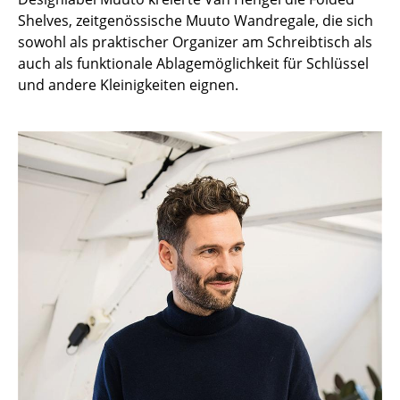
Einzelteile
Shelves, zeitgenössische Muuto Wandregale, die sich
sowohl als praktischer Organizer am Schreibtisch als
... alle Tische
auch als funktionale Ablagemöglichkeit für Schlüssel
und andere Kleinigkeiten eignen.
Aufbewahren
Regale & Schränke
Bücherregale
Wandregale
Sideboards & Kommoden
TV Möbel
Beistell- & Rollcontainer
Barmöbel
Garderoben