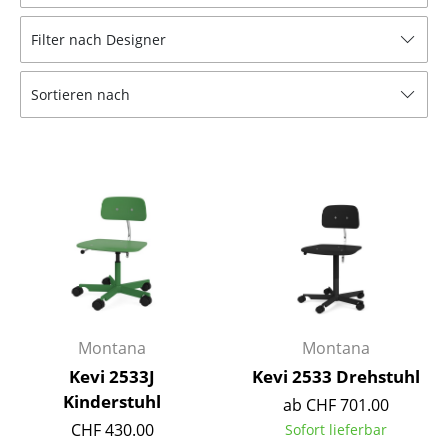
Hocker
Filter nach Designer
Bänke & Liegen
Sortieren nach
Sitzsäcke
Gartenstühle
Kinderstühle
Schaukelstühle
Bürodrehstühle
Konferenzstühle
Bürosessel
Montana
Montana
Kevi 2533J
Kevi 2533 Drehstuhl
Einzelteile
Kinderstuhl
ab CHF 701.00
... alle Sitzmöbel
CHF 430.00
Sofort lieferbar