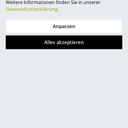
Weitere Informationen finden Sie in unserer
Spiegel
Datenschutzerklärung
.
Figuren & Miniaturen
Anpassen
Vasen
Tabletts
Alles akzeptieren
Designer Jørgen Rasmussen bei der Arbeit
Büroutensilien
Aufbewahrungsboxen
Decken
Kissen
Teppiche
Vorhänge
0800 15 60 00
Mo-Fr: 9-17 Uhr
... alle Accessoires