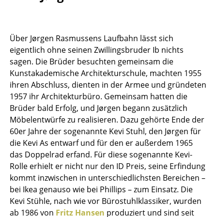
Kleinaufbewahrung
Einzelteile
Über Jørgen Rasmussens Laufbahn lässt sich
... alle Aufbewahrungsmöbel
eigentlich ohne seinen Zwillingsbruder Ib nichts
sagen. Die Brüder besuchten gemeinsam die
Licht
Kunstakademische Architekturschule, machten 1955
ihren Abschluss, dienten in der Armee und gründeten
Hängeleuchten & Deckenleuchten
1957 ihr Architekturbüro. Gemeinsam hatten die
Brüder bald Erfolg, und Jørgen begann zusätzlich
Tischleuchten
Möbelentwürfe zu realisieren. Dazu gehörte Ende der
Schreibtischleuchten
60er Jahre der sogenannte Kevi Stuhl, den Jørgen für
die Kevi As entwarf und für den er außerdem 1965
Stehleuchten & Leseleuchten
das Doppelrad erfand. Für diese sogenannte Kevi-
Rolle erhielt er nicht nur den ID Preis, seine Erfindung
Bodenleuchten
kommt inzwischen in unterschiedlichsten Bereichen –
Wandleuchten
bei Ikea genauso wie bei Phillips – zum Einsatz. Die
Kevi Stühle, nach wie vor Bürostuhlklassiker, wurden
Outdoor-Leuchten
ab 1986 von
Fritz Hansen
produziert und sind seit