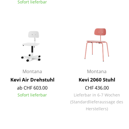
Sofort lieferbar
Tische
Esstische
Beistelltische
Couchtische
Schreibtische
Sekretäre & PC-Tische
Montana
Montana
Konferenztische
Kevi Air Drehstuhl
Kevi 2060 Stuhl
ab CHF 603.00
CHF 436.00
Stehtische & Stehpulte
Sofort lieferbar
Lieferbar in 6-7 Wochen
Kindertische
(Standardlieferaussage des
Herstellers)
Gartentische
Servierwagen