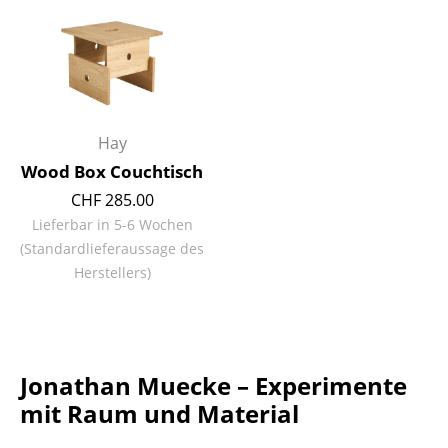
Hocker
Bänke & Liegen
Sitzsäcke
Hay
Gartenstühle
Wood Box Couchtisch
Kinderstühle
CHF 285.00
Lieferbar in 5-6 Wochen
Schaukelstühle
(Standardlieferaussage des
Bürodrehstühle
Herstellers)
Konferenzstühle
Bürosessel
Jonathan Muecke – Experimente
Einzelteile
mit Raum und Material
... alle Sitzmöbel