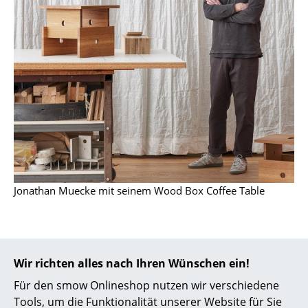
Kleinaufbewahrung
Einzelteile
... alle Aufbewahrungsmöbel
Licht
Hängeleuchten & Deckenleuchten
Tischleuchten
Schreibtischleuchten
Jonathan Muecke mit seinem Wood Box Coffee Table
Stehleuchten & Leseleuchten
Bodenleuchten
Wir richten alles nach Ihren Wünschen ein!
Wandleuchten
Für den smow Onlineshop nutzen wir verschiedene
Outdoor-Leuchten
Tools, um die Funktionalität unserer Website für Sie