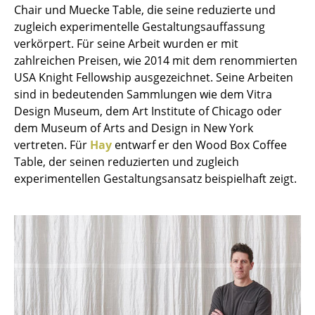
Chair und Muecke Table, die seine reduzierte und
Einzelteile
zugleich experimentelle Gestaltungsauffassung
... alle Tische
verkörpert. Für seine Arbeit wurden er mit
zahlreichen Preisen, wie 2014 mit dem renommierten
Aufbewahren
USA Knight Fellowship ausgezeichnet. Seine Arbeiten
sind in bedeutenden Sammlungen wie dem Vitra
Regale & Schränke
Design Museum, dem Art Institute of Chicago oder
dem Museum of Arts and Design in New York
Bücherregale
vertreten. Für
Hay
entwarf er den Wood Box Coffee
Wandregale
Table, der seinen reduzierten und zugleich
experimentellen Gestaltungsansatz beispielhaft zeigt.
Sideboards & Kommoden
TV Möbel
Beistell- & Rollcontainer
Barmöbel
Garderoben