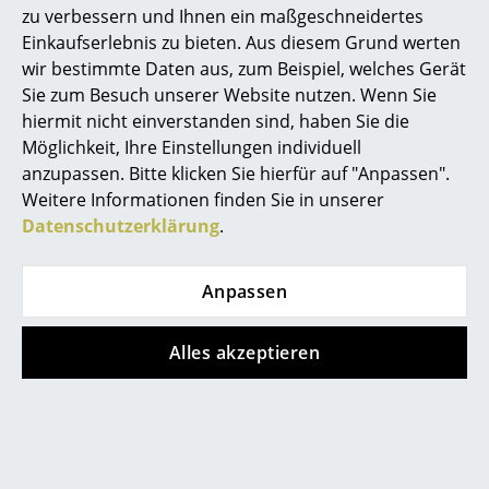
zu verbessern und Ihnen ein maßgeschneidertes
Akkuleuchten
0800 15 60 00
Einkaufserlebnis zu bieten. Aus diesem Grund werten
... alle Leuchten
Mo-Fr: 9-17 Uhr
wir bestimmte Daten aus, zum Beispiel, welches Gerät
Sie zum Besuch unserer Website nutzen. Wenn Sie
Betten
hiermit nicht einverstanden sind, haben Sie die
Möglichkeit, Ihre Einstellungen individuell
Doppelbetten
anzupassen. Bitte klicken Sie hierfür auf "Anpassen".
Weitere Informationen finden Sie in unserer
Einzelbetten
Datenschutzerklärung
.
Stapelbetten
Anpassen
Kinderbetten
service@smow.ch
Nachttische & Bettzubehör
Alles akzeptieren
... alle Betten
Accessoires
Uhren