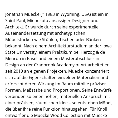
Tische
Jonathan Muecke (* 1983 in Wyoming, USA) ist ein in
Esstische
Saint Paul, Minnesota ansässiger Designer und
Architekt. Er wurde durch seine experimentelle
Beistelltische
Auseinandersetzung mit archetypischen
Couchtische
Möbelstücken wie Stühlen, Tischen oder Bänken
bekannt. Nach einem Architekturstudium an der Iowa
Schreibtische
State University, einem Praktikum bei Herzog & de
Meuron in Basel und einem Masterabschluss in
Sekretäre & PC-Tische
Design an der Cranbrook Academy of Art arbeitet er
Konferenztische
seit 2010 an eigenen Projekten. Muecke konzentriert
sich auf die Eigenschaften einzelner Materialien und
Stehtische & Stehpulte
erforscht deren Wirkung im Raum mithilfe präziser
Formen, Maßstäbe und Proportionen. Seine Entwürfe
Kindertische
verbinden so einen hohen, materiellen Anspruch mit
Gartentische
einer präzisen, räumlichen Idee – so entstehen Möbel,
die über ihre reine Funktion hinausgehen. Für Knoll
Servierwagen
entwarf er die Muecke Wood Collection mit Muecke