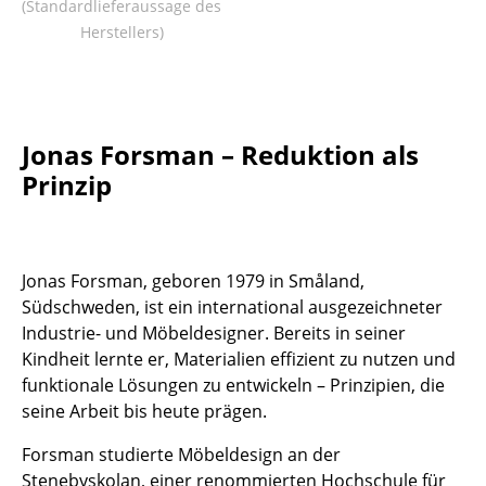
(Standardlieferaussage des
Tische
Herstellers)
Esstische
Beistelltische
Jonas Forsman – Reduktion als
Couchtische
Prinzip
Schreibtische
Sekretäre & PC-Tische
Jonas Forsman, geboren 1979 in Småland,
Konferenztische
Südschweden, ist ein international ausgezeichneter
Industrie- und Möbeldesigner. Bereits in seiner
Stehtische & Stehpulte
Kindheit lernte er, Materialien effizient zu nutzen und
Kindertische
funktionale Lösungen zu entwickeln – Prinzipien, die
seine Arbeit bis heute prägen.
Gartentische
Forsman studierte Möbeldesign an der
Servierwagen
Stenebyskolan, einer renommierten Hochschule für