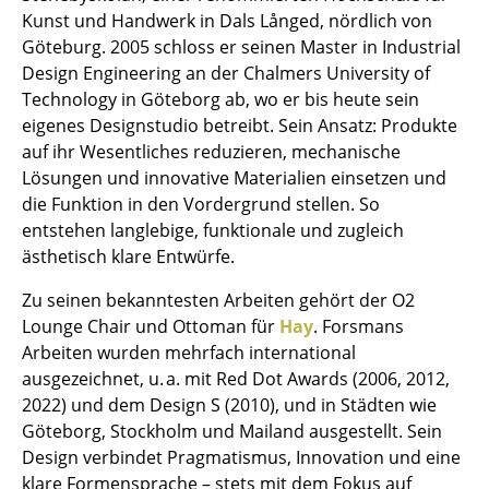
Kunst und Handwerk in Dals Långed, nördlich von
Einzelteile
Göteburg. 2005 schloss er seinen Master in Industrial
... alle Tische
Design Engineering an der Chalmers University of
Technology in Göteborg ab, wo er bis heute sein
Aufbewahren
eigenes Designstudio betreibt. Sein Ansatz: Produkte
auf ihr Wesentliches reduzieren, mechanische
Regale & Schränke
Lösungen und innovative Materialien einsetzen und
die Funktion in den Vordergrund stellen. So
Bücherregale
entstehen langlebige, funktionale und zugleich
Wandregale
ästhetisch klare Entwürfe.
Sideboards & Kommoden
Zu seinen bekanntesten Arbeiten gehört der O2
Lounge Chair und Ottoman für
Hay
. Forsmans
TV Möbel
Arbeiten wurden mehrfach international
ausgezeichnet, u. a. mit Red Dot Awards (2006, 2012,
Beistell- & Rollcontainer
2022) und dem Design S (2010), und in Städten wie
Barmöbel
Göteborg, Stockholm und Mailand ausgestellt. Sein
Design verbindet Pragmatismus, Innovation und eine
Garderoben
klare Formensprache – stets mit dem Fokus auf