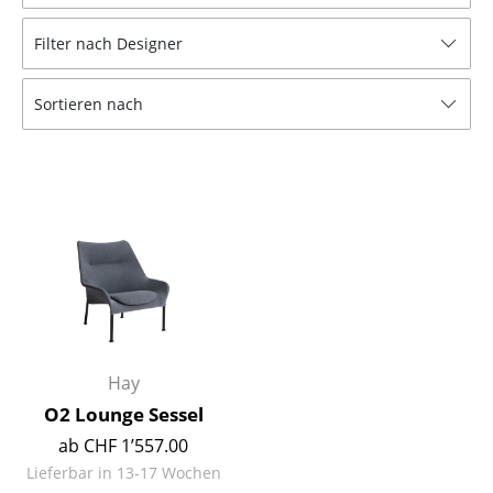
Hocker
Filter nach Designer
Bänke & Liegen
Sortieren nach
Sitzsäcke
Gartenstühle
Kinderstühle
Schaukelstühle
Bürodrehstühle
Konferenzstühle
Bürosessel
Hay
O2 Lounge Sessel
Einzelteile
ab CHF 1’557.00
... alle Sitzmöbel
Lieferbar in 13-17 Wochen