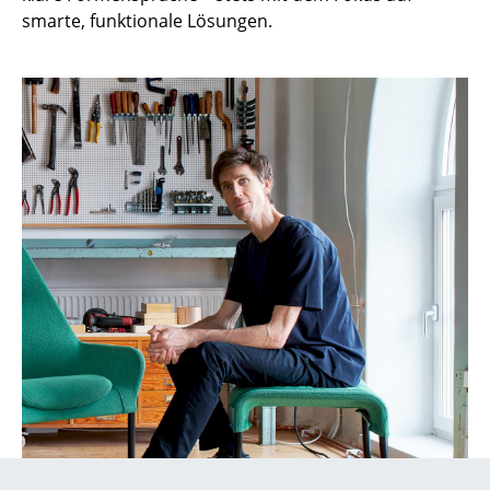
smarte, funktionale Lösungen.
Kleinaufbewahrung
Einzelteile
... alle Aufbewahrungsmöbel
Licht
Hängeleuchten & Deckenleuchten
Tischleuchten
Schreibtischleuchten
Stehleuchten & Leseleuchten
Bodenleuchten
Wandleuchten
Outdoor-Leuchten