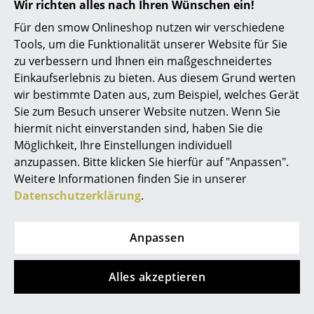
Wir richten alles nach Ihren Wünschen ein!
Akkuleuchten
Für den smow Onlineshop nutzen wir verschiedene
Designer Jonas Forsman
... alle Leuchten
Tools, um die Funktionalität unserer Website für Sie
zu verbessern und Ihnen ein maßgeschneidertes
Betten
Einkaufserlebnis zu bieten. Aus diesem Grund werten
wir bestimmte Daten aus, zum Beispiel, welches Gerät
Doppelbetten
Sie zum Besuch unserer Website nutzen. Wenn Sie
hiermit nicht einverstanden sind, haben Sie die
Einzelbetten
Möglichkeit, Ihre Einstellungen individuell
Stapelbetten
anzupassen. Bitte klicken Sie hierfür auf "Anpassen".
0800 15 60 00
Weitere Informationen finden Sie in unserer
Kinderbetten
Mo-Fr: 9-17 Uhr
Datenschutzerklärung
.
Nachttische & Bettzubehör
Anpassen
... alle Betten
Accessoires
Alles akzeptieren
Uhren