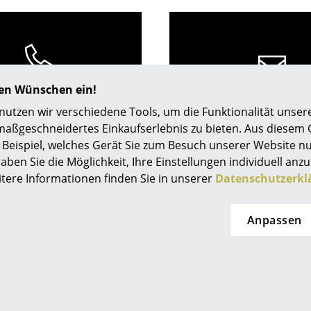
Richard Lampert
Ludwig Mies van der Rohe
Thonet
Marcel Breuer
USM Haller
Philippe Starck
Vitra
Verner Panton
... alle Hersteller A-Z
... alle Designer A-Z
0800 15 60 00
hren Wünschen ein!
service@smow.
Mo-Fr: 9-17 Uhr
tzen wir verschiedene Tools, um die Funktionalität unsere
Neu bei smow
maßgeschneidertes Einkaufserlebnis zu bieten. Aus diesem
Inspiration
Beispiel, welches Gerät Sie zum Besuch unserer Website nu
Special Editions
aben Sie die Möglichkeit, Ihre Einstellungen individuell anzu
Designklassiker
itere Informationen finden Sie in unserer
Datenschutzerkl
Frauen im Design
Bauhaus Design
Anpassen
Midcentury Design
Skandinavisches De
Italienisches Design
eten Ihnen
smow Store
Nachhaltiges Desig
Natürliche Material
enlosen Versand nach
Solothurn