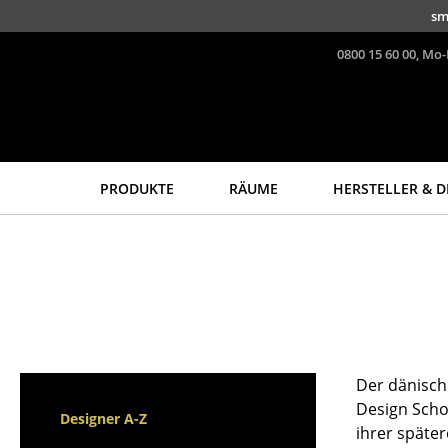
Direkt zum Inhalt
sm
0800 15 60 00, Mo-
PRODUKTE
RÄUME
HERSTELLER & D
Sitzmöbel
Tische
Esszimmerstühle
Esstische
Sofas
Beistelltische
Sessel
Couchtische
Loungesessel
Schreibtische
Stühle
Sekretäre & PC-Tische
Der dänisch
Freischwinger
Konferenztische
Design Scho
Designer A-Z
ihrer später
Barhocker
Stehtische &