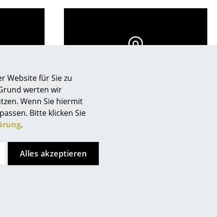
ch
Store vor Ort kontaktieren
r Website für Sie zu
 Grund werten wir
tzen. Wenn Sie hiermit
passen. Bitte klicken Sie
ärung
.
Alles akzeptieren
sign
Kundenurteile
n
ien