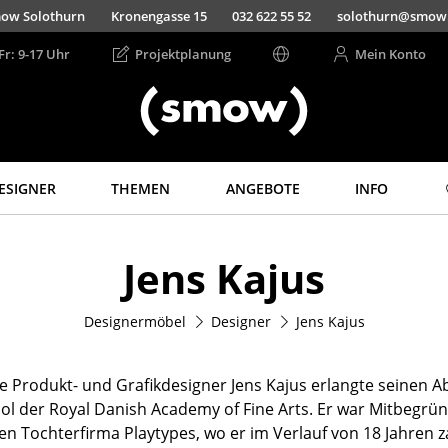
ow Solothurn
Kronengasse 15
032 622 55 52
solothurn@smow
Fr: 9-17 Uhr
Projektplanung
Mein Konto
ESIGNER
THEMEN
ANGEBOTE
INFO
Aufbewahren
Licht
Jens Kajus
Regale & Schränke
Hängeleuchten &
Deckenleuchten
Bücherregale
Tischleuchten
Designermöbel
Designer
Jens Kajus
Wandregale
Schreibtischleuchten
Sideboards &
Kommoden
Stehleuchten &
e Produkt- und Grafikdesigner Jens Kajus erlangte seinen 
Leseleuchten
TV Möbel
ol der Royal Danish Academy of Fine Arts. Er war Mitbegrü
Bodenleuchten
Beistell- &
en Tochterfirma Playtypes, wo er im Verlauf von 18 Jahren za
Rollcontainer
Wandleuchten