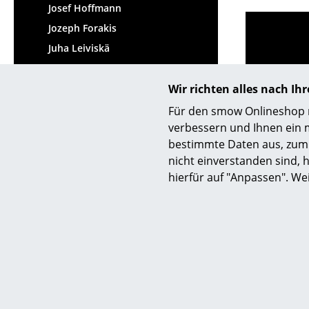
Josef Hoffmann
Jozeph Forakis
Juha Leiviskä
Julie Richoz
Wir richten alles nach I
Julien de Smedt
Julien Renault
Für den smow Onlineshop nu
verbessern und Ihnen ein 
Jumbo
bestimmte Daten aus, zum 
Jørgen Bækmark
nicht einverstanden sind, h
Jørgen Rasmussen
hierfür auf "Anpassen". We
Jørn Utzon
Hilfe & Service
Wir bi
Kontakt
Kost