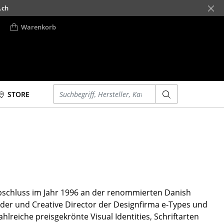
.ch
Warenkorb
Einen Suchbegriff eingeben
STORE
Betten
Accessoires
Doppelbetten
Uhren
Einzelbetten
Spiegel
Stapelbetten
Figuren & Miniaturen
Kinderbetten
Vasen
Nachttische &
Tabletts
Abschluss im Jahr 1996 an der renommierten Danish
Bettzubehör
Büroutensilien
nder und Creative Director der Designfirma e-Types und
... alle Betten
hlreiche preisgekrönte Visual Identities, Schriftarten
Aufbewahrungsboxen