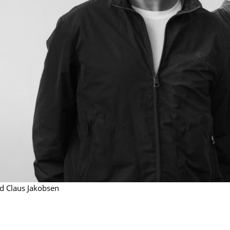
Kinderzimmer
Arbeitszimmer
Diele
Badezimmer
Stauraum
Balkon & Garten
Hersteller
Designer
Artemide
Alvar Aalto
Cassina
Arne Jacobsen
Fritz Hansen
Charles & Ray Eames
HAY
Eero Saarinen
Knoll International
Egon Eiermann
nd Claus Jakobsen
Louis Poulsen
Eileen Gray
Muuto
Jean Prouvé
Nils Holger Moormann
Le Corbusier