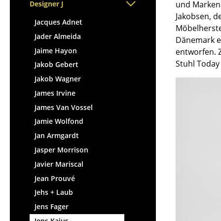
Stehpulte
und Markenk
Designer J
Hocker
Jakobsen, d
Kindertische
Bänke & Liegen
Jacques Adnet
Möbelherste
Gartentische
Sitzsäcke
Jader Almeida
Dänemark ent
Servierwagen
Gartenstühle
Jaime Hayon
entworfen. 
Einzelteile
Kinderstühle
Stuhl Today 
Jakob Gebert
... alle Tische
Schaukelstühle
Jakob Wagner
Bürodrehstühle
James Irvine
Konferenzstühle
James Van Vossel
Bürosessel
Jamie Wolfond
Einzelteile
Jan Armgardt
... alle Sitzmöbel
Jasper Morrison
Javier Mariscal
Jean Prouvé
Jehs + Laub
Jens Fager
Jens Kajus