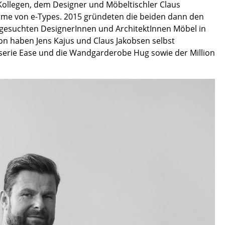
Kollegen, dem Designer und Möbeltischler Claus
Decken
äume von e-Types. 2015 gründeten die beiden dann den
Kissen
sgesuchten DesignerInnen und ArchitektInnen Möbel in
Teppiche
ion haben Jens Kajus und Claus Jakobsen selbst
Vorhänge
serie Ease und die Wandgarderobe Hug sowie der Million
... alle Accessoires
Büro
Arbeitsplatz
Management Büro
Konferenzraum