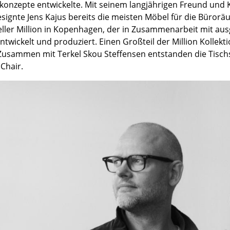
onzepte entwickelte. Mit seinem langjährigen Freund und 
Barmöbel
Outdoor-Leuchten
esignte Jens Kajus bereits die meisten Möbel für die Büror
Garderoben
Akkuleuchten
ller Million in Kopenhagen, der in Zusammenarbeit mit au
Kleinaufbewahrung
... alle Leuchten
wickelt und produziert. Einen Großteil der Million Kollekt
Zusammen mit Terkel Skou Steffensen entstanden die Tisch
Einzelteile
Chair.
... alle Aufbewahrungsmöbel
USM Haller Konfigurator
Zuhause
Wohnzimmer
Esszimmer
Schlafzimmer