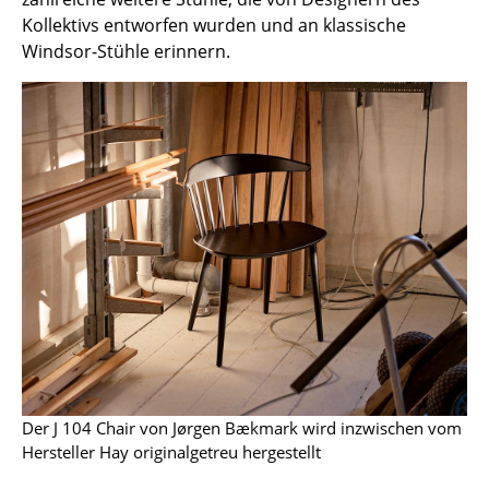
Einzelteile
Kollektivs entworfen wurden und an klassische
Windsor-Stühle erinnern.
... alle Tische
Aufbewahren
Regale & Schränke
Bücherregale
Wandregale
Sideboards & Kommoden
TV Möbel
Beistell- & Rollcontainer
Barmöbel
Der J 104 Chair von Jørgen Bækmark wird inzwischen vom
Hersteller Hay originalgetreu hergestellt
Garderoben