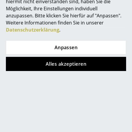
hiermit nicht einverstanden sind, haben Sie die
Akkuleuchten
Möglichkeit, Ihre Einstellungen individuell
anzupassen. Bitte klicken Sie hierfür auf "Anpassen".
... alle Leuchten
Weitere Informationen finden Sie in unserer
Datenschutzerklärung
.
Betten
Doppelbetten
Anpassen
Einzelbetten
Store vor Ort kontaktieren
Alles akzeptieren
Stapelbetten
Kinderbetten
Nachttische & Bettzubehör
... alle Betten
Accessoires
Uhren
Hilfe & Service