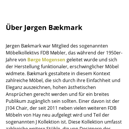
Tische
Esstische
Über Jørgen Bækmark
Beistelltische
Couchtische
Jørgen Bækmark war Mitglied des sogenannten
Möbelkollektivs FDB Møbler, das während der 1950er-
Schreibtische
Jahre von
Børge Mogensen
geleitet wurde und sich
Sekretäre & PC-Tische
der Herstellung funktionaler, erschwinglicher Möbel
widmete. Bækmark gestaltete in diesem Kontext
Konferenztische
zahlreiche Möbel, die sich durch ihre Einfachheit und
Eleganz auszeichnen, hohen ästhetischen
Stehtische & Stehpulte
Ansprüchen gerecht werden und für ein breites
Kindertische
Publikum zugänglich sein sollten. Einer davon ist der
J104 Chair, der seit 2011 neben vielen weiteren FDB
Gartentische
Möbeln von Hay neu aufgelegt wird und Teil der
sogenannten J Kollektion ist. Diese Kollektion umfasst
Servierwagen
zahlreiche weitere Stühle, die von Designern des