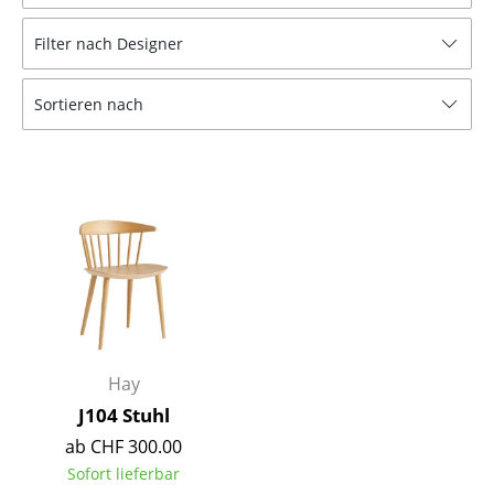
Hocker
Filter nach Designer
Bänke & Liegen
Sortieren nach
Sitzsäcke
Gartenstühle
Kinderstühle
Schaukelstühle
Bürodrehstühle
Konferenzstühle
Bürosessel
Hay
J104 Stuhl
Einzelteile
ab CHF 300.00
... alle Sitzmöbel
Sofort lieferbar