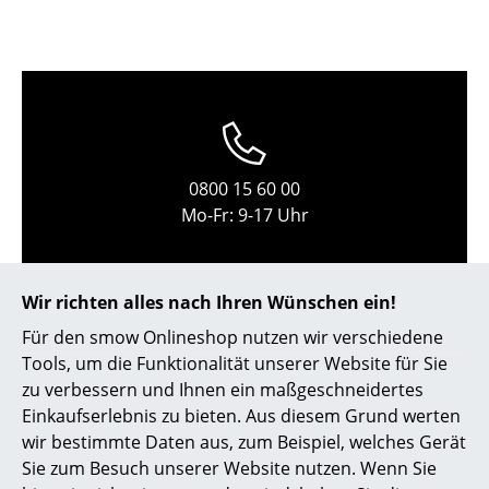
Kleinaufbewahrung
Einzelteile
... alle Aufbewahrungsmöbel
Licht
0800 15 60 00
Hängeleuchten & Deckenleuchten
Mo-Fr: 9-17 Uhr
Tischleuchten
Schreibtischleuchten
Wir richten alles nach Ihren Wünschen ein!
Stehleuchten & Leseleuchten
Für den smow Onlineshop nutzen wir verschiedene
Tools, um die Funktionalität unserer Website für Sie
Bodenleuchten
zu verbessern und Ihnen ein maßgeschneidertes
Einkaufserlebnis zu bieten. Aus diesem Grund werten
Wandleuchten
wir bestimmte Daten aus, zum Beispiel, welches Gerät
service@smow.ch
Outdoor-Leuchten
Sie zum Besuch unserer Website nutzen. Wenn Sie