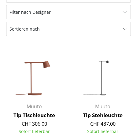
Hocker
Filter nach Designer
Bänke & Liegen
Sortieren nach
Sitzsäcke
Gartenstühle
Kinderstühle
Schaukelstühle
Bürodrehstühle
Konferenzstühle
Bürosessel
Muuto
Muuto
Tip Tischleuchte
Tip Stehleuchte
Einzelteile
CHF 306.00
CHF 487.00
... alle Sitzmöbel
Sofort lieferbar
Sofort lieferbar