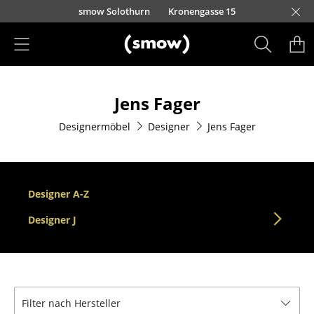
Direkt zum Inhalt
smow Solothurn
Kronengasse 15
Produkte
Jens Fager
Sitzmöbel
Designermöbel
Designer
Jens Fager
Esszimmerstühle
Sofas
Sessel
Designer A-Z
Loungesessel
Designer J
Stühle
Freischwinger
Filter nach Hersteller
Barhocker