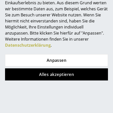
Einkaufserlebnis zu bieten. Aus diesem Grund werten
Spiegel
wir bestimmte Daten aus, zum Beispiel, welches Gerät
Sie zum Besuch unserer Website nutzen. Wenn Sie
Figuren & Miniaturen
Muuto Grain Pendelleuchte
hiermit nicht einverstanden sind, haben Sie die
Vasen
Möglichkeit, Ihre Einstellungen individuell
anzupassen. Bitte klicken Sie hierfür auf "Anpassen".
Tabletts
Weitere Informationen finden Sie in unserer
Datenschutzerklärung
.
Büroutensilien
Aufbewahrungsboxen
Anpassen
Decken
Alles akzeptieren
Kissen
Teppiche
Vorhänge
... alle Accessoires