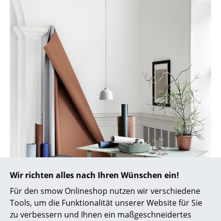
Akkuleuchten
... alle Leuchten
Betten
Doppelbetten
Einzelbetten
Stapelbetten
Kinderbetten
Nachttische & Bettzubehör
... alle Betten
Wir richten alles nach Ihren Wünschen ein!
Für den smow Onlineshop nutzen wir verschiedene
Accessoires
Tools, um die Funktionalität unserer Website für Sie
Uhren
zu verbessern und Ihnen ein maßgeschneidertes