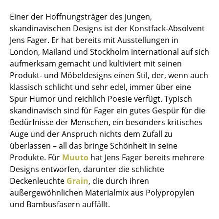
Einzelteile
Einer der Hoffnungsträger des jungen,
skandinavischen Designs ist der Konstfack-Absolvent
... alle Tische
Jens Fager. Er hat bereits mit Ausstellungen in
London, Mailand und Stockholm international auf sich
Aufbewahren
aufmerksam gemacht und kultiviert mit seinen
Regale & Schränke
Produkt- und Möbeldesigns einen Stil, der, wenn auch
klassisch schlicht und sehr edel, immer über eine
Bücherregale
Spur Humor und reichlich Poesie verfügt. Typisch
skandinavisch sind für Fager ein gutes Gespür für die
Wandregale
Bedürfnisse der Menschen, ein besonders kritisches
Sideboards & Kommoden
Auge und der Anspruch nichts dem Zufall zu
überlassen – all das bringe Schönheit in seine
TV Möbel
Produkte. Für
Muuto
hat Jens Fager bereits mehrere
Designs entworfen, darunter die schlichte
Beistell- & Rollcontainer
Deckenleuchte
Grain
, die durch ihren
Barmöbel
außergewöhnlichen Materialmix aus Polypropylen
und Bambusfasern auffällt.
Garderoben