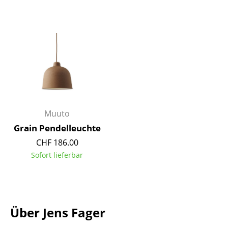
Tische
Esstische
Beistelltische
Couchtische
Schreibtische
Muuto
Sekretäre & PC-Tische
Grain Pendelleuchte
Konferenztische
CHF 186.00
Sofort lieferbar
Stehtische & Stehpulte
Kindertische
Gartentische
Über Jens Fager
Servierwagen