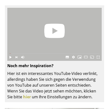
Kleinaufbewahrung
Einzelteile
... alle Aufbewahrungsmöbel
Licht
Hängeleuchten & Deckenleuchten
Tischleuchten
Schreibtischleuchten
Noch mehr Inspiration?
Hier ist ein interessantes YouTube-Video verlinkt,
Stehleuchten & Leseleuchten
allerdings haben Sie sich gegen die Verwendung
Bodenleuchten
von YouTube auf unseren Seiten entschieden.
Wenn Sie das Video jetzt sehen möchten, klicken
Wandleuchten
Sie bitte
hier
um Ihre Einstellungen zu ändern.
Outdoor-Leuchten