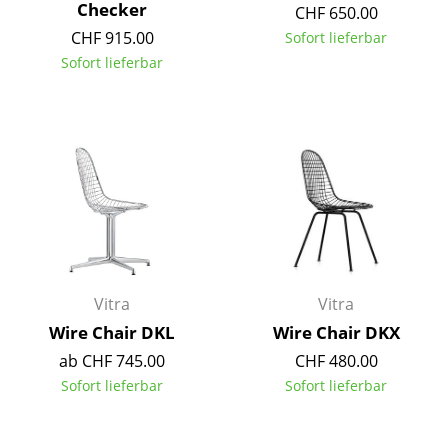
Checker
CHF 650.00
Einzelteile
CHF 915.00
Sofort lieferbar
... alle Tische
Sofort lieferbar
Aufbewahren
Regale & Schränke
Bücherregale
Wandregale
Sideboards & Kommoden
Vitra
Vitra
TV Möbel
Wire Chair DKL
Wire Chair DKX
Beistell- & Rollcontainer
ab CHF 745.00
CHF 480.00
Sofort lieferbar
Sofort lieferbar
Barmöbel
Garderoben