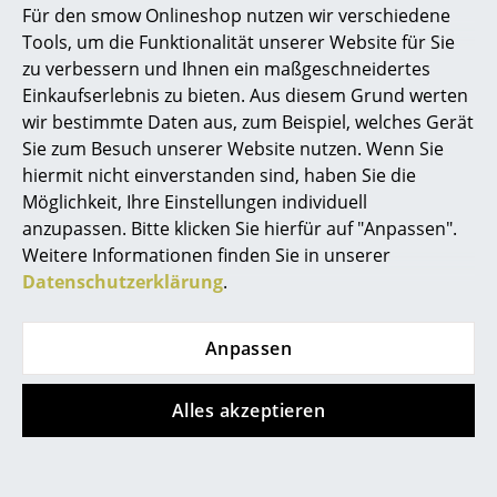
spielerischen Design der Sitzschale und der Textilien
Für den smow Onlineshop nutzen wir verschiedene
Marcel Breuer
den künstlerisch-ästhetischen Teil. Beide Disziplinen
Tools, um die Funktionalität unserer Website für Sie
flossen ausgewogen in das Design ein, was
zu verbessern und Ihnen ein maßgeschneidertes
Philippe Starck
charakteristisch für die Philosophie der Eames' war.
Einkaufserlebnis zu bieten. Aus diesem Grund werten
Die revolutionären Designklassiker des Paares, die im
wir bestimmte Daten aus, zum Beispiel, welches Gerät
Verner Panton
gesamten Wohnbereich und teilweise sogar im
Sie zum Besuch unserer Website nutzen. Wenn Sie
... alle Designer A-Z
Außenbereich eingesetzt werden können, verhalfen
hiermit nicht einverstanden sind, haben Sie die
Herman Miller zu seinem Status als Weltmarktführer
Möglichkeit, Ihre Einstellungen individuell
für
Büro-
und Wohnmöbel. Mit ihren legendären
anzupassen. Bitte klicken Sie hierfür auf "Anpassen".
Themen
Möbeln, Videos, Fotografien,
Textilien
und dem
Weitere Informationen finden Sie in unserer
Neu bei smow
Eames House trugen die Eames wie kaum ein anderer
Datenschutzerklärung
.
Designer zur Geschichte des Möbeldesigns bei und
Inspiration
wurden zum einflussreichsten Designerpaar des 20.
Anpassen
Jahrhunderts. Bis zu Charles' Tod am 21. August 1978
Special Editions
gestaltete das Paar seine Entwürfe. Danach schloss
Designklassiker
Alles akzeptieren
Ray das Eames Office und starb auf den Tag genau
zehn Jahre später, am 21. August 1988.
Frauen im Design