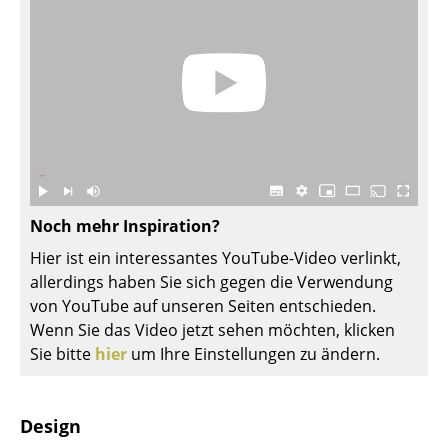
Akkuleuchten
... alle Leuchten
Betten
Doppelbetten
Einzelbetten
Noch mehr Inspiration?
Stapelbetten
Hier ist ein interessantes YouTube-Video verlinkt,
Kinderbetten
allerdings haben Sie sich gegen die Verwendung
von YouTube auf unseren Seiten entschieden.
Nachttische & Bettzubehör
Wenn Sie das Video jetzt sehen möchten, klicken
... alle Betten
Sie bitte
hier
um Ihre Einstellungen zu ändern.
Accessoires
Design
Uhren