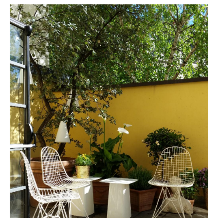
Räume
Zuhause
Wohnzimmer
Esszimmer
Schlafzimmer
Kinderzimmer
Arbeitszimmer
Diele
Badezimmer
Stauraum
Balkon & Garten