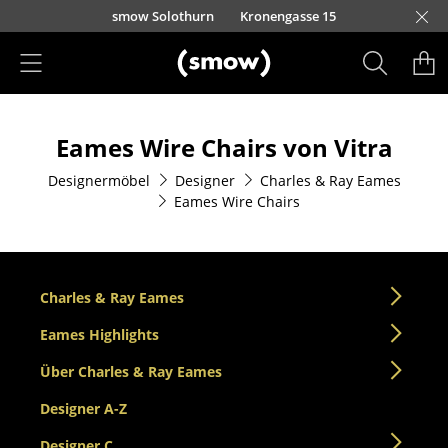
Direkt zum Inhalt
smow Solothurn
Kronengasse 15
Produkte
Eames Wire Chairs von Vitra
Sitzmöbel
Designermöbel
Designer
Charles & Ray Eames
Esszimmerstühle
Eames Wire Chairs
Sofas
Sessel
Charles & Ray Eames
Loungesessel
Eames Highlights
Stühle
Über Charles & Ray Eames
Freischwinger
Designer A-Z
Barhocker
Designer C