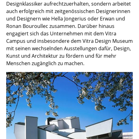
Artemide
Designklassiker aufrechtzuerhalten, sondern arbeitet
auch erfolgreich mit zeitgenössischen Designerinnen
Cassina
und Designern wie Hella Jongerius oder Erwan und
Fritz Hansen
Ronan Bouroullec zusammen. Darüber hinaus
engagiert sich das Unternehmen mit dem Vitra
HAY
Campus und insbesondere dem Vitra Design Museum
mit seinen wechselnden Ausstellungen dafür, Design,
Knoll International
Kunst und Architektur zu fördern und für mehr
Louis Poulsen
Menschen zugänglich zu machen.
Muuto
Nils Holger Moormann
Richard Lampert
Thonet
USM Haller
Vitra