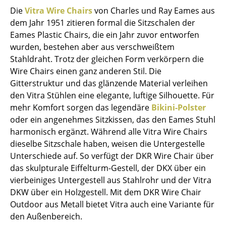
Die
Vitra Wire Chairs
von Charles und Ray Eames aus
Spiegel
dem Jahr 1951 zitieren formal die Sitzschalen der
Figuren & Miniaturen
Eames Plastic Chairs, die ein Jahr zuvor entworfen
wurden, bestehen aber aus verschweißtem
Vasen
Stahldraht. Trotz der gleichen Form verkörpern die
Wire Chairs einen ganz anderen Stil. Die
Tabletts
Gitterstruktur und das glänzende Material verleihen
Büroutensilien
den Vitra Stühlen eine elegante, luftige Silhouette. Für
mehr Komfort sorgen das legendäre
Bikini-Polster
Aufbewahrungsboxen
oder ein angenehmes Sitzkissen, das den Eames Stuhl
harmonisch ergänzt. Während alle Vitra Wire Chairs
Decken
dieselbe Sitzschale haben, weisen die Untergestelle
Kissen
Unterschiede auf. So verfügt der DKR Wire Chair über
das skulpturale Eiffelturm-Gestell, der DKX über ein
Teppiche
vierbeiniges Untergestell aus Stahlrohr und der Vitra
DKW über ein Holzgestell. Mit dem DKR Wire Chair
Vorhänge
Outdoor aus Metall bietet Vitra auch eine Variante für
... alle Accessoires
den Außenbereich.