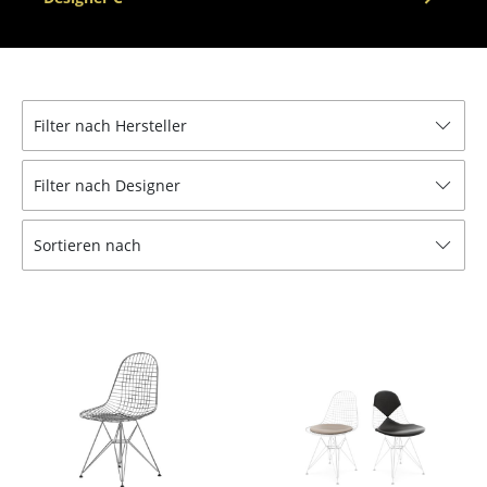
Hocker
Bänke & Liegen
Sitzsäcke
Filter nach Hersteller
Gartenstühle
Filter nach Designer
Kinderstühle
Sortieren nach
Schaukelstühle
Bürodrehstühle
Konferenzstühle
Bürosessel
Einzelteile
... alle Sitzmöbel