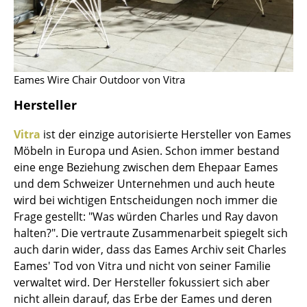
Büro
Arbeitsplatz
Management Büro
Eames Wire Chair Outdoor von Vitra
Hersteller
Konferenzraum
Empfang
Vitra
ist der einzige autorisierte Hersteller von Eames
Möbeln in Europa und Asien. Schon immer bestand
Cafeteria
eine enge Beziehung zwischen dem Ehepaar Eames
und dem Schweizer Unternehmen und auch heute
Branchenlösungen
wird bei wichtigen Entscheidungen noch immer die
Sicheres Arbeiten
Frage gestellt: "Was würden Charles und Ray davon
halten?". Die vertraute Zusammenarbeit spiegelt sich
auch darin wider, dass das Eames Archiv seit Charles
Hersteller & Designer
Eames' Tod von Vitra und nicht von seiner Familie
Hersteller
verwaltet wird. Der Hersteller fokussiert sich aber
nicht allein darauf, das Erbe der Eames und deren