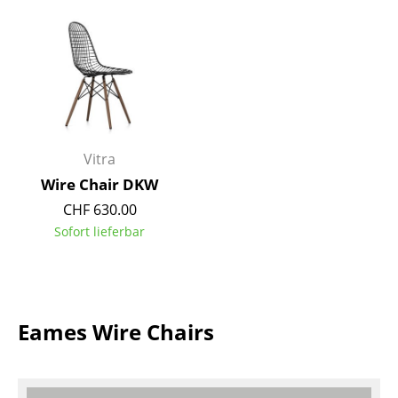
Kleinaufbewahrung
Einzelteile
... alle Aufbewahrungsmöbel
Licht
Vitra
Hängeleuchten & Deckenleuchten
Wire Chair DKW
Tischleuchten
CHF 630.00
Sofort lieferbar
Schreibtischleuchten
Stehleuchten & Leseleuchten
Bodenleuchten
Eames Wire Chairs
Wandleuchten
Outdoor-Leuchten