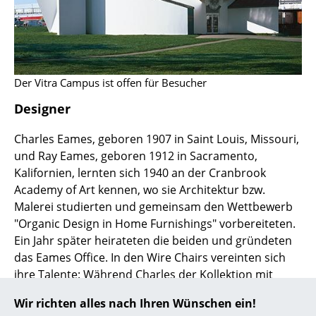
... alle Hersteller A-Z
Designer
Der Vitra Campus ist offen für Besucher
Alvar Aalto
Designer
Arne Jacobsen
Charles Eames, geboren 1907 in Saint Louis, Missouri,
Charles & Ray Eames
und Ray Eames, geboren 1912 in Sacramento,
Eero Saarinen
Kalifornien, lernten sich 1940 an der Cranbrook
Academy of Art kennen, wo sie Architektur bzw.
Egon Eiermann
Malerei studierten und gemeinsam den Wettbewerb
"Organic Design in Home Furnishings" vorbereiteten.
Eileen Gray
Ein Jahr später heirateten die beiden und gründeten
Jean Prouvé
das Eames Office. In den Wire Chairs vereinten sich
ihre Talente: Während Charles der Kollektion mit
Le Corbusier
einem neuen Herstellungsverfahren technisch-
Wir richten alles nach Ihren Wünschen ein!
rationalen Input gab, übernahm Ray mit dem
Ludwig Mies van der Rohe