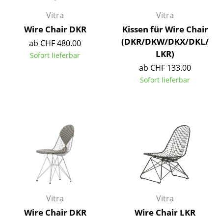
Tische
Vitra
Vitra
Wire Chair DKR
Kissen für Wire Chair
Esstische
(DKR/DKW/DKX/DKL/
ab CHF 480.00
Beistelltische
LKR)
Sofort lieferbar
ab CHF 133.00
Couchtische
Sofort lieferbar
Schreibtische
Sekretäre & PC-Tische
Konferenztische
Stehtische & Stehpulte
Kindertische
Gartentische
Vitra
Vitra
Servierwagen
Wire Chair DKR
Wire Chair LKR