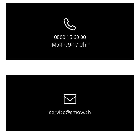
Einzelteile
... alle Tische
Aufbewahren
0800 15 60 00
Mo-Fr: 9-17 Uhr
Regale & Schränke
Bücherregale
Wandregale
Sideboards & Kommoden
TV Möbel
Beistell- & Rollcontainer
service@smow.ch
Barmöbel
Garderoben