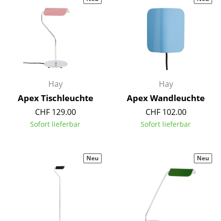
Hocker
Bänke & Liegen
Sitzsäcke
Gartenstühle
Hay
Hay
Kinderstühle
Apex Tischleuchte
Apex Wandleuchte
Schaukelstühle
CHF 129.00
CHF 102.00
Sofort lieferbar
Sofort lieferbar
Bürodrehstühle
Konferenzstühle
Neu
Neu
Bürosessel
Einzelteile
... alle Sitzmöbel