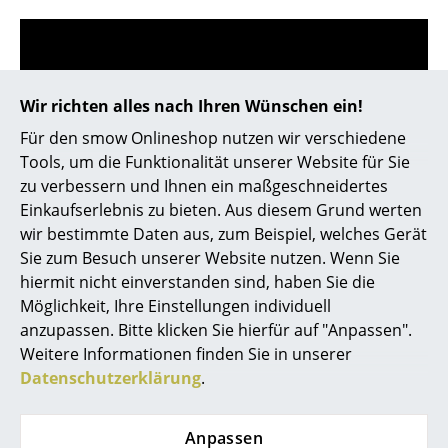
Kleinaufbewahrung
Einzelteile
... alle Aufbewahrungsmöbel
Wir richten alles nach Ihren Wünschen ein!
Für den smow Onlineshop nutzen wir verschiedene
Store vor Ort kontaktieren
Licht
Tools, um die Funktionalität unserer Website für Sie
zu verbessern und Ihnen ein maßgeschneidertes
Hängeleuchten & Deckenleuchten
Einkaufserlebnis zu bieten. Aus diesem Grund werten
Tischleuchten
wir bestimmte Daten aus, zum Beispiel, welches Gerät
Sie zum Besuch unserer Website nutzen. Wenn Sie
Schreibtischleuchten
hiermit nicht einverstanden sind, haben Sie die
Möglichkeit, Ihre Einstellungen individuell
Stehleuchten & Leseleuchten
anzupassen. Bitte klicken Sie hierfür auf "Anpassen".
Bodenleuchten
Weitere Informationen finden Sie in unserer
Datenschutzerklärung
.
Wandleuchten
Hilfe & Service
Kontakt
Outdoor-Leuchten
Anpassen
Bezahlung