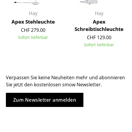
Tische
Hay
Hay
Esstische
Apex Stehleuchte
Apex
Schreibtischleuchte
CHF 279.00
Beistelltische
CHF 129.00
Sofort lieferbar
Couchtische
Sofort lieferbar
Schreibtische
Sekretäre & PC-Tische
Verpassen Sie keine Neuheiten mehr und abonnieren
Konferenztische
Sie jetzt den kostenlosen smow Newsletter.
Stehtische & Stehpulte
Zum Newsletter anmelden
Kindertische
Gartentische
Servierwagen