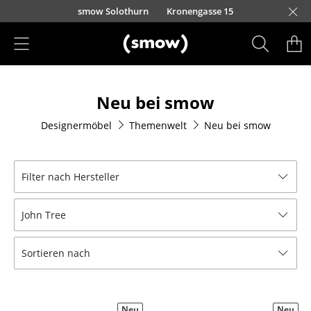
Direkt zum Inhalt
smow Solothurn
Kronengasse 15
Produkte
Neu bei smow
Sitzmöbel
Designermöbel
Themenwelt
Neu bei smow
Esszimmerstühle
Sofas
Filter nach Hersteller
Sessel
John Tree
Loungesessel
Stühle
Sortieren nach
Freischwinger
Barhocker
Neu
Neu