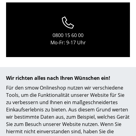
Kleinaufbewahrung
Einzelteile
... alle Aufbewahrungsmöbel
0800 15 60 00
Mo-Fr: 9-17 Uhr
Licht
Hängeleuchten & Deckenleuchten
Tischleuchten
Wir richten alles nach Ihren Wünschen ein!
Schreibtischleuchten
Für den smow Onlineshop nutzen wir verschiedene
Stehleuchten & Leseleuchten
Tools, um die Funktionalität unserer Website für Sie
zu verbessern und Ihnen ein maßgeschneidertes
Bodenleuchten
service@smow.ch
Einkaufserlebnis zu bieten. Aus diesem Grund werten
wir bestimmte Daten aus, zum Beispiel, welches Gerät
Wandleuchten
Sie zum Besuch unserer Website nutzen. Wenn Sie
Outdoor-Leuchten
hiermit nicht einverstanden sind, haben Sie die