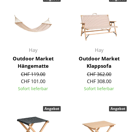
Hocker
Bänke & Liegen
Sitzsäcke
Gartenstühle
Hay
Hay
Kinderstühle
Outdoor Market
Outdoor Market
Hängematte
Klappsofa
Schaukelstühle
CHF 119.00
CHF 362.00
Bürodrehstühle
CHF 101.00
CHF 308.00
Sofort lieferbar
Sofort lieferbar
Konferenzstühle
Bürosessel
Angebot
Angebot
Einzelteile
... alle Sitzmöbel