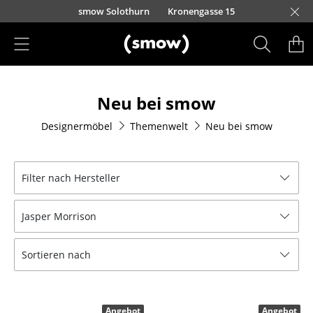
Direkt zum Inhalt
smow Solothurn
Kronengasse 15
Produkte
Neu bei smow
Sitzmöbel
Designermöbel
Themenwelt
Neu bei smow
Esszimmerstühle
Sofas
Filter nach Hersteller
Sessel
Jasper Morrison
Loungesessel
Stühle
Sortieren nach
Freischwinger
Barhocker
Angebot
Angebot