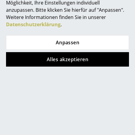
Möglichkeit, Ihre Einstellungen individuell
Akkuleuchten
anzupassen. Bitte klicken Sie hierfür auf "Anpassen".
Weitere Informationen finden Sie in unserer
... alle Leuchten
Datenschutzerklärung
.
Betten
Store vor Ort kontaktieren
Anpassen
Doppelbetten
Einzelbetten
Alles akzeptieren
Stapelbetten
Kinderbetten
Nachttische & Bettzubehör
... alle Betten
Hilfe & Service
Accessoires
Kontakt
Uhren
Bezahlung