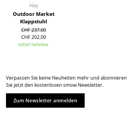
Hay
Einzelteile
Outdoor Market
... alle Tische
Klappstuhl
CHF 237.00
Aufbewahren
CHF 202.00
Regale & Schränke
Sofort lieferbar
Bücherregale
Wandregale
Verpassen Sie keine Neuheiten mehr und abonnieren
Sideboards & Kommoden
Sie jetzt den kostenlosen smow Newsletter.
TV Möbel
Zum Newsletter anmelden
Beistell- & Rollcontainer
Barmöbel
Garderoben