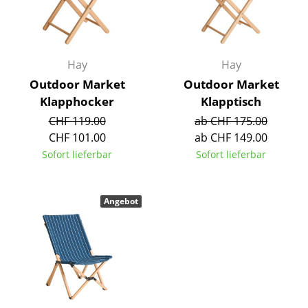
Tische
Esstische
Hay
Hay
Beistelltische
Outdoor Market
Outdoor Market
Couchtische
Klapphocker
Klapptisch
CHF 119.00
ab CHF 175.00
Schreibtische
CHF 101.00
ab CHF 149.00
Sofort lieferbar
Sofort lieferbar
Sekretäre & PC-Tische
Konferenztische
Angebot
Stehtische & Stehpulte
Kindertische
Gartentische
Servierwagen