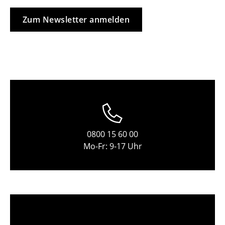
Tische
Zum Newsletter anmelden
Esstische
Beistelltische
Couchtische
Schreibtische
Sekretäre & PC-Tische
Konferenztische
0800 15 60 00
Mo-Fr: 9-17 Uhr
Stehtische & Stehpulte
Kindertische
Gartentische
Servierwagen