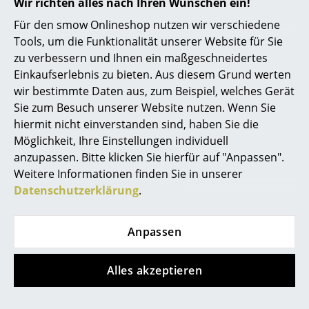
Wir richten alles nach Ihren Wünschen ein!
Kleinaufbewahrung
Für den smow Onlineshop nutzen wir verschiedene
Einzelteile
Tools, um die Funktionalität unserer Website für Sie
zu verbessern und Ihnen ein maßgeschneidertes
Hilfe & Service
... alle Aufbewahrungsmöbel
Einkaufserlebnis zu bieten. Aus diesem Grund werten
Kontakt
wir bestimmte Daten aus, zum Beispiel, welches Gerät
Licht
Bezahlung
Sie zum Besuch unserer Website nutzen. Wenn Sie
Versand
hiermit nicht einverstanden sind, haben Sie die
Hängeleuchten & Deckenleuchten
FAQ
Möglichkeit, Ihre Einstellungen individuell
Rückgabe & Umtausch
Tischleuchten
anzupassen. Bitte klicken Sie hierfür auf "Anpassen".
Weitere Informationen finden Sie in unserer
Unsere Vorteile auf einen Blick
Schreibtischleuchten
Datenschutzerklärung
.
USM Anfertigung nach Maß
Stehleuchten & Leseleuchten
Wir bieten Ihnen
Anpassen
Bodenleuchten
Kostenlosen Versand nach Deutschland
Schnelle Lieferung
Wandleuchten
Alles akzeptieren
30 Tage Rückgaberecht
Outdoor-Leuchten
Persönliche Ansprechpartner