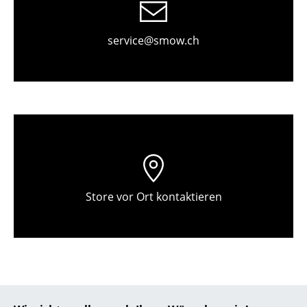
Einzelteile
... alle Tische
service@smow.ch
Aufbewahren
Regale & Schränke
Bücherregale
Wandregale
Sideboards & Kommoden
Store vor Ort kontaktieren
TV Möbel
Beistell- & Rollcontainer
Barmöbel
Garderoben