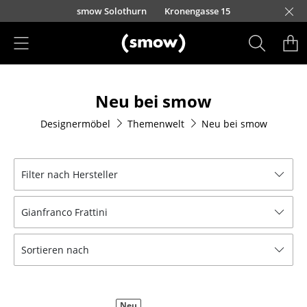
Direkt zum Inhalt
smow Solothurn
Kronengasse 15
Produkte
Neu bei smow
Sitzmöbel
Designermöbel
Themenwelt
Neu bei smow
Esszimmerstühle
Sofas
Filter nach Hersteller
Sessel
Gianfranco Frattini
Loungesessel
Stühle
Sortieren nach
Freischwinger
Barhocker
Neu