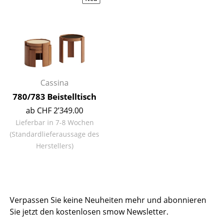
Hocker
Bänke & Liegen
Sitzsäcke
Gartenstühle
Cassina
Kinderstühle
780/783 Beistelltisch
Schaukelstühle
ab CHF 2’349.00
Lieferbar in 7-8 Wochen
Bürodrehstühle
(Standardlieferaussage des
Herstellers)
Konferenzstühle
Bürosessel
Einzelteile
Verpassen Sie keine Neuheiten mehr und abonnieren
... alle Sitzmöbel
Sie jetzt den kostenlosen smow Newsletter.