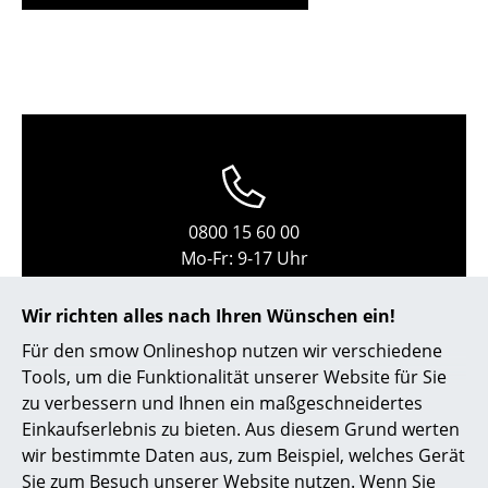
Kleinaufbewahrung
Einzelteile
... alle Aufbewahrungsmöbel
Licht
Hängeleuchten & Deckenleuchten
0800 15 60 00
Tischleuchten
Mo-Fr: 9-17 Uhr
Schreibtischleuchten
Wir richten alles nach Ihren Wünschen ein!
Stehleuchten & Leseleuchten
Für den smow Onlineshop nutzen wir verschiedene
Tools, um die Funktionalität unserer Website für Sie
Bodenleuchten
zu verbessern und Ihnen ein maßgeschneidertes
Wandleuchten
Einkaufserlebnis zu bieten. Aus diesem Grund werten
wir bestimmte Daten aus, zum Beispiel, welches Gerät
Outdoor-Leuchten
Sie zum Besuch unserer Website nutzen. Wenn Sie