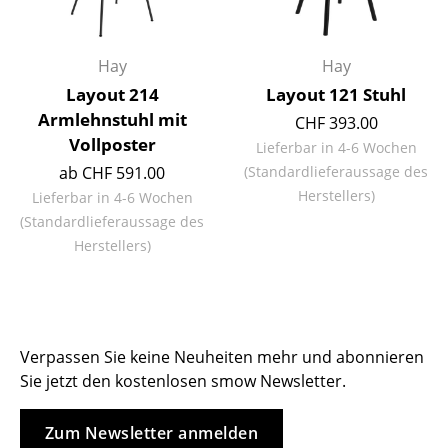
Einzelteile
... alle Tische
Hay
Hay
Layout 214
Layout 121 Stuhl
Aufbewahren
Armlehnstuhl mit
CHF 393.00
Vollposter
Regale & Schränke
Lieferbar in 4-6 Wochen
ab CHF 591.00
(Standardlieferaussage des
Bücherregale
Herstellers)
Lieferbar in 4-6 Wochen
(Standardlieferaussage des
Wandregale
Herstellers)
Sideboards & Kommoden
TV Möbel
Beistell- & Rollcontainer
Verpassen Sie keine Neuheiten mehr und abonnieren
Sie jetzt den kostenlosen smow Newsletter.
Barmöbel
Garderoben
Zum Newsletter anmelden