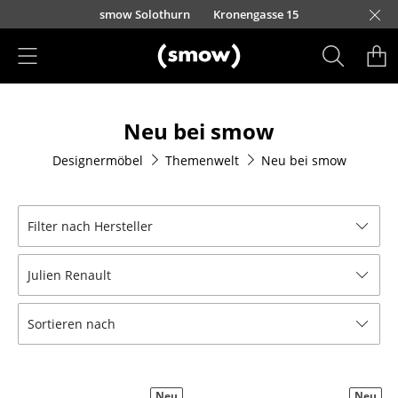
Direkt zum Inhalt
smow Solothurn
Kronengasse 15
Produkte
Neu bei smow
Sitzmöbel
Designermöbel
Themenwelt
Neu bei smow
Esszimmerstühle
Sofas
Filter nach Hersteller
Sessel
Julien Renault
Loungesessel
Stühle
Sortieren nach
Freischwinger
Barhocker
Neu
Neu