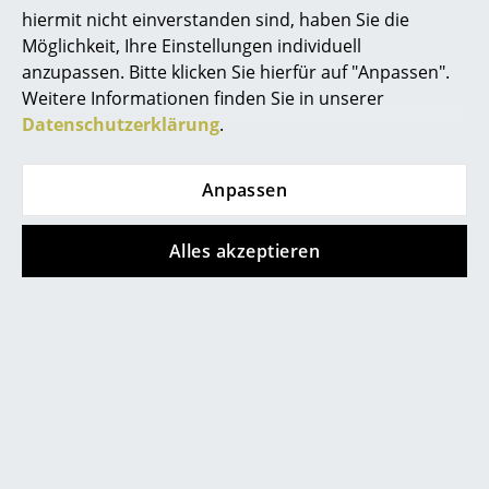
service@smow.ch
hiermit nicht einverstanden sind, haben Sie die
Akkuleuchten
Möglichkeit, Ihre Einstellungen individuell
... alle Leuchten
anzupassen. Bitte klicken Sie hierfür auf "Anpassen".
Weitere Informationen finden Sie in unserer
Betten
Datenschutzerklärung
.
Doppelbetten
Anpassen
Einzelbetten
Stapelbetten
Alles akzeptieren
Store vor Ort kontaktieren
Kinderbetten
Nachttische & Bettzubehör
... alle Betten
Accessoires
Uhren