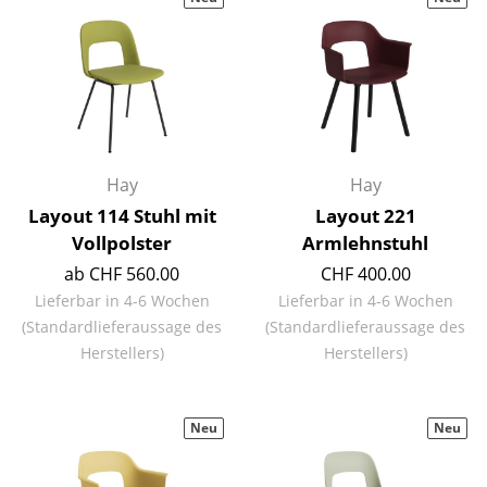
Hocker
Bänke & Liegen
Sitzsäcke
Gartenstühle
Hay
Hay
Kinderstühle
Layout 114 Stuhl mit
Layout 221
Vollpolster
Armlehnstuhl
Schaukelstühle
ab CHF 560.00
CHF 400.00
Bürodrehstühle
Lieferbar in 4-6 Wochen
Lieferbar in 4-6 Wochen
(Standardlieferaussage des
(Standardlieferaussage des
Konferenzstühle
Herstellers)
Herstellers)
Bürosessel
Einzelteile
Neu
Neu
... alle Sitzmöbel