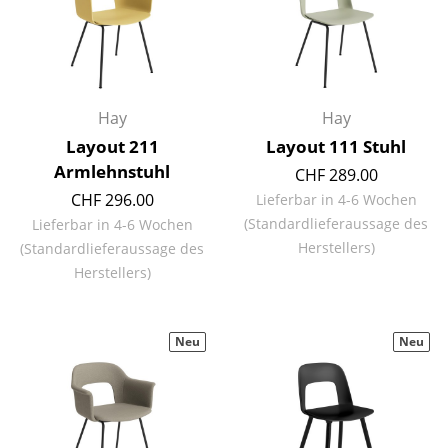
Tische
Esstische
Beistelltische
Hay
Hay
Layout 211
Layout 111 Stuhl
Couchtische
Armlehnstuhl
CHF 289.00
Schreibtische
CHF 296.00
Lieferbar in 4-6 Wochen
(Standardlieferaussage des
Lieferbar in 4-6 Wochen
Sekretäre & PC-Tische
Herstellers)
(Standardlieferaussage des
Konferenztische
Herstellers)
Stehtische & Stehpulte
Neu
Neu
Kindertische
Gartentische
Servierwagen