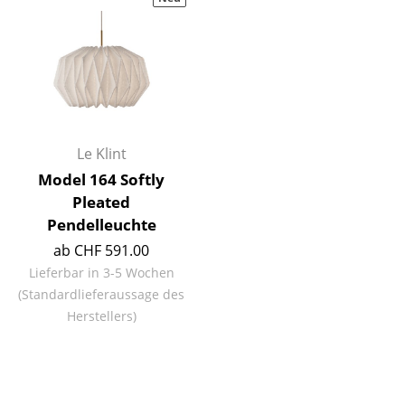
Hocker
Bänke & Liegen
Sitzsäcke
Gartenstühle
Le Klint
Kinderstühle
Model 164 Softly
Pleated
Schaukelstühle
Pendelleuchte
Bürodrehstühle
ab CHF 591.00
Lieferbar in 3-5 Wochen
Konferenzstühle
(Standardlieferaussage des
Bürosessel
Herstellers)
Einzelteile
... alle Sitzmöbel