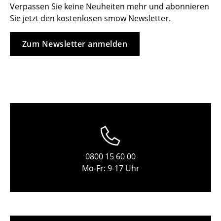
Verpassen Sie keine Neuheiten mehr und abonnieren
Tische
Sie jetzt den kostenlosen smow Newsletter.
Esstische
Zum Newsletter anmelden
Beistelltische
Couchtische
Schreibtische
Sekretäre & PC-Tische
Konferenztische
Stehtische & Stehpulte
0800 15 60 00
Mo-Fr: 9-17 Uhr
Kindertische
Gartentische
Servierwagen