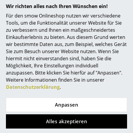
Kleinaufbewahrung
Wir richten alles nach Ihren Wünschen ein!
Für den smow Onlineshop nutzen wir verschiedene
Einzelteile
Tools, um die Funktionalität unserer Website für Sie
... alle Aufbewahrungsmöbel
zu verbessern und Ihnen ein maßgeschneidertes
Einkaufserlebnis zu bieten. Aus diesem Grund werten
Hilfe & Service
Licht
wir bestimmte Daten aus, zum Beispiel, welches Gerät
Kontakt
Sie zum Besuch unserer Website nutzen. Wenn Sie
Hängeleuchten & Deckenleuchten
hiermit nicht einverstanden sind, haben Sie die
Bezahlung
Möglichkeit, Ihre Einstellungen individuell
Versand
Tischleuchten
anzupassen. Bitte klicken Sie hierfür auf "Anpassen".
FAQ
Schreibtischleuchten
Weitere Informationen finden Sie in unserer
Rückgabe & Umtausch
Datenschutzerklärung
.
Unsere Vorteile auf einen Blick
Stehleuchten & Leseleuchten
USM Anfertigung nach Maß
Bodenleuchten
Anpassen
Wir bieten Ihnen
Wandleuchten
Kostenlosen Versand nach Deutschland
Alles akzeptieren
Outdoor-Leuchten
Schnelle Lieferung