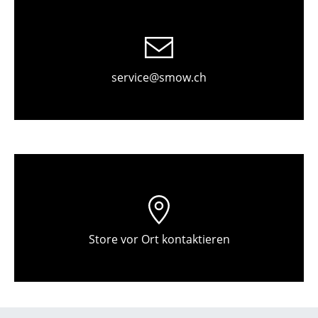
Einzelteile
... alle Tische
Aufbewahren
service@smow.ch
Regale & Schränke
Bücherregale
Wandregale
Sideboards & Kommoden
TV Möbel
Store vor Ort kontaktieren
Beistell- & Rollcontainer
Barmöbel
Garderoben