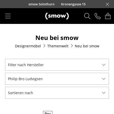
Direkt zum Inhalt
smow Solothurn
Kronengasse 15
Produkte
Neu bei smow
Sitzmöbel
Designermöbel
Themenwelt
Neu bei smow
Esszimmerstühle
Sofas
Filter nach Hersteller
Sessel
Philip Bro Ludvigsen
Loungesessel
Stühle
Sortieren nach
Freischwinger
Barhocker
Neu