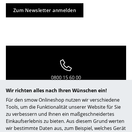
Kleinaufbewahrung
Zum Newsletter anmelden
Einzelteile
... alle Aufbewahrungsmöbel
Licht
Hängeleuchten & Deckenleuchten
Tischleuchten
0800 15 60 00
Schreibtischleuchten
Mo-Fr: 9-17 Uhr
Stehleuchten & Leseleuchten
Wir richten alles nach Ihren Wünschen ein!
Für den smow Onlineshop nutzen wir verschiedene
Bodenleuchten
Tools, um die Funktionalität unserer Website für Sie
Wandleuchten
zu verbessern und Ihnen ein maßgeschneidertes
Einkaufserlebnis zu bieten. Aus diesem Grund werten
Outdoor-Leuchten
wir bestimmte Daten aus, zum Beispiel, welches Gerät