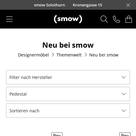
Direkt zum Inhalt
smow Solothurn
Kronengasse 15
Produkte
Neu bei smow
Sitzmöbel
Designermöbel
Themenwelt
Neu bei smow
Esszimmerstühle
Sofas
Filter nach Hersteller
Sessel
Pedestal
Loungesessel
Stühle
Sortieren nach
Freischwinger
Barhocker
Neu
Neu