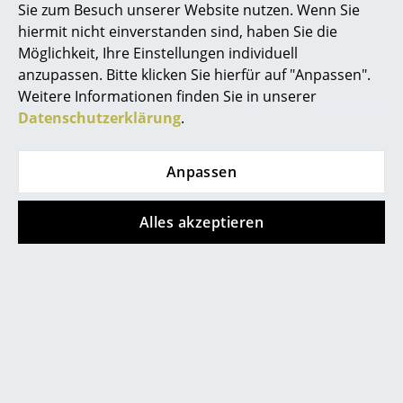
Sie zum Besuch unserer Website nutzen. Wenn Sie
Akkuleuchten
hiermit nicht einverstanden sind, haben Sie die
service@smow.ch
... alle Leuchten
Möglichkeit, Ihre Einstellungen individuell
anzupassen. Bitte klicken Sie hierfür auf "Anpassen".
Betten
Weitere Informationen finden Sie in unserer
Datenschutzerklärung
.
Doppelbetten
Einzelbetten
Anpassen
Stapelbetten
Alles akzeptieren
Kinderbetten
Store vor Ort kontaktieren
Nachttische & Bettzubehör
... alle Betten
Accessoires
Uhren