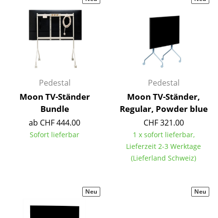
Hocker
Bänke & Liegen
Sitzsäcke
Gartenstühle
Pedestal
Pedestal
Kinderstühle
Moon TV-Ständer
Moon TV-Ständer,
Bundle
Regular, Powder blue
Schaukelstühle
ab CHF 444.00
CHF 321.00
Bürodrehstühle
Sofort lieferbar
1 x sofort lieferbar,
Lieferzeit 2-3 Werktage
Konferenzstühle
(Lieferland Schweiz)
Bürosessel
Einzelteile
Neu
Neu
... alle Sitzmöbel