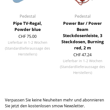
Einzelteile
... alle Tische
Pedestal
Pedestal
Pipe TV-Regal,
Power Bar / Power
Aufbewahren
Powder blue
Beam
Steckdosenleiste, 3
Regale & Schränke
CHF 75.00
Steckdosen, Burning
Lieferbar in 1-2 Wochen
Bücherregale
red, 2 m
(Standardlieferaussage des
Herstellers)
CHF 47.24
Wandregale
Lieferbar in 1-2 Wochen
Sideboards & Kommoden
(Standardlieferaussage des
Herstellers)
TV Möbel
Beistell- & Rollcontainer
Barmöbel
Verpassen Sie keine Neuheiten mehr und abonnieren
Garderoben
Sie jetzt den kostenlosen smow Newsletter.