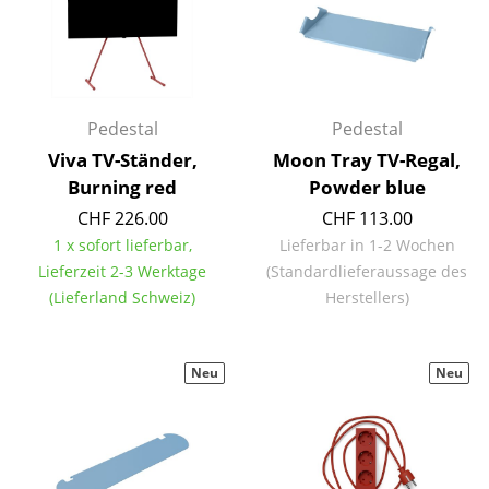
Tische
Esstische
Beistelltische
Pedestal
Pedestal
Viva TV-Ständer,
Moon Tray TV-Regal,
Couchtische
Burning red
Powder blue
Schreibtische
CHF 226.00
CHF 113.00
1 x sofort lieferbar,
Lieferbar in 1-2 Wochen
Sekretäre & PC-Tische
Lieferzeit 2-3 Werktage
(Standardlieferaussage des
Konferenztische
(Lieferland Schweiz)
Herstellers)
Stehtische & Stehpulte
Neu
Neu
Kindertische
Gartentische
Servierwagen